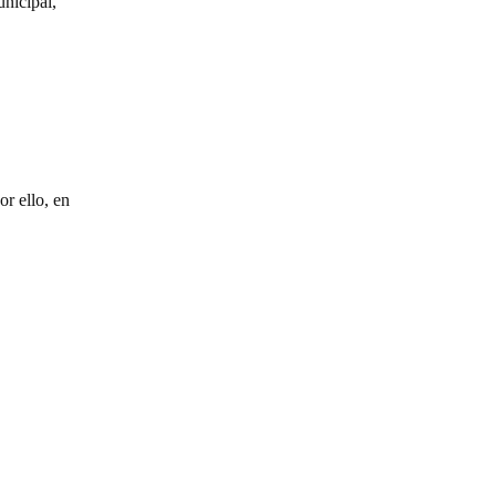
unicipal,
r ello, en