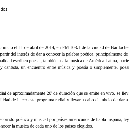
idos.
 inicio el 11 de abril de 2014, en FM 103.1 de la ciudad de Bariloche
artir del interés de dar a conocer la palabra poética, principalmente de
alidad escriben poesía, también así la música de América Latina, haci
 y cantada, un encuentro entre música y poesía o simplemente, poes
dial de aproximadamente 20' de duración que se emite en vivo, se llev
bilidad de hacer este programa radial y llevar a cabo el anhelo de dar 
recorrido poético y musical por países americanos de habla hispana, le
ocer la música de cada uno de los países elegidos.