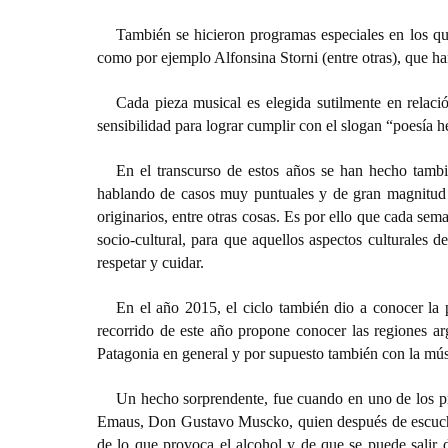
También se hicieron programas especiales en los qu
como por ejemplo Alfonsina Storni (entre otras), que h
Cada pieza musical es elegida sutilmente en relaci
sensibilidad para lograr cumplir con el slogan “poesía 
En el transcurso de estos años se han hecho tambi
hablando de casos muy puntuales y de gran magnitud e
originarios, entre otras cosas. Es por ello que cada sem
socio-cultural, para que aquellos aspectos culturales 
respetar y cuidar.
En el año 2015, el ciclo también dio a conocer la 
recorrido de este año propone conocer las regiones arg
Patagonia en general y por supuesto también con la mús
Un hecho sorprendente, fue cuando en uno de los pr
Emaus, Don Gustavo Muscko, quien después de escuchar
de lo que provoca el alcohol y de que se puede salir 