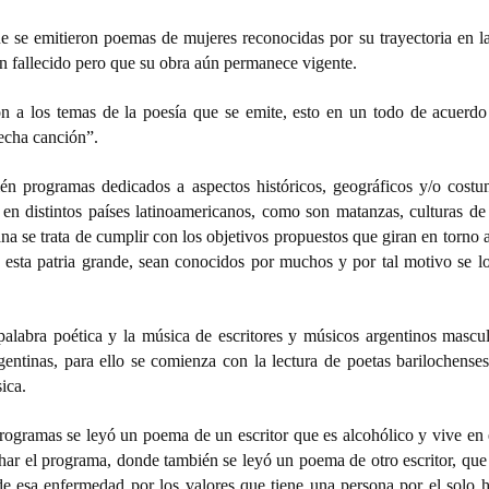
e se emitieron poemas de mujeres reconocidas por su trayectoria en la
an fallecido pero que su obra aún permanece vigente.
ón a los temas de la poesía que se emite, esto en un todo de acuerdo 
hecha canción”.
én programas dedicados a aspectos históricos, geográficos y/o costum
n distintos países latinoamericanos, como son matanzas, culturas de
ana se trata de cumplir con los objetivos propuestos que giran en torno a
de esta patria grande, sean conocidos por muchos y por tal motivo se l
palabra poética y la música de escritores y músicos argentinos mascul
entinas, para ello se comienza con la lectura de poetas barilochenses
ica.
ogramas se leyó un poema de un escritor que es alcohólico y vive en 
 el programa, donde también se leyó un poema de otro escritor, que
de esa enfermedad por los valores que tiene una persona por el solo 