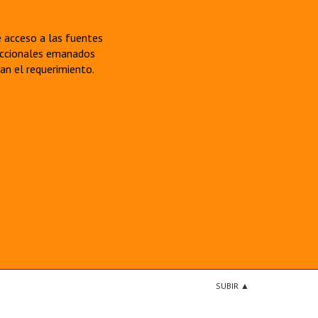
re acceso a las fuentes
sdiccionales emanados
van el requerimiento.
SUBIR ▲