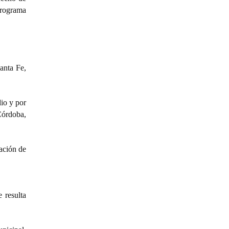
 programa
anta Fe,
dio y por
Córdoba,
eación de
 resulta