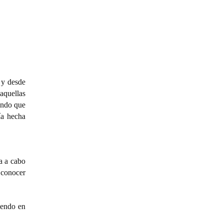
 y desde
 aquellas
endo que
ía hecha
a a cabo
a conocer
yendo en