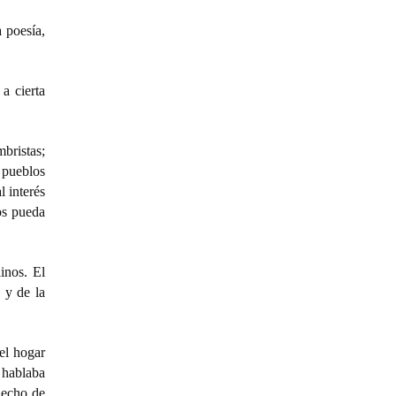
 poesía,
a cierta
bristas;
 pueblos
l interés
os pueda
inos. El
 y de la
el hogar
 hablaba
hecho de