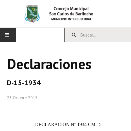
INICIO
Declaraciones
CONCEJO
Bloques Políticos
D-15-1934
Integrantes del Concejo
23 Octubre 2015
Comisiones Permanentes
Comisiones Especiales
DECLARACIÓN
N° 1934-CM-15
Concejales Mandato Cumplido