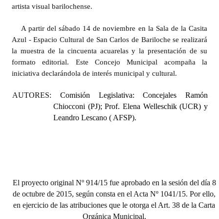
INSTITUCIONAL
artista visual barilochense.
A partir del sábado 14 de noviembre en la Sala de la Casita
Antiguos Pobladores
Azul - Espacio Cultural de San Carlos de Bariloche se realizará
Noticias Destacadas
la muestra de la cincuenta acuarelas y la presentación de su
formato editorial. Este Concejo Municipal acompaña la
Registros y Distinciones
iniciativa declarándola de interés municipal y cultural.
Datos Históricos
AUTORES:
Comisión Legislativa: Concejales Ramón
Chiocconi (PJ); Prof. Elena Welleschik (UCR) y
Premio al Mérito - Registro
Leandro Lescano ( AFSP).
Audiencias Públicas - Registro
Mujeres que Dejaron Huellas - Registro
Periodistas Decanos - Registro
El proyecto original Nº 914/15 fue aprobado en la sesión del día 8
Ciudadano Ilustre - Registro
de octubre de 2015, según consta en el Acta Nº 1041/15. Por ello,
en ejercicio de las atribuciones que le otorga el Art. 38 de la Carta
Banca del Vecino - Registro
Orgánica Municipal,