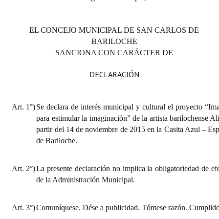
Huéspedes de Honor - Registro
Antiguos Pobladores - Registro
EL CONCEJO MUNICIPAL DE SAN CARLOS DE
BARILOCHE
Reconocimientos - Registro
SANCIONA CON CARÁCTER DE
Bariloche, Municipio intercultural
DECLARACIÓN
Entrega de distinciones
Art. 1°)
Se declara de interés municipal y cultural el proyecto “Im
REFORMA DE LA CARTA ORGÁNICA
para estimular la imaginación” de la artista barilochense Al
partir del 14 de noviembre de 2015 en la Casita Azul – Es
de Bariloche.
Art. 2°)
La presente declaración no implica la obligatoriedad de ef
de la Administración Municipal.
Art. 3°)
Comuníquese. Dése a publicidad. Tómese razón. Cumplido,