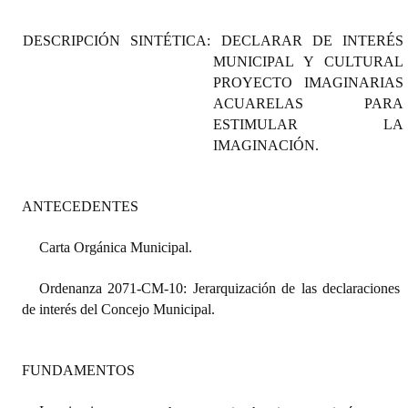
Programas
DESCRIPCIÓN SINTÉTICA: DECLARAR DE INTERÉS
LEGISLACIÓN
MUNICIPAL Y CULTURAL
PROYECTO IMAGINARIAS
Constitución Nacional
ACUARELAS PARA
ESTIMULAR LA
Constitución Provincial
IMAGINACIÓN.
Carta Orgánica 2007
ANTECEDENTES
Reglamento Interno
Carta Orgánica Municipal.
Digesto
Organigrama
Ordenanza 2071-CM-10: Jerarquización de las declaraciones
de interés del Concejo Municipal.
DOCUMENTOS
Informes de Gestión
FUNDAMENTOS
Proyectos Presentados