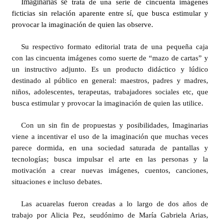
Imaginarias se
trata de una serie de cincuenta imágenes
ficticias sin relación aparente entre sí, que busca estimular y
Dictámenes Asesoría Letrada
provocar la imaginación de quien las observe.
Actas de Sesión
Su respectivo formato editorial trata de una pequeña caja
con las cincuenta imágenes como suerte de “mazo de cartas” y
Informes de Unidad Coordinadora
un instructivo adjunto. Es un producto didáctico y lúdico
Ejecución Presupuestaria
destinado al público en general: maestros, padres y madres,
niños, adolescentes, terapeutas, trabajadores sociales etc, que
Actas de Audiencias Públicas
busca estimular y provocar la imaginación de quien las utilice.
NORMATIVA
Con un sin fin de propuestas y posibilidades, Imaginarias
viene a incentivar el uso de la imaginación que muchas veces
Comunicaciones
parece dormida, en una sociedad saturada de pantallas y
tecnologías; busca impulsar el arte en las personas y la
Declaraciones
motivación a crear nuevas imágenes, cuentos, canciones,
situaciones e incluso debates.
Resoluciones
Las acuarelas fueron creadas a lo largo de dos años de
Resoluciones de Presidencia
trabajo por Alicia Pez, seudónimo de María Gabriela Arias,