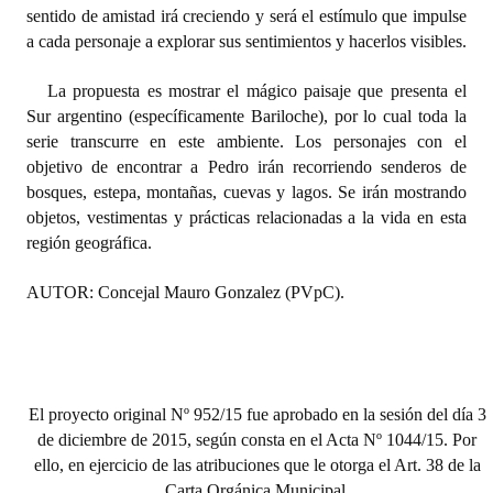
INSTITUCIONAL
sentido de amistad irá creciendo y será el estímulo que impulse
a cada personaje a explorar sus sentimientos y hacerlos visibles.
Antiguos Pobladores
La propuesta es mostrar el mágico paisaje que presenta el
Noticias Destacadas
Sur argentino (específicamente Bariloche), por lo cual toda la
serie transcurre en este ambiente. Los personajes con el
Registros y Distinciones
objetivo de encontrar a Pedro irán recorriendo senderos de
bosques, estepa, montañas, cuevas y lagos. Se irán mostrando
Datos Históricos
objetos, vestimentas y prácticas relacionadas a la vida en esta
región geográfica.
Premio al Mérito - Registro
Audiencias Públicas - Registro
AUTOR: Concejal Mauro Gonzalez (PVpC).
Mujeres que Dejaron Huellas - Registro
Periodistas Decanos - Registro
El proyecto original Nº 952/15 fue aprobado en la sesión del día 3
Ciudadano Ilustre - Registro
de diciembre de 2015, según consta en el Acta Nº 1044/15. Por
ello, en ejercicio de las atribuciones que le otorga el Art. 38 de la
Banca del Vecino - Registro
Carta Orgánica Municipal,