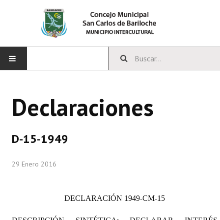
INICIO
Declaraciones
CONCEJO
Bloques Políticos
D-15-1949
Integrantes del Concejo
29 Enero 2016
Comisiones Permanentes
Comisiones Especiales
DECLARACIÓN
1949-CM-15
Concejales Mandato Cumplido