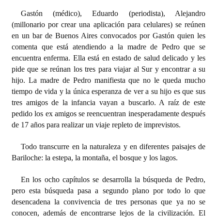
Gastón (médico), Eduardo (periodista), Alejandro
Dictámenes Asesoría Letrada
(millonario por crear una aplicación para celulares) se reúnen
en un bar de Buenos Aires convocados por Gastón quien les
Actas de Sesión
comenta que está atendiendo a la madre de Pedro que se
encuentra enferma. Ella está en estado de salud delicado y les
Informes de Unidad Coordinadora
pide que se reúnan los tres para viajar al Sur y encontrar a su
Ejecución Presupuestaria
hijo. La madre de Pedro manifiesta que no le queda mucho
tiempo de vida y la única esperanza de ver a su hijo es que sus
Actas de Audiencias Públicas
tres amigos de la infancia vayan a buscarlo. A raíz de este
pedido los ex amigos se reencuentran inesperadamente después
NORMATIVA
de 17 años para realizar un viaje repleto de imprevistos.
Comunicaciones
Todo transcurre en la naturaleza y en diferentes paisajes de
Bariloche: la estepa, la montaña, el bosque y los lagos.
Declaraciones
En los ocho capítulos se desarrolla la búsqueda de Pedro,
Resoluciones
pero esta búsqueda pasa a segundo plano por todo lo que
desencadena la convivencia de tres personas que ya no se
Resoluciones de Presidencia
conocen, además de encontrarse lejos de la civilización. El