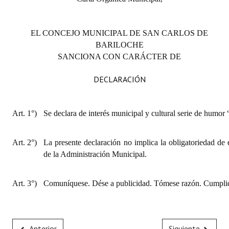
Huéspedes de Honor - Registro
Antiguos Pobladores - Registro
EL CONCEJO MUNICIPAL DE SAN CARLOS DE
BARILOCHE
Reconocimientos - Registro
SANCIONA CON CARÁCTER DE
Bariloche, Municipio intercultural
DECLARACIÓN
Entrega de distinciones
Art. 1°)
Se declara de interés municipal y cultural serie de humor
REFORMA DE LA CARTA ORGÁNICA
Art. 2°)
La presente declaración no implica la obligatoriedad de 
de la Administración Municipal.
Art. 3°)
Comuníquese. Dése a publicidad. Tómese razón. Cumplid
Anterior
Siguiente