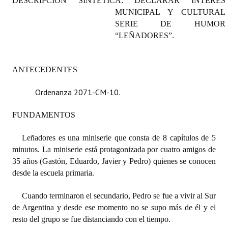
DESCRIPCIÓN SINTÉTICA: DECLARAR INTERÉS
Programas
MUNICIPAL Y CULTURAL
SERIE DE HUMOR
LEGISLACIÓN
“LEÑADORES”.
Constitución Nacional
ANTECEDENTES
Constitución Provincial
Ordenanza 2071-CM-10.
Carta Orgánica 2007
FUNDAMENTOS
Reglamento Interno
Leñadores es una miniserie que consta de 8 capítulos de 5
Digesto
minutos. La miniserie está protagonizada por cuatro amigos de
Organigrama
35 años (Gastón, Eduardo, Javier y Pedro) quienes se conocen
desde la escuela primaria.
DOCUMENTOS
Cuando terminaron el secundario, Pedro se fue a vivir al Sur
Informes de Gestión
de Argentina y desde ese momento no se supo más de él y el
resto del grupo se fue distanciando con el tiempo.
Proyectos Presentados