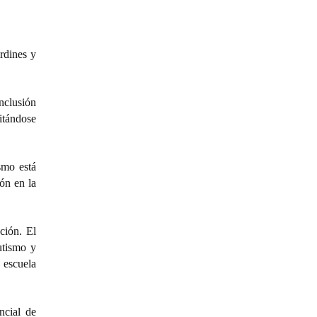
rdines y
nclusión
citándose
smo está
ón en la
ción. El
utismo y
a escuela
ncial de