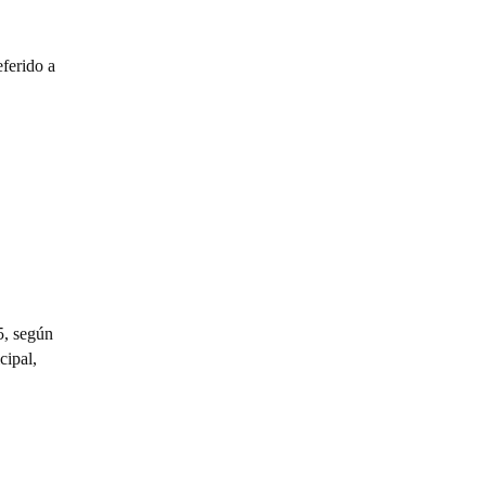
eferido a
5, según
cipal,