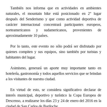
INSTITUCIONAL
También nos informa que en actividades en ambientes
naturales, el mountain bike está posicionado en 2° lugar
Antiguos Pobladores
después del Senderismo y que como actividad deportiva de
Noticias Destacadas
carácter internacional concentrará participantes europeos,
norteamericanos y sudamericanos, provenientes de
Registros y Distinciones
aproximadamente 10 países.
Datos Históricos
Por lo tanto, este evento no sólo podrá ser disfrutado por
quienes compiten y sus equipos, sino también por turistas y
Premio al Mérito - Registro
habitantes del lugar.
Audiencias Públicas - Registro
Asimismo, generará un aporte muy importante tanto en
Mujeres que Dejaron Huellas - Registro
hotelería, gastronomía y todos aquellos servicios que se brindan
a los visitantes de nuestra ciudad.
Periodistas Decanos - Registro
En virtud de esto, se considera significativo declarar de
Ciudadano Ilustre - Registro
interés municipal, deportivo y turístico la Copa Europea de
Descenso, a realizarse los días 23 y 24 de enero del 2016 en la
Banca del Vecino - Registro
ciudad de San Carlos de Bariloche.