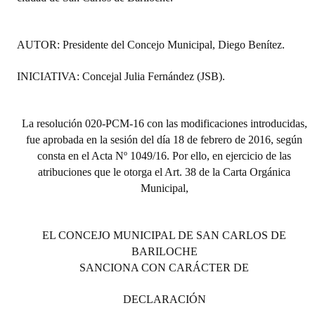
Huéspedes de Honor - Registro
Antiguos Pobladores - Registro
AUTOR: Presidente del Concejo Municipal, Diego Benítez.
Reconocimientos - Registro
INICIATIVA: Concejal Julia Fernández (JSB).
Bariloche, Municipio intercultural
La resolución 020-PCM-16 con las modificaciones introducidas,
Entrega de distinciones
fue aprobada en la sesión del día 18 de febrero de 2016, según
consta en el Acta Nº 1049/16. Por ello, en ejercicio de las
REFORMA DE LA CARTA ORGÁNICA
atribuciones que le otorga el Art. 38 de la Carta Orgánica
Municipal,
EL CONCEJO MUNICIPAL DE SAN CARLOS DE
BARILOCHE
SANCIONA CON CARÁCTER DE
DECLARACIÓN