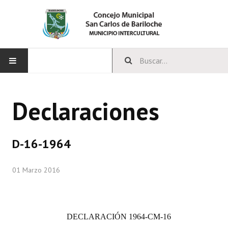
INICIO
Declaraciones
CONCEJO
Bloques Políticos
D-16-1964
Integrantes del Concejo
01 Marzo 2016
Comisiones Permanentes
Comisiones Especiales
DECLARACIÓN
1964-CM-16
Concejales Mandato Cumplido