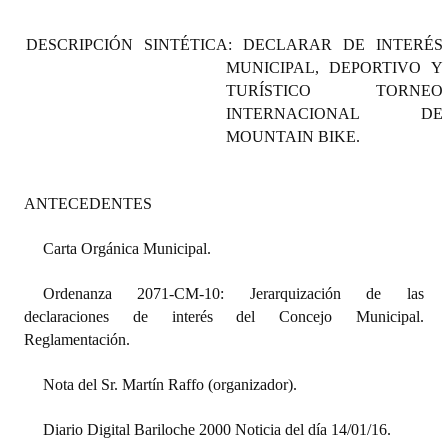
Programas
DESCRIPCIÓN SINTÉTICA: DECLARAR DE INTERÉS
LEGISLACIÓN
MUNICIPAL, DEPORTIVO Y
TURÍSTICO TORNEO
Constitución Nacional
INTERNACIONAL DE
MOUNTAIN BIKE.
Constitución Provincial
Carta Orgánica 2007
ANTECEDENTES
Reglamento Interno
Carta Orgánica Municipal.
Digesto
Ordenanza 2071-CM-10: Jerarquización de las
Organigrama
declaraciones de interés del Concejo Municipal.
Reglamentación.
DOCUMENTOS
Nota del Sr. Martín Raffo (organizador).
Informes de Gestión
Diario Digital Bariloche 2000 Noticia del día 14/01/16.
Proyectos Presentados