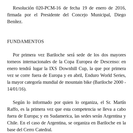
Resolución 020-PCM-16 de fecha 19 de enero de 2016,
Dictámenes Asesoría Letrada
firmada por el Presidente del Concejo Municipal, Diego
Benítez.
Actas de Sesión
Informes de Unidad Coordinadora
FUNDAMENTOS
Ejecución Presupuestaria
Por primera vez Bariloche será sede de los dos mayores
Actas de Audiencias Públicas
torneos internacionales de la Copa Europea de Descenso: en
enero tendrá lugar la IXS Downhill Cup, la que por primera
NORMATIVA
vez se corre fuera de Europa y en abril, Enduro World Series,
la mayor categoría mundial de mountain bike (Bariloche 2000 -
Comunicaciones
14/01/16).
Declaraciones
Según lo informado por quien lo organiza, el Sr. Martín
Raffo, es la primera vez que esta competencia se lleva a cabo
Resoluciones
fuera de Europa; y en Sudamerica, las sedes serán Argentina y
Chile. En el caso de Argentina, se organiza en Bariloche en la
Resoluciones de Presidencia
base del Cerro Catedral.