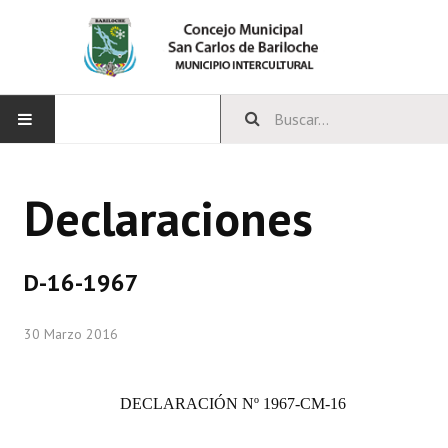
INICIO
Declaraciones
CONCEJO
Bloques Políticos
D-16-1967
Integrantes del Concejo
30 Marzo 2016
Comisiones Permanentes
Comisiones Especiales
DECLARACIÓN
Nº 1967-CM-16
Concejales Mandato Cumplido