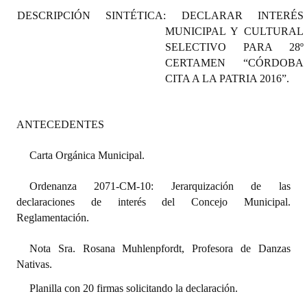
Programas
DESCRIPCIÓN SINTÉTICA: DECLARAR INTERÉS
MUNICIPAL Y CULTURAL
LEGISLACIÓN
SELECTIVO PARA 28º
CERTAMEN “CÓRDOBA
Constitución Nacional
CITA A LA PATRIA 2016”.
Constitución Provincial
ANTECEDENTES
Carta Orgánica 2007
Carta Orgánica Municipal.
Reglamento Interno
Ordenanza 2071-CM-10: Jerarquización de las
Digesto
declaraciones de interés del Concejo Municipal.
Organigrama
Reglamentación.
DOCUMENTOS
Nota Sra. Rosana Muhlenpfordt, Profesora de Danzas
Nativas.
Informes de Gestión
Planilla con 20 firmas solicitando la declaración.
Proyectos Presentados