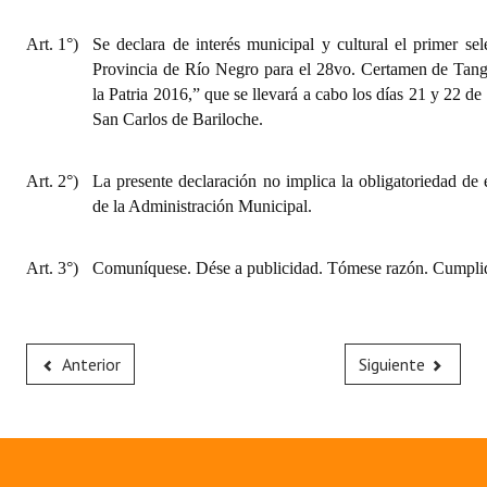
Huéspedes de Honor - Registro
Art. 1°)
Se declara de interés municipal y cultural el primer sel
Antiguos Pobladores - Registro
Provincia de Río Negro para el 28vo. Certamen de Tang
la Patria 2016,” que se llevará a cabo
los días 21 y 22 d
Reconocimientos - Registro
San Carlos de Bariloche.
Bariloche, Municipio intercultural
Art. 2°)
La presente declaración no implica la obligatoriedad de 
Entrega de distinciones
de la Administración Municipal.
REFORMA DE LA CARTA ORGÁNICA
Art. 3°)
Comuníquese. Dése a publicidad. Tómese razón. Cumplid
Anterior
Siguiente