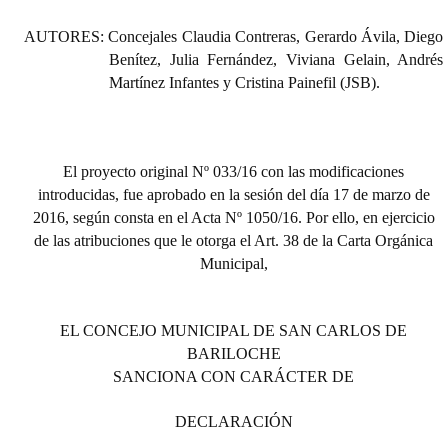
INSTITUCIONAL
AUTORES:
Concejales Claudia Contreras, Gerardo Ávila, Diego
Antiguos Pobladores
Benítez, Julia Fernández, Viviana Gelain, Andrés
Martínez Infantes y Cristina Painefil (JSB).
Noticias Destacadas
Registros y Distinciones
El proyecto original Nº 033/16 con las modificaciones
Datos Históricos
introducidas, fue aprobado en la sesión del día 17 de marzo de
2016, según consta en el Acta Nº 1050/16. Por ello, en ejercicio
Premio al Mérito - Registro
de las atribuciones que le otorga el Art. 38 de la Carta Orgánica
Audiencias Públicas - Registro
Municipal,
Mujeres que Dejaron Huellas - Registro
EL CONCEJO MUNICIPAL DE SAN CARLOS DE
Periodistas Decanos - Registro
BARILOCHE
SANCIONA CON CARÁCTER DE
Ciudadano Ilustre - Registro
DECLARACIÓN
Banca del Vecino - Registro