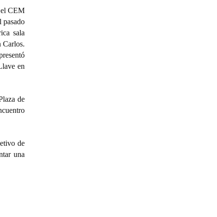
, el CEM
el pasado
ica sala
 Carlos.
presentó
Llave en
Plaza de
ncuentro
etivo de
ntar una