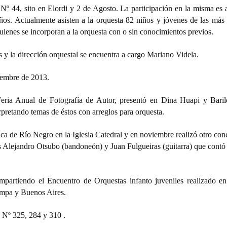
º 44, sito en Elordi y 2 de Agosto. La participación en la misma es a
ños. Actualmente asisten a la orquesta 82 niños y jóvenes de las más 
uienes se incorporan a la orquesta con o sin conocimientos previos.
s y la dirección orquestal se encuentra a cargo Mariano Videla.
ciembre de 2013.
Feria Anual de Fotografía de Autor, presentó en Dina Huapi y Bari
rpretando temas de éstos con arreglos para orquesta.
ica de Río Negro en la Iglesia Catedral y en noviembre realizó otro con
 Alejandro Otsubo (bandoneón) y Juan Fulgueiras (guitarra) que contó
ompartiendo el
Encuentro de Orquestas infanto juveniles realizado en
mpa y Buenos Aires.
s Nº 325, 284 y 310 .