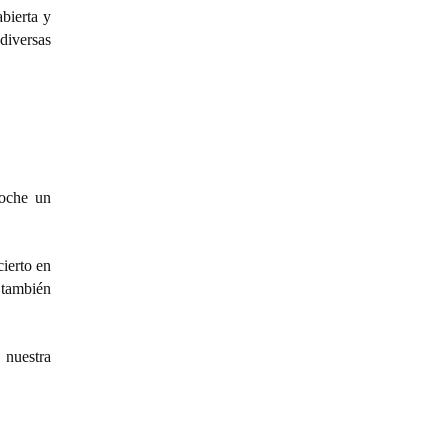
bierta y
diversas
loche un
cierto en
 también
 nuestra