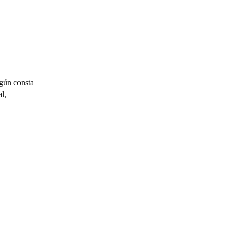
egún consta
l,