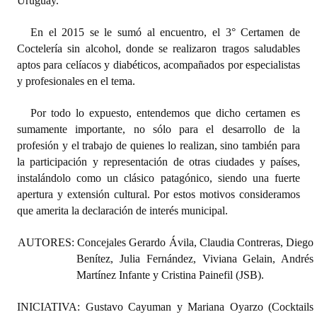
Uruguay.
Huéspedes de Honor - Registro
En el 2015 se le sumó al encuentro, el 3° Certamen de
Antiguos Pobladores - Registro
Coctelería sin alcohol, donde se realizaron tragos saludables
aptos para celíacos y diabéticos, acompañados por especialistas
Reconocimientos - Registro
y profesionales en el tema.
Bariloche, Municipio intercultural
Por todo lo expuesto, entendemos que dicho certamen es
sumamente importante, no sólo para el desarrollo de la
Entrega de distinciones
profesión y el trabajo de quienes lo realizan, sino también para
REFORMA DE LA CARTA ORGÁNICA
la participación y representación de otras ciudades y países,
instalándolo como un clásico patagónico, siendo una fuerte
apertura y extensión cultural. Por estos motivos consideramos
que amerita la declaración de interés municipal.
AUTORES: Concejales Gerardo Ávila, Claudia Contreras, Diego
Benítez, Julia Fernández, Viviana Gelain, Andrés
Martínez Infante y Cristina Painefil (JSB).
INICIATIVA: Gustavo Cayuman y Mariana Oyarzo (Cocktails