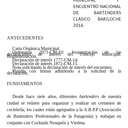
MUNICIPAL 7°
Programas
ENCUENTRO NACIONAL
DE BARTENDERS
LEGISLACIÓN
CLÁSICO BARILOCHE
2016.
Constitución Nacional
ANTECEDENTES
Constitución Provincial
Carta Orgánica Municipal.
Ordenanza 2071-CM-10: Jerarquización de las
declaraciones de interés del Concejo Municipal.
Carta Orgánica 2007
Reglamentación.
Declaración de interés 1777-CM-14.
Declaración de interés 1872-CM-15.
Reglamento Interno
Nota solicitando la declaración de interés del encuentro.
Planilla con firmas adhiriendo a la solicitud de la
declaración.
Digesto
FUNDAMENTOS
Organigrama
Desde hace siete años, diferentes
bartenders
de nuestra
DOCUMENTOS
ciudad se reúnen para organizar y realizar un certamen de
coctelería; los cuales están agrupados a la A.B.P.P (Asociación
Informes de Gestión
de Bartenders Profesionales de la Patagonia) y trabajan en
conjunto con Cocktails Neuquén y Viedma.
Proyectos Presentados