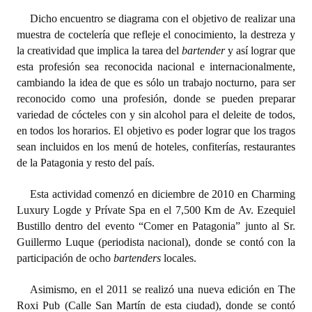
Dicho encuentro se diagrama con el objetivo de realizar una
Dictámenes Asesoría Letrada
muestra de coctelería que refleje el conocimiento, la destreza y
la creatividad que implica la tarea del
bartender
y así lograr que
Actas de Sesión
esta profesión sea reconocida nacional e internacionalmente,
cambiando la idea de que es sólo un trabajo nocturno, para ser
Informes de Unidad Coordinadora
reconocido como una profesión, donde se pueden preparar
Ejecución Presupuestaria
variedad de cócteles con y sin alcohol para el deleite de todos,
en todos los horarios. El objetivo es poder lograr que los tragos
Actas de Audiencias Públicas
sean incluidos en los menú de hoteles, confiterías, restaurantes
de la Patagonia y resto del país.
NORMATIVA
Esta actividad comenzó en diciembre de 2010 en Charming
Comunicaciones
Luxury Logde y Prívate Spa en el 7,500 Km de Av. Ezequiel
Bustillo dentro del evento “Comer en Patagonia” junto al Sr.
Declaraciones
Guillermo Luque (periodista nacional), donde se contó con la
participación de ocho
bartenders
locales.
Resoluciones
Asimismo, en el 2011 se realizó una nueva edición en The
Resoluciones de Presidencia
Roxi Pub (Calle San Martín de esta ciudad), donde se contó