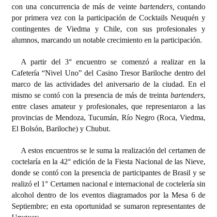
INSTITUCIONAL
con una concurrencia de más de veinte
bartenders,
contando
por primera vez con la participación de Cocktails Neuquén y
Antiguos Pobladores
contingentes de Viedma y Chile, con sus profesionales y
alumnos, marcando un notable crecimiento en la participación.
Noticias Destacadas
A partir del 3° encuentro se comenzó a realizar en la
Registros y Distinciones
Cafetería “Nivel Uno” del Casino Tresor Bariloche dentro del
marco de las actividades del aniversario de la ciudad. En el
Datos Históricos
mismo se contó con la presencia de más de treinta
bartenders
,
entre clases amateur y profesionales, que representaron a las
Premio al Mérito - Registro
provincias de Mendoza, Tucumán, Río Negro (Roca, Viedma,
Audiencias Públicas - Registro
El Bolsón, Bariloche) y Chubut.
Mujeres que Dejaron Huellas - Registro
A estos encuentros se le suma la realización del certamen de
coctelaría en la 42° edición de la Fiesta Nacional de las Nieve,
Periodistas Decanos - Registro
donde se contó con la presencia de participantes de Brasil y se
realizó el 1° Certamen nacional e internacional de coctelería sin
Ciudadano Ilustre - Registro
alcohol dentro de los eventos diagramados por la Mesa 6 de
Septiembre; en esta oportunidad se sumaron representantes de
Banca del Vecino - Registro