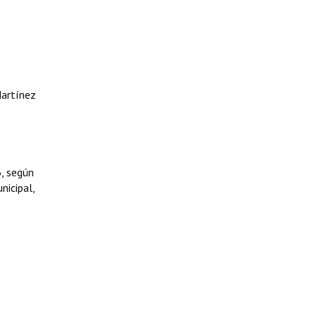
Martínez
, según
nicipal,