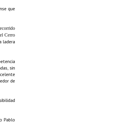
ense que
ecorrido
el Cerro
a ladera
petencia
das, sin
celente
dedor de
ibilidad
ño Pablo