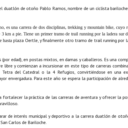
o el duatlón de otoño Pablo Ramos, nombre de un ciclista bariloch
, es una carrera de dos disciplinas, trekking y mountain bike, cuyo r
3 km a pie. Tiene un primer tramo de trail running por la ladera sur d
laza Oertle, y finalmente otro tramo de trail running por l
e hasta p
es (por edad), en postas mixtos, en damas y caballeros. Es una com
e libre y comienzan a incursionar en este tipo de carreras combina
l Tetra del Catedral o la 4 Refugios, convirtiéndose en una ex
yor envergadura. Para este año se espera la participación de alre
fortalecer la práctica de las carreras de aventura y ofrecer la pos
ravilloso.
larar de interés municipal y deportivo a la carrera duatlón de oto
 San Carlos de Bariloche.