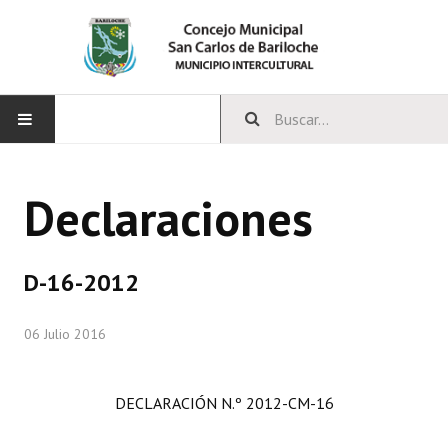
INICIO
Declaraciones
CONCEJO
Bloques Políticos
D-16-2012
Integrantes del Concejo
06 Julio 2016
Comisiones Permanentes
Comisiones Especiales
DECLARACIÓN
N.º 2012-CM-16
Concejales Mandato Cumplido