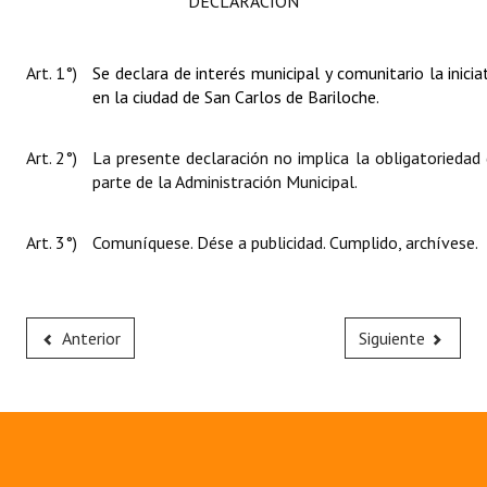
DECLARACIÓN
Huéspedes de Honor - Registro
Antiguos Pobladores - Registro
Art. 1°)
Se declara de interés municipal y comunitario la inici
en la ciudad de San Carlos de Bariloche.
Reconocimientos - Registro
Bariloche, Municipio intercultural
Art. 2°)
La presente declaración no implica la obligatoriedad
parte de la Administración Municipal.
Entrega de distinciones
Art. 3°)
Comuníquese. Dése a publicidad. Cumplido, archívese.
REFORMA DE LA CARTA ORGÁNICA
Anterior
Siguiente