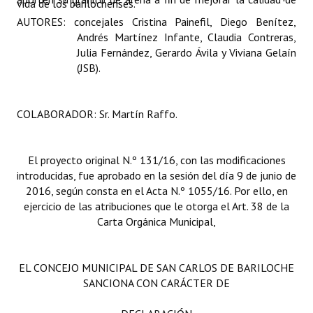
vida de los barilochenses.
INSTITUCIONAL
AUTORES:
concejales Cristina Painefil, Diego Benítez,
Andrés Martínez Infante, Claudia Contreras,
Antiguos Pobladores
Julia Fernández, Gerardo Ávila y Viviana Gelaín
(JSB).
Noticias Destacadas
Registros y Distinciones
COLABORADOR:
Sr. Martín Raffo.
Datos Históricos
Premio al Mérito - Registro
El proyecto original N.º 131/16, con las modificaciones
introducidas, fue aprobado en la sesión del día 9 de junio de
Audiencias Públicas - Registro
2016, según consta en el Acta N.º 1055/16. Por ello, en
ejercicio de las atribuciones que le otorga el Art. 38 de la
Mujeres que Dejaron Huellas - Registro
Carta Orgánica Municipal,
Periodistas Decanos - Registro
EL CONCEJO MUNICIPAL DE SAN CARLOS DE BARILOCHE
Ciudadano Ilustre - Registro
SANCIONA CON CARÁCTER DE
Banca del Vecino - Registro