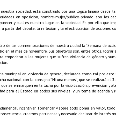
estra sociedad, está construido por una lógica binaria desde la
ridades en oposición, hombre-mujer/público-privado, son las ca
recer y cual es nuestro lugar en la sociedad. Es por ello que im
a partir del debate, la reflexión y la efectivización de acciones c
entro de las conmemoraciones de nuestra ciudad la “Semana de acci
abo en el mes de noviembre. Sus objetivos son, entre otros, l
ograr 
ara empoderar a las mujeres que sufren violencia de género y sum
ción.
ia municipal en violencia de género, declarada como tal por este
ha nacional con la consigna “Ni una menos”, que se realizará el 3 
ue se enmarquen en la lucha por la visibilización, prevención y at
idad para el Estado en todos sus niveles, y un tema de agenda y r
ndamental incentivar, fomentar y sobre todo poner en valor, tod
 consecuencia, creemos pertinente y necesario declarar de interés mu