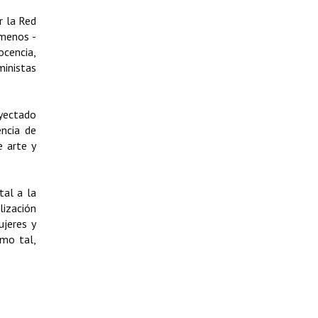
r la Red
 menos -
ocencia,
ministas
oyectado
ncia de
e arte y
tal a la
lización
ujeres y
omo tal,