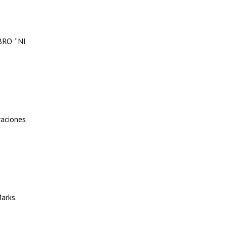
RO “NI
aciones
arks.