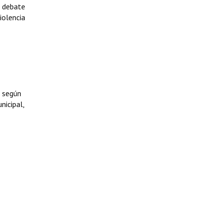
l debate
iolencia
, según
nicipal,