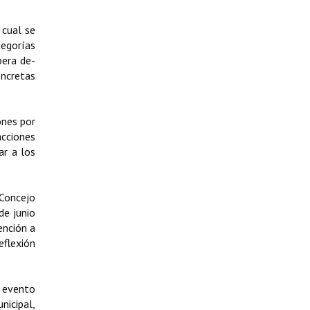
 cual se
tegorías
pera de-
oncretas
ones por
acciones
ar a los
 Concejo
de junio
ención a
eflexión
o evento
nicipal,