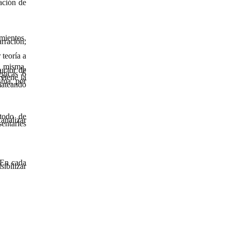
zación de
mientos,
rración,
 teoría a
a misma,
uctor de
égicas 6
rviene la
sma, por
mateando
étodo de
analizar
entarles
 En cada
sibilizar