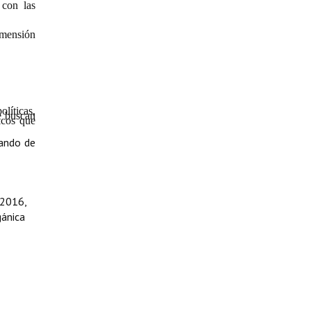
 con las
imensión
líticas,
ue buscan
gicos que
rando de
 2016,
gánica