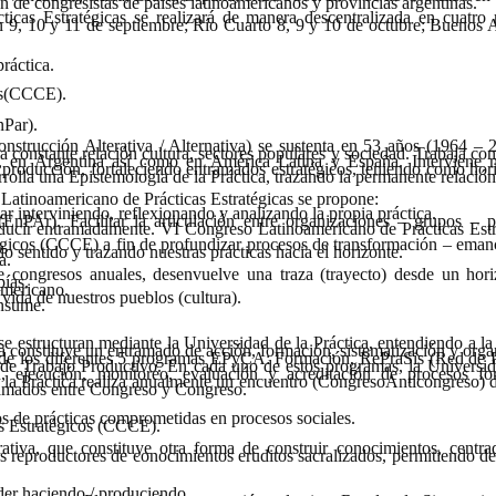
n de congresistas de países latinoamericanos y provincias argentinas.
cas Estratégicas se realizará de manera descentralizada en cuatro 
 9, 10 y 11 de septiembre; Río Cuarto 8, 9 y 10 de octubre; Buenos A
ráctica.
cos(CCCE).
nPar).
rucción Alterativa / Alternativa) se sustenta en 53 años (1964 – 
 la constante relación cultura, sectores populares y sociedad. Trabaja co
des, en Argentina así como en América Latina y España. Interviene 
 producción, fortaleciendo entramados estratégicos, teniendo como hori
arrolla una Epistemología de la Práctica, trazando la permanente relació
 Latinoamericano de Prácticas Estratégicas se propone:
r interviniendo, reflexionando y analizando la propia práctica.
(EnPAr). Facilitar la articulación entre organizaciones – grupos – p
oducir entramadamente. VI Congreso Latinoamericano de Prácticas Estr
égicos (CCCE) a fin de profundizar procesos de transformación – eman
do sentido y trazando nuestras prácticas hacia el horizonte.
a.
 congresos anuales, desenvuelve una traza (trayecto) desde un hori
pías.
americano.
 vida de nuestros pueblos (cultura).
nsume.
e estructuran mediante la Universidad de la Práctica, entendiendo a la
ca constituye un entramado de acción, formación, sistematización y orga
o de los diferentes 5 programas EPyCA: Formación, RePraSis (Red de P
e Trabajo Productivo. En cada uno de estos programas, la Universid
ón, ejecución, monitoreo, evaluación y acreditación de procesos fo
 de la Práctica realiza anualmente un encuentro (CongresoAnticongreso) 
tramados entre Congreso y Congreso.
s de prácticas comprometidas en procesos sociales.
s Estratégicos (CCCE).
rativa, que constituye otra forma de construir conocimientos, centra
 reproductores de conocimientos eruditos sacralizados, permitiendo des
der haciendo / produciendo
.