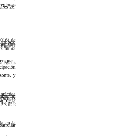
regiones
ires 26,
2016) de
n grupos,
mediante
zonte la
n Cultura
ersonas,
atégicas
cipación
zonte, y
 práctica
nización
rácticas
ad de la
rmativos
de 3 días
da en la
arrollar