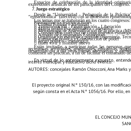
Espacios de celebración de la identidad originar
expresiones artísticas de los participantes del Congreso.
Juego estratégico
Desde la “Universidad - Pedagogía de la Práctica”
“epistemofílica” (afectiva) con la dimensión epistemoló
Los temas que se trabajarán en los cuatro congresos:
Paradigmas societarios actuales

Cultura Popular e Identidad

Transformación - Emancipación - Liberación

Matriz productiva alternativa – alterativa

Metodología de Sistematización de la práctica (M

Construcción colectiva de conocimientos estraté

Armado de Entramados Estratégicos

Organización estratégica popular (Ingeniería, Tecn

Formación política y Construcción de poder

Juego político – estratégico.

Buen vivir y Hombre nuevo
Están invitadas a participar todas las personas que
recreativas, territoriales, ambientales, educativas, rel
desarrollar día a día otras formas alternativas y alter
contienen las prácticas, a fin de facilitar el entramado d
En virtud de lo anteriormente expuesto, entend
interés municipal y educativo dicho evento.
AUTORES: concejales Ramón Chiocconi, Ana Marks y 
El proyecto original N.º 150/16, con las modificac
según consta en el Acta N.º 1056/16. Por ello, en e
EL CONCEJO MUN
SAN