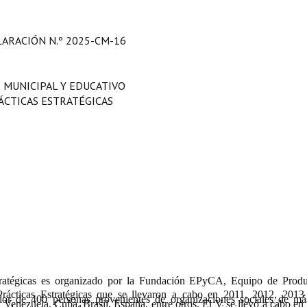
LARACIÓN
N.º 2025-CM-16
 MUNICIPAL Y EDUCATIVO
ÁCTICAS ESTRATÉGICAS
tratégicas es organizado por la Fundación EPyCA, Equipo de Prod
Prácticas Estratégicas que se llevaron a cabo en 2011, 2012, 201
edor de 400 personas provenientes de organizaciones sociales de m
 Venezuela, Cuba, Brasil, España, entre otros. El V se llevó a cabo en 