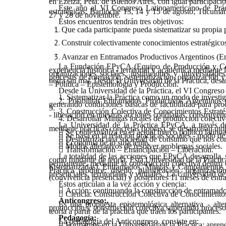
en Ezeiza, Pcia. de Buenos Aires, con igual participació
Este año el VI Congreso Latinoamericano de Prácti
estratégicas:
Bariloche 13, 14 y 15 de agosto; Tucumán
27 y 28 de noviembre.
Estos encuentros tendrán tres objetivos:
Que cada participante pueda sistematizar su propia p
Construir colectivamente conocimientos estratégi
Avanzar en Entramados Productivos Argentinos (E
La Fundación EPyCA (Equipo de Producción y Const
experiencia histórica - territorial y académica mediante
organizaciones sociales, instituciones y universida
procesos de formación, sistematización, organización y
tierra sin mal. Desde la Universidad de la Práctica, des
– Política – Epistemología y Producción.
Desde la Universidad de la Práctica, el VI Congreso
1. Sistematizar la Práctica como un modo de investiga
2. Posibilitar Entramados Productivos Argentinos 
generando condiciones básicas de factibilidad para pr
5.
3. Construcción Colectiva de Conocimientos Estrat
- liberación en nuestras acciones cotidianas, construyen
4. Desarrollar Mingas locales de producción colectiv
La Universidad de la Práctica EPyCA, a través de
mediante prácticas concretas (topías), se desarrollan uto

Se contextualiza en el actual marco político latino

Se basa en la relación prácticas sociales - modo de

Desmatrizar una sociedad de consumo que nos co

Economía de lo suficiente.

Modos alterativos de resolver problemas sociales.

Transformación – Emancipación – Liberación.
La totalidad de las acciones que EPyCA desarrolla, s
como fundante de teoría. Esta Universidad de la Prácti
permanente, mediante la construcción colectiva dentr
Sistematizadas), Entramados, Mingas y Campamentos d
Práctica produce: diseño, planificación, organizaci
presenciales, territoriales y virtuales. La Universidad
(convivencia presencial) y posteriores 11 meses de en
Éstos articulan a la vez acción y ciencia:

Acción: continuando la construcción de entramado

Ciencia: Construcción Colectiva de Conocimiento
Anticongreso:.
Es una propuesta epistemológica alternativa - alte
producción y construcción colectiva superando procesos
teoría a partir de la práctica que traen los participantes.
Pedagogía:
La pedagogía del Anticongreso, consiste en:

Formarnos en la Universidad de la Práctica: apren