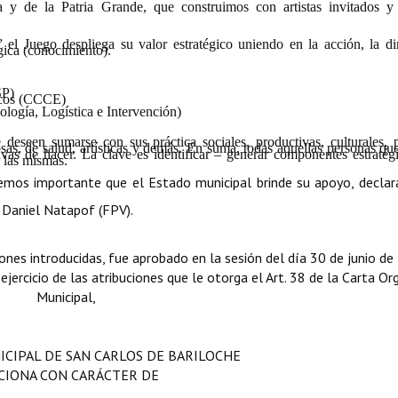
ia y de la Patria Grande, que construimos con artistas invitados y
 el Juego despliega su valor estratégico uniendo en la acción, la d
gica (conocimiento).
SP)
gicos (CCCE)
ología, Logística e Intervención)
 deseen sumarse con sus práctica sociales, productivas, culturales, po
igiosas, de salud, artísticas y demás. En suma, todas aquellas personas q
ativas de hacer. La clave es identificar – generar componentes estraté
e las mismas.
emos importante que el Estado municipal brinde su apoyo, decla
Daniel Natapof (FPV).
iones introducidas, fue aprobado en la sesión del día 30 de junio de
jercicio de las atribuciones que le otorga el Art. 38 de la Carta Or
Municipal,
ICIPAL DE SAN CARLOS DE BARILOCHE
CIONA CON CARÁCTER DE