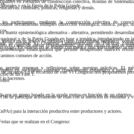
ticipantes en Plenarios de construcción colectiva, Rondas de Sistemati
co.
ulturales y en la Fiesta de la Patria Grande.
ducativas, culturales, políticas, religiosas y demás.
los participantes, mediante la construcción colectiva de conoci
diante herramientas múltiples (dirección estratégica, música, juego, na
icos.
a matriz epistemológica alternativa - alterativa, permitiendo desarrollar
a nacional y de la Patria Grande en base a temática, introduciendo en l
a música en su letra y su melodía como concentrado semiótico “constr
 desde un enfoque VI Congreso Latinoamericano de Prácticas Estrat
iento es capaz de alterar el pensamiento, por esta razón es que se inte
 exige. En síntesis no se trabaja con música sino interviniendo la mi
pistemología emancipadora que permite desaprender matrices refor
r caminos comunes de acción.
s permite repensar y reflexionar sobre nuestras prácticas. El m
rmiten en su tránsito construir conocimiento estratégico a partir de 
 de un tutor. En el recorrido de este VI Congreso nos proponemos pres
ción de las Fase 1.
é lo hacemos.
cemos
a por un grupo basada en la ayuda mutua en función de un objetivo.
fin de participar activamente de ellas con la intención de entramar y vi
PAr) para la interacción productiva entre productores y actores.
erias que se realizan en el Congreso: