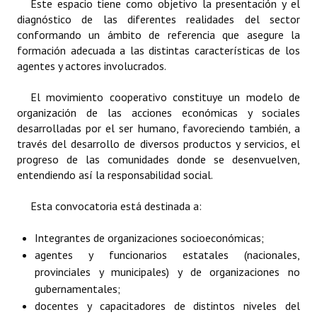
Este espacio tiene como objetivo la presentación y el
INSTITUCIONAL
diagnóstico de las diferentes realidades del sector
conformando un ámbito de referencia que asegure la
Antiguos Pobladores
formación adecuada a las distintas características de los
agentes y actores involucrados.
Noticias Destacadas
El movimiento cooperativo constituye un modelo de
Registros y Distinciones
organización de las acciones económicas y sociales
desarrolladas por el ser humano, favoreciendo también, a
Datos Históricos
través del desarrollo de diversos productos y servicios, el
Premio al Mérito - Registro
progreso de las comunidades donde se desenvuelven,
entendiendo así la responsabilidad social.
Audiencias Públicas - Registro
Esta convocatoria está destinada a:
Mujeres que Dejaron Huellas - Registro
Integrantes de organizaciones socioeconómicas;
Periodistas Decanos - Registro
agentes y funcionarios estatales (nacionales,
provinciales y municipales) y de organizaciones no
Ciudadano Ilustre - Registro
gubernamentales;
Banca del Vecino - Registro
docentes y capacitadores de distintos niveles del