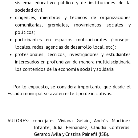
sistema educativo público y de instituciones de la
Huéspedes de Honor - Registro
sociedad civil;
dirigentes, miembros y técnicos de organizaciones
Antiguos Pobladores - Registro
comunitarias, gremiales, movimientos sociales y
Reconocimientos - Registro
políticos;
participantes en espacios multiactorales (consejos
Bariloche, Municipio intercultural
locales, redes, agencias de desarrollo local, etc.);
profesionales, técnicos, investigadores y estudiantes
Entrega de distinciones
interesados en profundizar de manera multidisciplinaria
los contenidos de la economía social y solidaria.
REFORMA DE LA CARTA ORGÁNICA
Por lo expuesto, se considera importante que desde el
Estado municipal se avalen este tipo de iniciativas.
AUTORES: concejales Viviana Gelain, Andrés Martínez
Infante, Julia Fernández, Claudia Contreras,
Gerardo Ávila y Cristina Painefil (JSB).