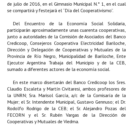
de julio de 2016, en el Gimnasio Municipal N.° 1, en el cual
se compartirá y festejará el “Día del Cooperativismo”.
Dictámenes Asesoría Letrada
Del Encuentro de la Economía Social Solidaria,
Actas de Sesión
participarán aproximadamente unas cuarenta cooperativas,
junto a autoridades de la Comisión de Asociados del Banco
Informes de Unidad Coordinadora
Credicoop, Consejeros Cooperativa Electricidad Bariloche,
Ejecución Presupuestaria
Dirección y Delegación de Cooperativas y Mutuales de la
Provincia de Río Negro, Municipalidad de Bariloche, Ente
Actas de Audiencias Públicas
Ejecutor Argentina Trabaja del Municipio y de la CEB,
sumado a diferentes actores de la economía social.
NORMATIVA
En este marco disertarán del Banco Credicoop los Sres.
Comunicaciones
Claudio Escaleta y Martín Civitaresi, ambos profesores de
la UNRN; Sra. Marisol García, a/c de la Comisaría de la
Declaraciones
Mujer; el Sr. Intendente Municipal, Gustavo Gennuso; el Dr.
Rodolfo Rodrigo de la CEB; el Sr. Alejandro Pozas del
Resoluciones
FECORN y el Sr. Rubén Vargas de la Dirección de
Cooperativas y Mutuales de Viedma.
Resoluciones de Presidencia