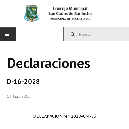
INICIO
Declaraciones
CONCEJO
Bloques Políticos
D-16-2028
Integrantes del Concejo
13 Julio 2016
Comisiones Permanentes
Comisiones Especiales
DECLARACIÓN
N.º 2028-CM-16
Concejales Mandato Cumplido