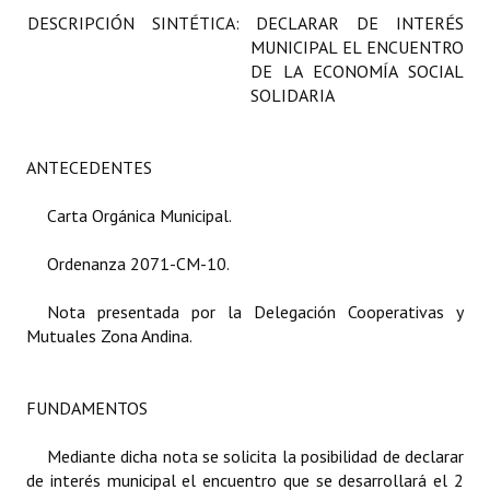
DESCRIPCIÓN SINTÉTICA: DECLARAR DE INTERÉS
Programas
MUNICIPAL EL ENCUENTRO
DE LA ECONOMÍA SOCIAL
LEGISLACIÓN
SOLIDARIA
Constitución Nacional
ANTECEDENTES
Constitución Provincial
Carta Orgánica 2007
Carta Orgánica Municipal.
Reglamento Interno
Ordenanza 2071-CM-10.
Digesto
Nota presentada por la Delegación Cooperativas y
Mutuales Zona Andina.
Organigrama
DOCUMENTOS
FUNDAMENTOS
Informes de Gestión
Mediante dicha nota se solicita la posibilidad de declarar
de interés municipal el encuentro que se desarrollará el 2
Proyectos Presentados