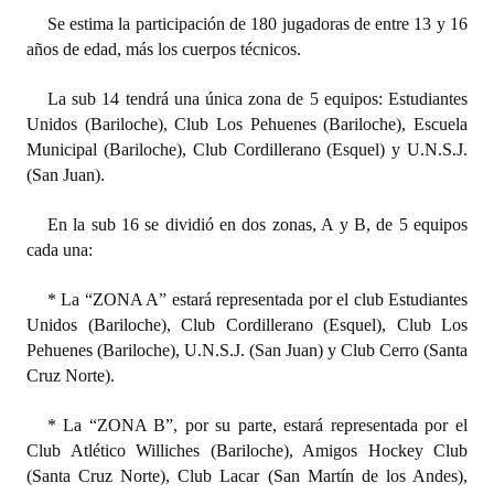
INSTITUCIONAL
Se estima la participación de 180 jugadoras de entre 13 y 16
años de edad, más los cuerpos técnicos.
Antiguos Pobladores
La sub 14 tendrá una única zona de 5 equipos: Estudiantes
Noticias Destacadas
Unidos (Bariloche), Club Los Pehuenes (Bariloche), Escuela
Municipal (Bariloche), Club Cordillerano (Esquel) y U.N.S.J.
Registros y Distinciones
(San Juan).
Datos Históricos
En la sub 16 se dividió en dos zonas, A y B, de 5 equipos
Premio al Mérito - Registro
cada una:
Audiencias Públicas - Registro
* La “ZONA A” estará representada por el club Estudiantes
Unidos (Bariloche), Club Cordillerano (Esquel), Club Los
Mujeres que Dejaron Huellas - Registro
Pehuenes (Bariloche), U.N.S.J. (San Juan) y Club Cerro (Santa
Cruz Norte).
Periodistas Decanos - Registro
* La “ZONA B”, por su parte, estará representada por el
Ciudadano Ilustre - Registro
Club Atlético Williches (Bariloche), Amigos Hockey Club
Banca del Vecino - Registro
(Santa Cruz Norte), Club Lacar (San Martín de los Andes),