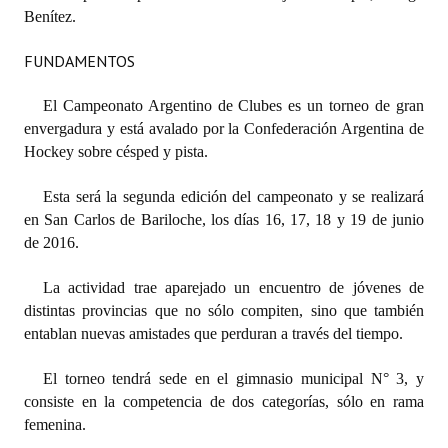
Benítez.
Dictámenes Asesoría Letrada
FUNDAMENTOS
Actas de Sesión
El Campeonato Argentino de Clubes es un torneo de gran
Informes de Unidad Coordinadora
envergadura y está avalado por la Confederación Argentina de
Hockey sobre césped y pista.
Ejecución Presupuestaria
Esta será la segunda edición del campeonato y se realizará
Actas de Audiencias Públicas
en San Carlos de Bariloche, los días 16, 17, 18 y 19 de junio
de 2016.
NORMATIVA
La actividad trae aparejado un encuentro de jóvenes de
Comunicaciones
distintas provincias que no sólo compiten, sino que también
entablan nuevas amistades que perduran a través del tiempo.
Declaraciones
Resoluciones
El torneo tendrá sede en el gimnasio municipal N° 3, y
consiste en la competencia de dos categorías, sólo en rama
Resoluciones de Presidencia
femenina.