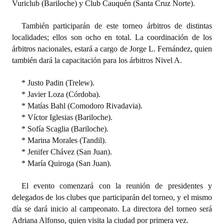
Vuriclub (Bariloche) y Club Cauquén (Santa Cruz Norte).
Huéspedes de Honor - Registro
También participarán de este torneo árbitros de distintas
Antiguos Pobladores - Registro
localidades; ellos son ocho en total. La coordinación de los
árbitros nacionales, estará a cargo de Jorge L. Fernández, quien
Reconocimientos - Registro
también dará la capacitación para los árbitros Nivel A.
Bariloche, Municipio intercultural
* Justo Padin (Trelew).
Entrega de distinciones
* Javier Loza (Córdoba).
* Matías Bahl (Comodoro Rivadavia).
REFORMA DE LA CARTA ORGÁNICA
* Víctor Iglesias (Bariloche).
* Sofía Scaglia (Bariloche).
* Marina Morales (Tandil).
* Jenifer Chávez (San Juan).
* María Quiroga (San Juan).
El evento comenzará con la reunión de presidentes y
delegados de los clubes que participarán del torneo, y el mismo
día se dará inicio al campeonato. La directora del torneo será
Adriana Alfonso, quien visita la ciudad por primera vez.