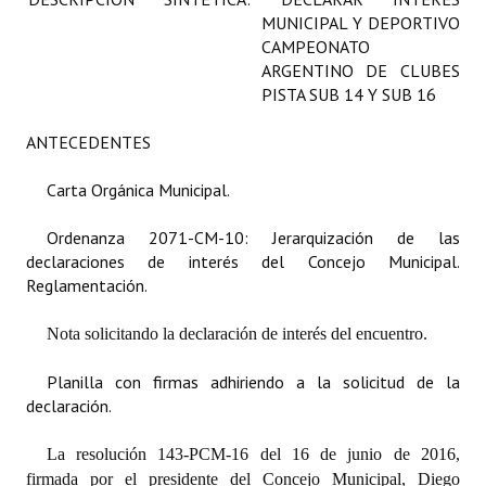
MUNICIPAL Y DEPORTIVO
Programas
CAMPEONATO
ARGENTINO DE CLUBES
LEGISLACIÓN
PISTA SUB 14 Y SUB 16
Constitución Nacional
ANTECEDENTES
Constitución Provincial
Carta Orgánica Municipal.
Carta Orgánica 2007
Ordenanza 2071-CM-10: Jerarquización de las
Reglamento Interno
declaraciones de interés del Concejo Municipal.
Reglamentación.
Digesto
Nota solicitando la declaración de interés del encuentro.
Organigrama
Planilla con firmas adhiriendo a la solicitud de la
DOCUMENTOS
declaración.
Informes de Gestión
La resolución 143-PCM-16 del 16 de junio de 2016,
firmada por el presidente del Concejo Municipal, Diego
Proyectos Presentados