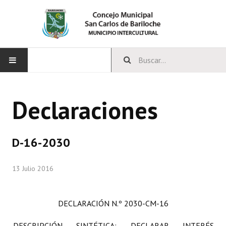
INICIO
Declaraciones
CONCEJO
Bloques Políticos
D-16-2030
Integrantes del Concejo
13 Julio 2016
Comisiones Permanentes
Comisiones Especiales
DECLARACIÓN
N.º 2030-CM-16
Concejales Mandato Cumplido
DESCRIPCIÓN SINTÉTICA: DECLARAR INTERÉS