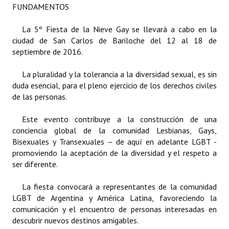
FUNDAMENTOS
Dictámenes Asesoría Letrada
La 5º Fiesta de la Nieve Gay se llevará a cabo en la
ciudad de San Carlos de Bariloche del 12 al 18 de
Actas de Sesión
septiembre de 2016.
Informes de Unidad Coordinadora
La pluralidad y la tolerancia a la diversidad sexual, es sin
Ejecución Presupuestaria
duda esencial, para el pleno ejercicio de los derechos civiles
de las personas.
Actas de Audiencias Públicas
Este evento contribuye a la construcción de una
NORMATIVA
conciencia global de la comunidad Lesbianas, Gays,
Bisexuales y Transexuales – de aquí en adelante LGBT -
Comunicaciones
promoviendo la aceptación de la diversidad y el respeto a
ser diferente.
Declaraciones
La fiesta convocará a representantes de la comunidad
Resoluciones
LGBT de Argentina y América Latina, favoreciendo la
comunicación y el encuentro de personas interesadas en
Resoluciones de Presidencia
descubrir nuevos destinos amigables.