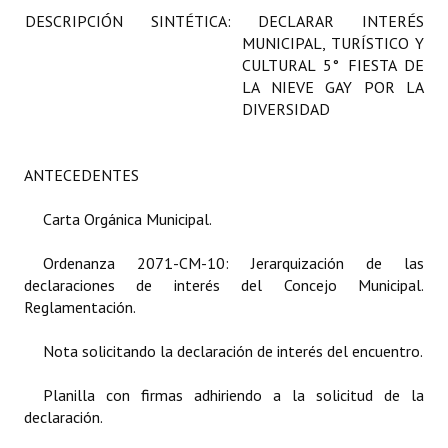
DESCRIPCIÓN SINTÉTICA: DECLARAR INTERÉS
Programas
MUNICIPAL, TURÍSTICO Y
CULTURAL 5° FIESTA DE
LEGISLACIÓN
LA NIEVE GAY POR LA
DIVERSIDAD
Constitución Nacional
Constitución Provincial
ANTECEDENTES
Carta Orgánica 2007
Carta Orgánica Municipal.
Reglamento Interno
Ordenanza 2071-CM-10: Jerarquización de las
Digesto
declaraciones de interés del Concejo Municipal.
Reglamentación.
Organigrama
Nota solicitando la declaración de interés del encuentro.
DOCUMENTOS
Planilla con firmas adhiriendo a la solicitud de la
Informes de Gestión
declaración.
Proyectos Presentados