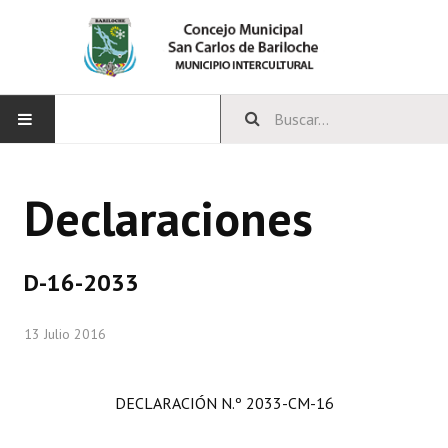
INICIO
Declaraciones
CONCEJO
Bloques Políticos
D-16-2033
Integrantes del Concejo
13 Julio 2016
Comisiones Permanentes
Comisiones Especiales
DECLARACIÓN
N.º 2033-CM-16
Concejales Mandato Cumplido