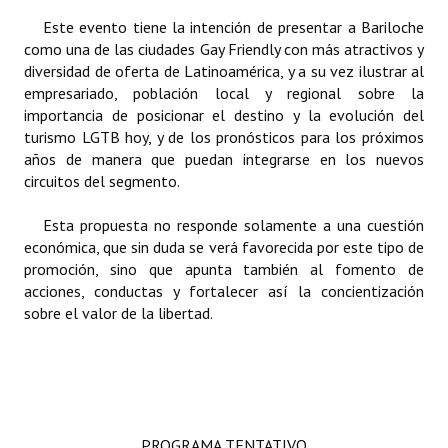
INSTITUCIONAL
Este evento tiene la intención de presentar a Bariloche
como una de las ciudades Gay Friendly con más atractivos y
Antiguos Pobladores
diversidad de oferta de Latinoamérica, y a su vez ilustrar al
empresariado, población local y regional sobre la
Noticias Destacadas
importancia de posicionar el destino y la evolución del
turismo LGTB hoy, y de los pronósticos para los próximos
Registros y Distinciones
años de manera que puedan integrarse en los nuevos
circuitos del segmento.
Datos Históricos
Premio al Mérito - Registro
Esta propuesta no responde solamente a una cuestión
económica, que sin duda se verá favorecida por este tipo de
Audiencias Públicas - Registro
promoción, sino que apunta también al fomento de
acciones, conductas y fortalecer así la concientización
Mujeres que Dejaron Huellas - Registro
sobre el valor de la libertad.
Periodistas Decanos - Registro
Ciudadano Ilustre - Registro
Banca del Vecino - Registro
PROGRAMA TENTATIVO