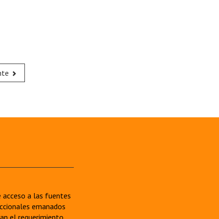
nte
re acceso a las fuentes
sdiccionales emanados
van el requerimiento.