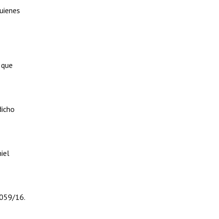
quienes
 que
dicho
iel
1059/16.