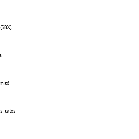
(SBX).
a
omité
s, tales