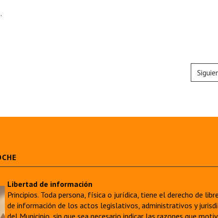
.
Siguie
OCHE
Libertad de información
Principios. Toda persona, física o jurídica, tiene el derecho de lib
de información de los actos legislativos, administrativos y juri
del Municipio, sin que sea necesario indicar las razones que moti