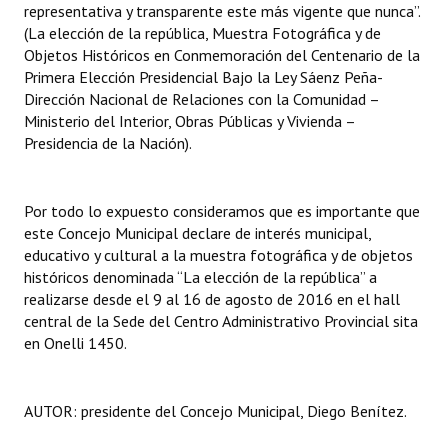
representativa y transparente este más vigente que nunca”.
Huéspedes de Honor - Registro
(La elección de la república, Muestra Fotográfica y de
Objetos Históricos en Conmemoración del Centenario de la
Antiguos Pobladores - Registro
Primera Elección Presidencial Bajo la Ley Sáenz Peña-
Dirección Nacional de Relaciones con la Comunidad –
Reconocimientos - Registro
Ministerio del Interior, Obras Públicas y Vivienda –
Presidencia de la Nación).
Bariloche, Municipio intercultural
Entrega de distinciones
Por todo lo expuesto consideramos que es importante que
REFORMA DE LA CARTA ORGÁNICA
este Concejo Municipal declare de interés municipal,
educativo y cultural a la muestra fotográfica y de objetos
históricos denominada “La elección de la república” a
realizarse desde el 9 al 16 de agosto de 2016 en el hall
central de la Sede del Centro Administrativo Provincial sita
en Onelli 1450.
AUTOR: presidente del Concejo Municipal, Diego Benítez.