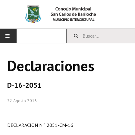
INICIO
Declaraciones
CONCEJO
Bloques Políticos
D-16-2051
Integrantes del Concejo
22 Agosto 2016
Comisiones Permanentes
Comisiones Especiales
DECLARACIÓN N.º 2051-CM-16
Concejales Mandato Cumplido