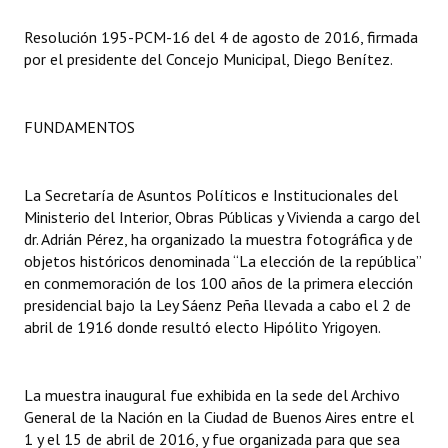
Resolución 195-PCM-16 del 4 de agosto de 2016, firmada
Dictámenes Asesoría Letrada
por el presidente del Concejo Municipal, Diego Benítez.
Actas de Sesión
Informes de Unidad Coordinadora
FUNDAMENTOS
Ejecución Presupuestaria
La Secretaría de Asuntos Políticos e Institucionales del
Actas de Audiencias Públicas
Ministerio del Interior, Obras Públicas y Vivienda a cargo del
dr. Adrián Pérez, ha organizado la muestra fotográfica y de
NORMATIVA
objetos históricos denominada “La elección de la república”
en conmemoración de los 100 años de la primera elección
Comunicaciones
presidencial bajo la Ley Sáenz Peña llevada a cabo el 2 de
abril de 1916 donde resultó electo Hipólito Yrigoyen.
Declaraciones
Resoluciones
La muestra inaugural fue exhibida en la sede del Archivo
General de la Nación en la Ciudad de Buenos Aires entre el
Resoluciones de Presidencia
1 y el 15 de abril de 2016, y fue organizada para que sea