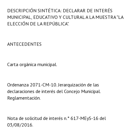
Programas
DESCRIPCIÓN SINTÉTICA: DECLARAR DE INTERÉS
MUNICIPAL, EDUCATIVO Y CULTURAL A LA MUESTRA "LA
LEGISLACIÓN
ELECCIÓN DE LA REPÚBLICA".
Constitución Nacional
ANTECEDENTES
Constitución Provincial
Carta Orgánica 2007
Carta orgánica municipal.
Reglamento Interno
Digesto
Ordenanza 2071-CM-10. Jerarquización de las
declaraciones de interés del Concejo Municipal.
Organigrama
Reglamentación.
DOCUMENTOS
Nota de solicitud de interés n.° 617-MEyS-16 del
Informes de Gestión
03/08/2016.
Proyectos Presentados