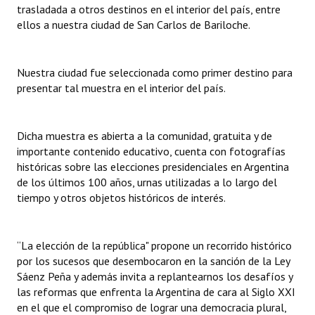
trasladada a otros destinos en el interior del país, entre
INSTITUCIONAL
ellos a nuestra ciudad de San Carlos de Bariloche.
Antiguos Pobladores
Noticias Destacadas
Nuestra ciudad fue seleccionada como primer destino para
presentar tal muestra en el interior del país.
Registros y Distinciones
Datos Históricos
Dicha muestra es abierta a la comunidad, gratuita y de
importante contenido educativo, cuenta con fotografías
Premio al Mérito - Registro
históricas sobre las elecciones presidenciales en Argentina
de los últimos 100 años, urnas utilizadas a lo largo del
Audiencias Públicas - Registro
tiempo y otros objetos históricos de interés.
Mujeres que Dejaron Huellas - Registro
Periodistas Decanos - Registro
“La elección de la república" propone un recorrido histórico
por los sucesos que desembocaron en la sanción de la Ley
Ciudadano Ilustre - Registro
Sáenz Peña y además invita a replantearnos los desafíos y
las reformas que enfrenta la Argentina de cara al Siglo XXI
Banca del Vecino - Registro
en el que el compromiso de lograr una democracia plural,