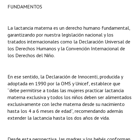
FUNDAMENTOS
Huéspedes de Honor - Registro
Antiguos Pobladores - Registro
La lactancia materna es un derecho humano fundamental,
Reconocimientos - Registro
garantizando por nuestra legislación nacional y los
tratados internacionales como la Declaración Universal de
Bariloche, Municipio intercultural
los Derechos Humanos y la Convención Internacional de
los Derechos del Niño.
Entrega de distinciones
REFORMA DE LA CARTA ORGÁNICA
En ese sentido, la Declaración de Innocenti, producida y
adoptada en 1990 por la OMS y Unicef, establece que
“debe permitirse a todas las mujeres practicar lactancia
materna exclusiva y todos los niños deben ser alimentados
exclusivamente con leche materna desde su nacimiento
hasta los 4 a 6 meses de edad”, recomendando además
extender la lactancia hasta los dos años de vida.
Desde esta perspectiva, las madres y los bebés conforman