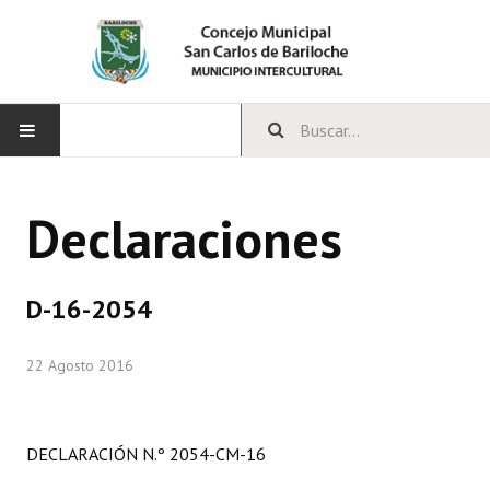
INICIO
Declaraciones
CONCEJO
Bloques Políticos
D-16-2054
Integrantes del Concejo
22 Agosto 2016
Comisiones Permanentes
Comisiones Especiales
DECLARACIÓN N.º 2054-CM-16
Concejales Mandato Cumplido