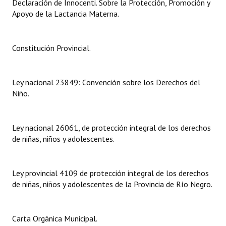
Declaración de Innocenti. Sobre la Protección, Promoción y
Apoyo de la Lactancia Materna.
Dictámenes Asesoría Letrada
Actas de Sesión
Constitución Provincial.
Informes de Unidad Coordinadora
Ley nacional 23849: Convención sobre los Derechos del
Ejecución Presupuestaria
Niño.
Actas de Audiencias Públicas
NORMATIVA
Ley nacional 26061, de protección integral de los derechos
de niñas, niños y adolescentes.
Comunicaciones
Declaraciones
Ley provincial 4109 de protección integral de los derechos
de niñas, niños y adolescentes de la Provincia de Río Negro.
Resoluciones
Resoluciones de Presidencia
Carta Orgánica Municipal.