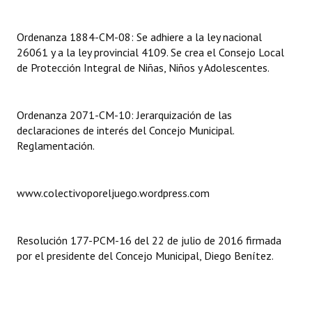
INSTITUCIONAL
Ordenanza 1884-CM-08: Se adhiere a la ley nacional
Antiguos Pobladores
26061 y a la ley provincial 4109. Se crea el Consejo Local
de Protección Integral de Niñas, Niños y Adolescentes.
Noticias Destacadas
Registros y Distinciones
Ordenanza 2071-CM-10: Jerarquización de las
Datos Históricos
declaraciones de interés del Concejo Municipal.
Reglamentación.
Premio al Mérito - Registro
Audiencias Públicas - Registro
www.colectivoporeljuego.wordpress.com
Mujeres que Dejaron Huellas - Registro
Resolución 177-PCM-16 del 22 de julio de 2016 firmada
Periodistas Decanos - Registro
por el presidente del Concejo Municipal, Diego Benítez.
Ciudadano Ilustre - Registro
Banca del Vecino - Registro