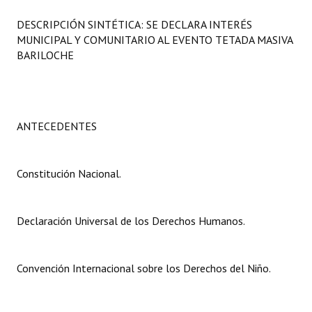
Programas
DESCRIPCIÓN SINTÉTICA: SE DECLARA INTERÉS
MUNICIPAL Y COMUNITARIO AL EVENTO TETADA MASIVA
LEGISLACIÓN
BARILOCHE
Constitución Nacional
Constitución Provincial
ANTECEDENTES
Carta Orgánica 2007
Reglamento Interno
Constitución Nacional.
Digesto
Declaración Universal de los Derechos Humanos.
Organigrama
DOCUMENTOS
Convención Internacional sobre los Derechos del Niño.
Informes de Gestión
Proyectos Presentados