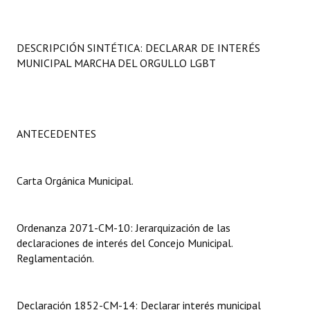
Programas
LEGISLACIÓN
DESCRIPCIÓN SINTÉTICA: DECLARAR DE INTERÉS
MUNICIPAL MARCHA DEL ORGULLO LGBT
Constitución Nacional
Constitución Provincial
ANTECEDENTES
Carta Orgánica 2007
Reglamento Interno
Carta Orgánica Municipal.
Digesto
Organigrama
Ordenanza 2071-CM-10: Jerarquización de las
declaraciones de interés del Concejo Municipal.
DOCUMENTOS
Reglamentación.
Informes de Gestión
Declaración 1852-CM-14: Declarar interés municipal
Proyectos Presentados