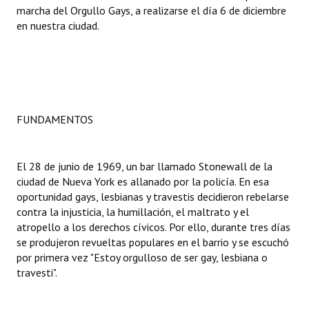
marcha del Orgullo Gays, a realizarse el día 6 de diciembre
en nuestra ciudad.
Dictámenes Asesoría Letrada
Actas de Sesión
Informes de Unidad Coordinadora
Ejecución Presupuestaria
FUNDAMENTOS
Actas de Audiencias Públicas
El 28 de junio de 1969, un bar llamado Stonewall de la
NORMATIVA
ciudad de Nueva York es allanado por la policía. En esa
oportunidad gays, lesbianas y travestis decidieron rebelarse
Comunicaciones
contra la injusticia, la humillación, el maltrato y el
atropello a los derechos cívicos. Por ello, durante tres días
Declaraciones
se produjeron revueltas populares en el barrio y se escuchó
por primera vez "Estoy orgulloso de ser gay, lesbiana o
Resoluciones
travesti".
Resoluciones de Presidencia