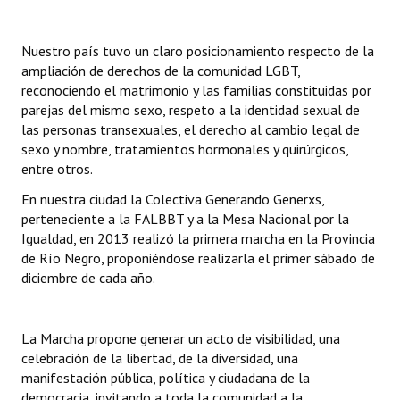
Huéspedes de Honor - Registro
Nuestro país tuvo un claro posicionamiento respecto de la
Antiguos Pobladores - Registro
ampliación de derechos de la comunidad LGBT,
reconociendo el matrimonio y las familias constituidas por
Reconocimientos - Registro
parejas del mismo sexo, respeto a la identidad sexual de
Bariloche, Municipio intercultural
las personas transexuales, el derecho al cambio legal de
sexo y nombre, tratamientos hormonales y quirúrgicos,
Entrega de distinciones
entre otros.
En nuestra ciudad la Colectiva Generando Generxs,
REFORMA DE LA CARTA ORGÁNICA
perteneciente a la FALBBT y a la Mesa Nacional por la
Igualdad, en 2013 realizó la primera marcha en la Provincia
de Río Negro, proponiéndose realizarla el primer sábado de
diciembre de cada año.
La Marcha propone generar un acto de visibilidad, una
celebración de la libertad, de la diversidad, una
manifestación pública, política y ciudadana de la
democracia, invitando a toda la comunidad a la