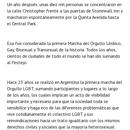
INSTITUCIONAL
Un año después, unas diez mil personas se concentraron en
la calle Christopher frente a las puertas de Stonewall Inn y
marcharon espontáneamente por la Quinta Avenida hasta
Antiguos Pobladores
el Central Park.
Noticias Destacadas
Registros y Distinciones
Esa fue considerada la primera Marcha del Orgullo Lésbico,
Gay, Bisexual y Transexual de la historia. Todos los años,
Datos Históricos
cientos de ciudades de todo el mundo se han ido sumando
al festejo.
Premio al Mérito - Registro
Audiencias Públicas - Registro
Hace 23 años se realizó en Argentina la primera marcha del
Orgullo LGBT, sumando participantes y lugares a lo largo
Mujeres que Dejaron Huellas - Registro
de los años, los cuales implican un acto de visibilidad
Periodistas Decanos - Registro
importante y necesario para que la sociedad toda se
sensibilice y haga eco de las diferentes problemáticas que
Ciudadano Ilustre - Registro
vive cotidianamente el colectivo LGBT y sus
reinvindicaciones hacia un trato igualitario con los mismos
Banca del Vecino - Registro
derechos civiles y sociales que la mayoría heterosexual.