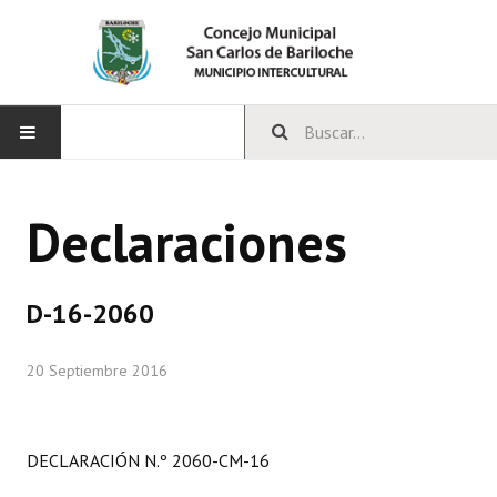
INICIO
Declaraciones
CONCEJO
Bloques Políticos
D-16-2060
Integrantes del Concejo
20 Septiembre 2016
Comisiones Permanentes
Comisiones Especiales
DECLARACIÓN N.º 2060-CM-16
Concejales Mandato Cumplido