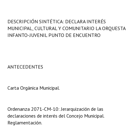
Programas
LEGISLACIÓN
DESCRIPCIÓN SINTÉTICA: DECLARA INTERÉS
MUNICIPAL, CULTURAL Y COMUNITARIO LA ORQUESTA
Constitución Nacional
INFANTO-JUVENIL PUNTO DE ENCUENTRO
Constitución Provincial
Carta Orgánica 2007
ANTECEDENTES
Reglamento Interno
Digesto
Carta Orgánica Municipal.
Organigrama
Ordenanza 2071-CM-10: Jerarquización de las
DOCUMENTOS
declaraciones de interés del Concejo Municipal.
Reglamentación.
Informes de Gestión
Proyectos Presentados