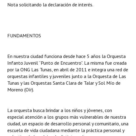
Nota solicitando la declaración de interés.
Dictámenes Asesoría Letrada
Actas de Sesión
FUNDAMENTOS
Informes de Unidad Coordinadora
Ejecución Presupuestaria
En nuestra ciudad funciona desde hace 5 años la Orquesta
Actas de Audiencias Públicas
Infanto Juvenil “Punto de Encuentro”. La misma fue creada
por la ONG Las Tunas, en abril de 2011 e integra una red de
NORMATIVA
orquestas infantiles y juveniles junto a la Orquesta de Las
Tunas y las Orquestas Santa Clara de Talar y Sol Mío de
Moreno (Oír).
Comunicaciones
Declaraciones
La orquesta busca brindar a los niños y jóvenes, con
Resoluciones
especial atención a los grupos más vulnerables de nuestra
ciudad, un espacio de desarrollo personal y comunitario, una
Resoluciones de Presidencia
escuela de vida ciudadana mediante la práctica personal y