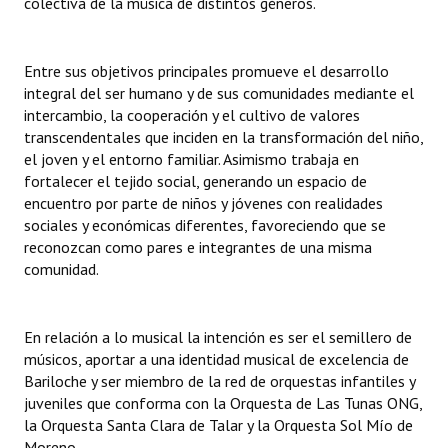
colectiva de la música de distintos géneros.
INSTITUCIONAL
Antiguos Pobladores
Entre sus objetivos principales promueve el desarrollo
integral del ser humano y de sus comunidades mediante el
Noticias Destacadas
intercambio, la cooperación y el cultivo de valores
transcendentales que inciden en la transformación del niño,
Registros y Distinciones
el joven y el entorno familiar. Asimismo trabaja en
fortalecer el tejido social, generando un espacio de
Datos Históricos
encuentro por parte de niños y jóvenes con realidades
Premio al Mérito - Registro
sociales y económicas diferentes, favoreciendo que se
reconozcan como pares e integrantes de una misma
Audiencias Públicas - Registro
comunidad.
Mujeres que Dejaron Huellas - Registro
En relación a lo musical la intención es ser el semillero de
Periodistas Decanos - Registro
músicos, aportar a una identidad musical de excelencia de
Bariloche y ser miembro de la red de orquestas infantiles y
Ciudadano Ilustre - Registro
juveniles que conforma con la Orquesta de Las Tunas ONG,
la Orquesta Santa Clara de Talar y la Orquesta Sol Mío de
Banca del Vecino - Registro
Moreno.