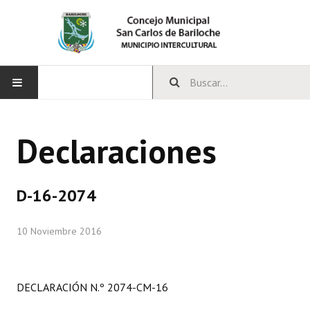
INICIO
Declaraciones
CONCEJO
Bloques Políticos
D-16-2074
Integrantes del Concejo
10 Noviembre 2016
Comisiones Permanentes
Comisiones Especiales
DECLARACIÓN N.º 2074-CM-16
Concejales Mandato Cumplido