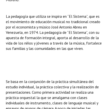
Huéspedes de Honor - Registro
Antiguos Pobladores - Registro
La pedagogía que utiliza se inspira en “El Sistema”, que es
el movimiento de educación musical no tradicional creado
Reconocimientos - Registro
por el economista y músico José Antonio Abreu en
Venezuela, en 1974. La pedagogía de “El Sistema”, con su
Bariloche, Municipio intercultural
apuesta de formación integral, aporta al desarrollo de la
vida de los niños y jóvenes a través de la música, fortalece
Entrega de distinciones
sus familias y las comunidades en las que viven.
REFORMA DE LA CARTA ORGÁNICA
Se basa en la conjunción de la práctica simultánea del
estudio individual, la práctica colectiva y la realización de
presentaciones. Como primera actividad se realiza una
práctica orquestal la que se amalgama con clases
individuales de instrumento, clases de lenguaje musical y
ensayos de grupos de cámara. A poco de iniciadas las