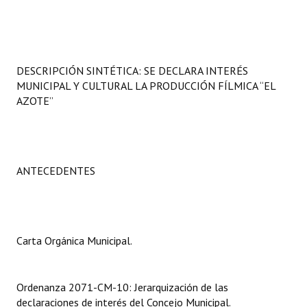
Programas
LEGISLACIÓN
DESCRIPCIÓN SINTÉTICA: SE DECLARA INTERÉS
Constitución Nacional
MUNICIPAL Y CULTURAL LA PRODUCCIÓN FÍLMICA “EL
AZOTE”
Constitución Provincial
Carta Orgánica 2007
Reglamento Interno
ANTECEDENTES
Digesto
Organigrama
Carta Orgánica Municipal.
DOCUMENTOS
Informes de Gestión
Ordenanza 2071-CM-10: Jerarquización de las
declaraciones de interés del Concejo Municipal.
Proyectos Presentados