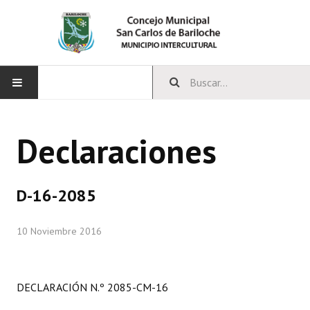
INICIO
Declaraciones
CONCEJO
Bloques Políticos
D-16-2085
Integrantes del Concejo
10 Noviembre 2016
Comisiones Permanentes
Comisiones Especiales
DECLARACIÓN N.º 2085-CM-16
Concejales Mandato Cumplido