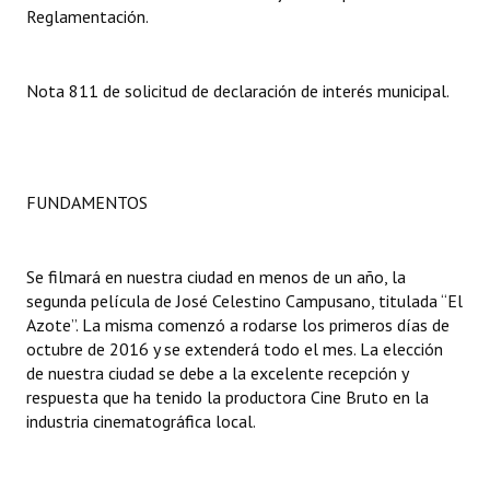
Reglamentación.
Dictámenes Asesoría Letrada
Actas de Sesión
Nota 811 de solicitud de declaración de interés municipal.
Informes de Unidad Coordinadora
Ejecución Presupuestaria
FUNDAMENTOS
Actas de Audiencias Públicas
NORMATIVA
Se filmará en nuestra ciudad en menos de un año, la
segunda película de José Celestino Campusano, titulada “El
Comunicaciones
Azote”. La misma comenzó a rodarse los primeros días de
octubre de 2016 y se extenderá todo el mes. La elección
Declaraciones
de nuestra ciudad se debe a la excelente recepción y
respuesta que ha tenido la productora Cine Bruto en la
Resoluciones
industria cinematográfica local.
Resoluciones de Presidencia