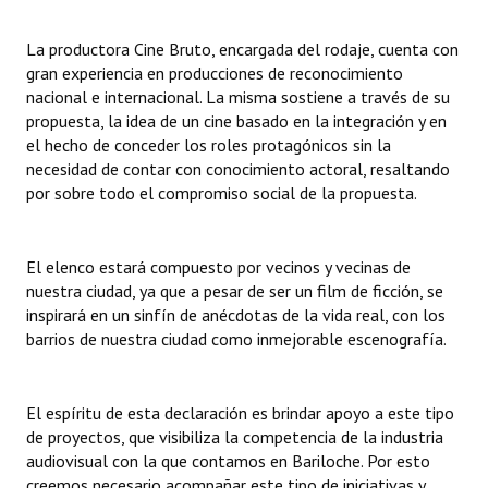
Huéspedes de Honor - Registro
La productora Cine Bruto, encargada del rodaje, cuenta con
Antiguos Pobladores - Registro
gran experiencia en producciones de reconocimiento
nacional e internacional. La misma sostiene a través de su
Reconocimientos - Registro
propuesta, la idea de un cine basado en la integración y en
el hecho de conceder los roles protagónicos sin la
Bariloche, Municipio intercultural
necesidad de contar con conocimiento actoral, resaltando
por sobre todo el compromiso social de la propuesta.
Entrega de distinciones
REFORMA DE LA CARTA ORGÁNICA
El elenco estará compuesto por vecinos y vecinas de
nuestra ciudad, ya que a pesar de ser un film de ficción, se
inspirará en un sinfín de anécdotas de la vida real, con los
barrios de nuestra ciudad como inmejorable escenografía.
El espíritu de esta declaración es brindar apoyo a este tipo
de proyectos, que visibiliza la competencia de la industria
audiovisual con la que contamos en Bariloche. Por esto
creemos necesario acompañar este tipo de iniciativas y