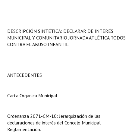
Programas
LEGISLACIÓN
DESCRIPCIÓN SINTÉTICA: DECLARAR DE INTERÉS
Constitución Nacional
MUNICIPAL Y COMUNITARIO JORNADA ATLÉTICA TODOS
CONTRA EL ABUSO INFANTIL
Constitución Provincial
Carta Orgánica 2007
Reglamento Interno
ANTECEDENTES
Digesto
Carta Orgánica Municipal.
Organigrama
DOCUMENTOS
Ordenanza 2071-CM-10: Jerarquización de las
declaraciones de interés del Concejo Municipal.
Informes de Gestión
Reglamentación.
Proyectos Presentados