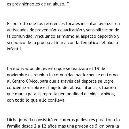
es previniéndoles de un abuso...”
Huéspedes de Honor - Registro
Antiguos Pobladores - Registro
Es por ello que los referentes locales intentan avanzar en
actividades de prevención, capacitación y sensibilización de
Reconocimientos - Registro
la comunidad, vinculando asimismo el aspecto deportivo y
Bariloche, Municipio intercultural
simbólico de la prueba atlética con la temática del abuso
infantil.
Entrega de distinciones
REFORMA DE LA CARTA ORGÁNICA
La motivación del evento que se realizará el 19 de
noviembre es reunir a la comunidad barilochense en torno
al Centro Cívico, para que a través del deporte se logre
concientizar sobre el flagelo del abuso infantil, situación
que marca para siempre la personalidad de niñas y niños,
con todo lo que ello conlleva.
Dicha jornada consistirá en carreras pedestres para toda la
familia desde 2 a 12 años más una prueba de 5 km para la