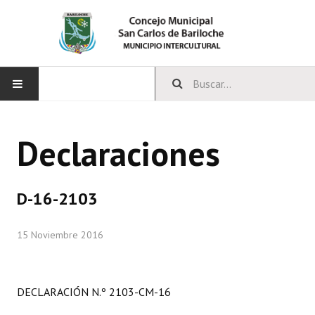
INICIO
Declaraciones
CONCEJO
Bloques Políticos
D-16-2103
Integrantes del Concejo
15 Noviembre 2016
Comisiones Permanentes
Comisiones Especiales
DECLARACIÓN N.º 2103-CM-16
Concejales Mandato Cumplido