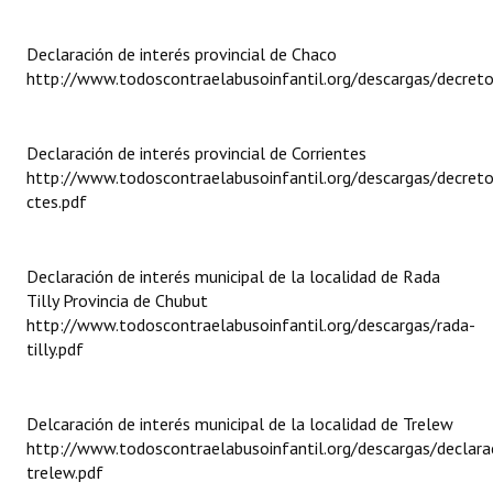
Dictámenes Asesoría Letrada
Declaración de interés provincial de Chaco
http://www.todoscontraelabusoinfantil.org/descargas/decret
Actas de Sesión
Informes de Unidad Coordinadora
Declaración de interés provincial de Corrientes
http://www.todoscontraelabusoinfantil.org/descargas/decreto
Ejecución Presupuestaria
ctes.pdf
Actas de Audiencias Públicas
NORMATIVA
Declaración de interés municipal de la localidad de Rada
Tilly Provincia de Chubut
http://www.todoscontraelabusoinfantil.org/descargas/rada-
Comunicaciones
tilly.pdf
Declaraciones
Resoluciones
Delcaración de interés municipal de la localidad de Trelew
http://www.todoscontraelabusoinfantil.org/descargas/declara
Resoluciones de Presidencia
trelew.pdf