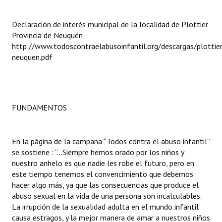
INSTITUCIONAL
Declaración de interés municipal de la localidad de Plottier
Antiguos Pobladores
Provincia de Neuquén
http://www.todoscontraelabusoinfantil.org/descargas/plottier
Noticias Destacadas
neuquen.pdf
Registros y Distinciones
Datos Históricos
FUNDAMENTOS
Premio al Mérito - Registro
Audiencias Públicas - Registro
En la página de la campaña “Todos contra el abuso infantil”
Mujeres que Dejaron Huellas - Registro
se sostiene : “...Siempre hemos orado por los niños y
nuestro anhelo es que nadie les robe el futuro, pero en
Periodistas Decanos - Registro
este tiempo tenemos el convencimiento que debemos
hacer algo más, ya que las consecuencias que produce el
Ciudadano Ilustre - Registro
abuso sexual en la vida de una persona son incalculables.
La irrupción de la sexualidad adulta en el mundo infantil
Banca del Vecino - Registro
causa estragos, y la mejor manera de amar a nuestros niños