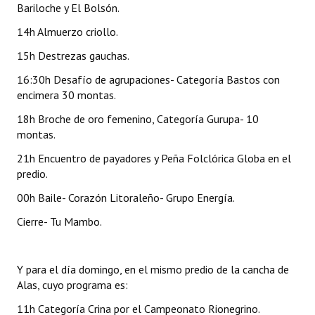
Bariloche y El Bolsón.
Huéspedes de Honor - Registro
14h Almuerzo criollo.
Antiguos Pobladores - Registro
15h Destrezas gauchas.
Reconocimientos - Registro
16:30h Desafío de agrupaciones- Categoría Bastos con
encimera 30 montas.
Bariloche, Municipio intercultural
18h Broche de oro femenino, Categoría Gurupa- 10
Entrega de distinciones
montas.
21h Encuentro de payadores y Peña Folclórica Globa en el
REFORMA DE LA CARTA ORGÁNICA
predio.
00h Baile- Corazón Litoraleño- Grupo Energía.
Cierre- Tu Mambo.
Y para el día domingo, en el mismo predio de la cancha de
Alas, cuyo programa es:
11h Categoría Crina por el Campeonato Rionegrino.