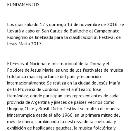
FUNDAMENTOS
Dictámenes Asesoría Letrada
Actas de Sesión
Los días sábado 12 y domingo 13 de noviembre de 2016, se
llevará a cabo en San Carlos de Bariloche el Campeonato
Informes de Unidad Coordinadora
Rionegrino de Jineteada para la clasificación al Festival de
Jesús María 2017.
Ejecución Presupuestaria
Actas de Audiencias Públicas
El Festival Nacional e Internacional de la Doma y el
Folklore de Jesús María, es uno de los festivales de música
NORMATIVA
folclórica más importante del país y reconocido
internacionalmente. Se realiza en la ciudad de Jesús María
Comunicaciones
de la Provincia de Córdoba, en el anfiteatro José
Hernández, donde participan tres representantes de cada
Declaraciones
provincia de Argentina y jinetes de países vecinos como
Uruguay, Chile y Brasil. Dicho festival se realiza de manera
Resoluciones
ininterrumpida desde el año 1966, en la primera mitad del
mes de enero, combinando la destreza de la jineteada y
Resoluciones de Presidencia
exhibición de habilidades gauchas, la música folclórica y