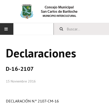
INICIO
Declaraciones
CONCEJO
Bloques Políticos
D-16-2107
Integrantes del Concejo
15 Noviembre 2016
Comisiones Permanentes
Comisiones Especiales
DECLARACIÓN N.º 2107-CM-16
Concejales Mandato Cumplido