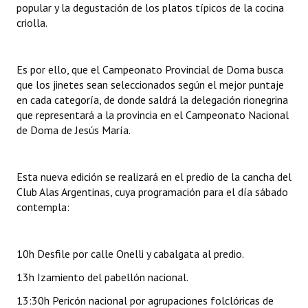
popular y la degustación de los platos típicos de la cocina
INSTITUCIONAL
criolla.
Antiguos Pobladores
Es por ello, que el Campeonato Provincial de Doma busca
Noticias Destacadas
que los jinetes sean seleccionados según el mejor puntaje
Registros y Distinciones
en cada categoría, de donde saldrá la delegación rionegrina
que representará a la provincia en el Campeonato Nacional
Datos Históricos
de Doma de Jesús María.
Premio al Mérito - Registro
Esta nueva edición se realizará en el predio de la cancha del
Audiencias Públicas - Registro
Club Alas Argentinas, cuya programación para el día sábado
contempla:
Mujeres que Dejaron Huellas - Registro
Periodistas Decanos - Registro
10h Desfile por calle Onelli y cabalgata al predio.
Ciudadano Ilustre - Registro
13h Izamiento del pabellón nacional.
Banca del Vecino - Registro
13:30h Pericón nacional por agrupaciones folclóricas de