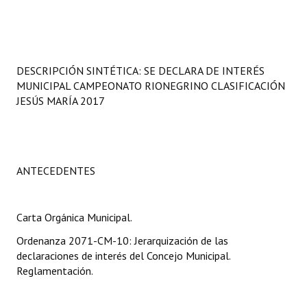
Programas
LEGISLACIÓN
DESCRIPCIÓN SINTÉTICA: SE DECLARA DE INTERÉS
Constitución Nacional
MUNICIPAL CAMPEONATO RIONEGRINO CLASIFICACIÓN
JESÚS MARÍA 2017
Constitución Provincial
Carta Orgánica 2007
Reglamento Interno
ANTECEDENTES
Digesto
Carta Orgánica Municipal.
Organigrama
Ordenanza 2071-CM-10: Jerarquización de las
DOCUMENTOS
declaraciones de interés del Concejo Municipal.
Reglamentación.
Informes de Gestión
Proyectos Presentados