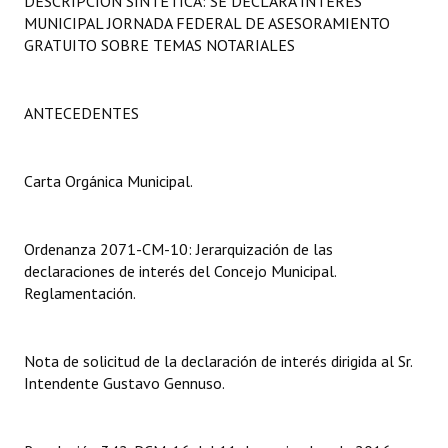
DESCRIPCIÓN SINTÉTICA: SE DECLARA INTERÉS
Programas
MUNICIPAL JORNADA FEDERAL DE ASESORAMIENTO
GRATUITO SOBRE TEMAS NOTARIALES
LEGISLACIÓN
Constitución Nacional
ANTECEDENTES
Constitución Provincial
Carta Orgánica Municipal.
Carta Orgánica 2007
Reglamento Interno
Ordenanza 2071-CM-10: Jerarquización de las
declaraciones de interés del Concejo Municipal.
Digesto
Reglamentación.
Organigrama
Nota de solicitud de la declaración de interés dirigida al Sr.
DOCUMENTOS
Intendente Gustavo Gennuso.
Informes de Gestión
Proyectos Presentados