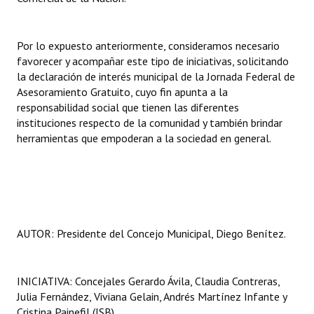
Huéspedes de Honor - Registro
Antiguos Pobladores - Registro
Por lo expuesto anteriormente, consideramos necesario
favorecer y acompañar este tipo de iniciativas, solicitando
Reconocimientos - Registro
la declaración de interés municipal de la Jornada Federal de
Asesoramiento Gratuito, cuyo fin apunta a la
Bariloche, Municipio intercultural
responsabilidad social que tienen las diferentes
instituciones respecto de la comunidad y también brindar
Entrega de distinciones
herramientas que empoderan a la sociedad en general.
REFORMA DE LA CARTA ORGÁNICA
AUTOR: Presidente del Concejo Municipal, Diego Benítez.
INICIATIVA: Concejales Gerardo Ávila, Claudia Contreras,
Julia Fernández, Viviana Gelain, Andrés Martínez Infante y
Cristina Painefil (JSB).