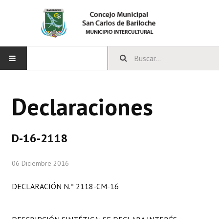
INICIO
Declaraciones
CONCEJO
Bloques Políticos
D-16-2118
Integrantes del Concejo
06 Diciembre 2016
Comisiones Permanentes
DECLARACIÓN N.º 2118-CM-16
Comisiones Especiales
Concejales Mandato Cumplido