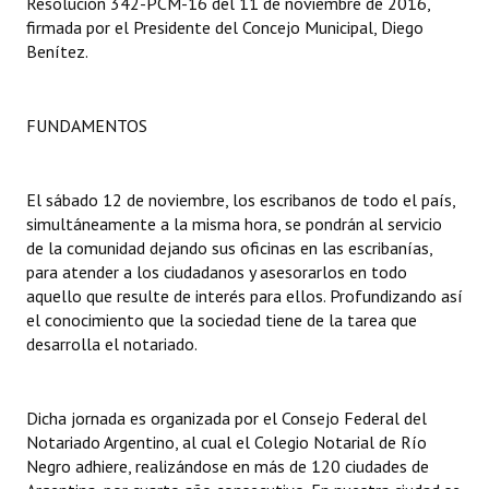
Resolución 342-PCM-16 del 11 de noviembre de 2016,
firmada por el Presidente del Concejo Municipal, Diego
Dictámenes Asesoría Letrada
Benítez.
Actas de Sesión
FUNDAMENTOS
Informes de Unidad Coordinadora
Ejecución Presupuestaria
El sábado 12 de noviembre, los escribanos de todo el país,
simultáneamente a la misma hora, se pondrán al servicio
Actas de Audiencias Públicas
de la comunidad dejando sus oficinas en las escribanías,
para atender a los ciudadanos y asesorarlos en todo
NORMATIVA
aquello que resulte de interés para ellos. Profundizando así
el conocimiento que la sociedad tiene de la tarea que
Comunicaciones
desarrolla el notariado.
Declaraciones
Resoluciones
Dicha jornada es organizada por el Consejo Federal del
Notariado Argentino, al cual el Colegio Notarial de Río
Resoluciones de Presidencia
Negro adhiere, realizándose en más de 120 ciudades de