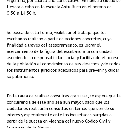
Argentina, por cuarto año consecutivo. En nuestra ciudad se
INSTITUCIONAL
llevará a cabo en la escuela Antu Ruca en el horario de
9:30 a 14:30 h.
Antiguos Pobladores
Noticias Destacadas
Se busca de esta forma, visibilizar el trabajo que los
escribanos realizan a partir de acciones concretas, cuya
Registros y Distinciones
finalidad a través del asesoramiento, es lograr el
acercamiento de la figura del escribano a la comunidad,
Datos Históricos
asumiendo su responsabilidad social y facilitando el acceso
de la población al conocimiento de sus derechos y de todos
Premio al Mérito - Registro
los instrumentos jurídicos adecuados para prevenir y cuidar
Audiencias Públicas - Registro
su patrimonio.
Mujeres que Dejaron Huellas - Registro
En la tarea de realizar consultas gratuitas, se espera que la
Periodistas Decanos - Registro
concurrencia de este año sea aún mayor, dado que los
ciudadanos realizarán consultas en temas que son de su
Ciudadano Ilustre - Registro
interés y especialmente ante las inquietudes surgidas a
partir de la puesta en vigencia del nuevo Código Civil y
Banca del Vecino - Registro
Comercial de la Nación.