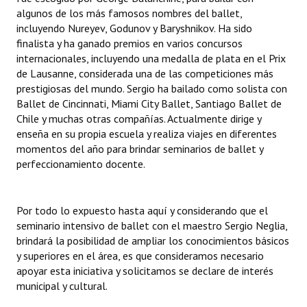
algunos de los más famosos nombres del ballet,
Huéspedes de Honor - Registro
incluyendo Nureyev, Godunov y Baryshnikov. Ha sido
Antiguos Pobladores - Registro
finalista y ha ganado premios en varios concursos
internacionales, incluyendo una medalla de plata en el Prix
Reconocimientos - Registro
de Lausanne, considerada una de las competiciones más
prestigiosas del mundo. Sergio ha bailado como solista con
Bariloche, Municipio intercultural
Ballet de Cincinnati, Miami City Ballet, Santiago Ballet de
Chile y muchas otras compañías. Actualmente dirige y
Entrega de distinciones
enseña en su propia escuela y realiza viajes en diferentes
momentos del año para brindar seminarios de ballet y
REFORMA DE LA CARTA ORGÁNICA
perfeccionamiento docente.
Por todo lo expuesto hasta aquí y considerando que el
seminario intensivo de ballet con el maestro Sergio Neglia,
brindará la posibilidad de ampliar los conocimientos básicos
y superiores en el área, es que consideramos necesario
apoyar esta iniciativa y solicitamos se declare de interés
municipal y cultural.