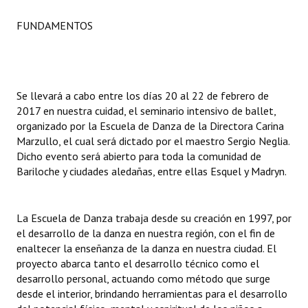
FUNDAMENTOS
Dictámenes Asesoría Letrada
Actas de Sesión
Informes de Unidad Coordinadora
Se llevará a cabo entre los días 20 al 22 de febrero de
2017 en nuestra cuidad, el seminario intensivo de ballet,
Ejecución Presupuestaria
organizado por la Escuela de Danza de la Directora Carina
Marzullo, el cual será dictado por el maestro Sergio Neglia.
Actas de Audiencias Públicas
Dicho evento será abierto para toda la comunidad de
Bariloche y ciudades aledañas, entre ellas Esquel y Madryn.
NORMATIVA
Comunicaciones
La Escuela de Danza trabaja desde su creación en 1997, por
Declaraciones
el desarrollo de la danza en nuestra región, con el fin de
enaltecer la enseñanza de la danza en nuestra ciudad. El
Resoluciones
proyecto abarca tanto el desarrollo técnico como el
desarrollo personal, actuando como método que surge
Resoluciones de Presidencia
desde el interior, brindando herramientas para el desarrollo