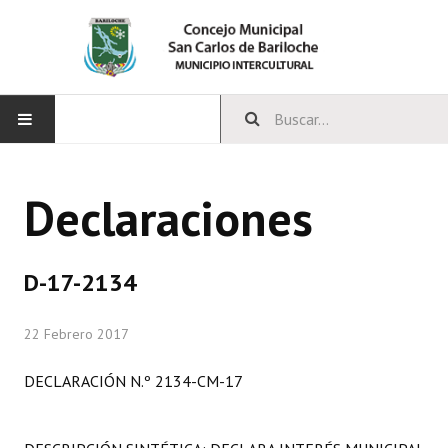
INICIO
Declaraciones
CONCEJO
Bloques Políticos
D-17-2134
Integrantes del Concejo
22 Febrero 2017
Comisiones Permanentes
DECLARACIÓN N.º 2134-CM-17
Comisiones Especiales
Concejales Mandato Cumplido