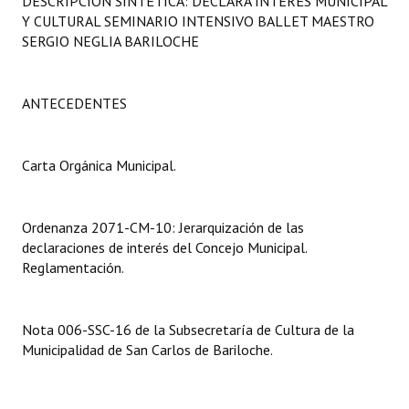
DESCRIPCIÓN SINTÉTICA: DECLARA INTERÉS MUNICIPAL
Programas
Y CULTURAL SEMINARIO INTENSIVO BALLET MAESTRO
SERGIO NEGLIA BARILOCHE
LEGISLACIÓN
Constitución Nacional
ANTECEDENTES
Constitución Provincial
Carta Orgánica Municipal.
Carta Orgánica 2007
Reglamento Interno
Ordenanza 2071-CM-10: Jerarquización de las
declaraciones de interés del Concejo Municipal.
Digesto
Reglamentación.
Organigrama
Nota 006-SSC-16 de la Subsecretaría de Cultura de la
DOCUMENTOS
Municipalidad de San Carlos de Bariloche.
Informes de Gestión
Proyectos Presentados