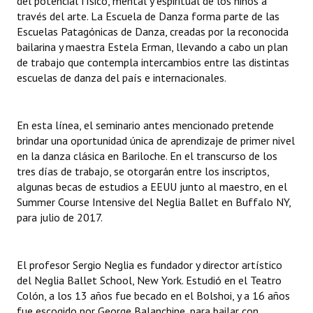
del potencial físico, mental y espiritual de los niños a
INSTITUCIONAL
través del arte. La Escuela de Danza forma parte de las
Escuelas Patagónicas de Danza, creadas por la reconocida
Antiguos Pobladores
bailarina y maestra Estela Erman, llevando a cabo un plan
de trabajo que contempla intercambios entre las distintas
Noticias Destacadas
escuelas de danza del país e internacionales.
Registros y Distinciones
En esta línea, el seminario antes mencionado pretende
Datos Históricos
brindar una oportunidad única de aprendizaje de primer nivel
en la danza clásica en Bariloche. En el transcurso de los
Premio al Mérito - Registro
tres días de trabajo, se otorgarán entre los inscriptos,
Audiencias Públicas - Registro
algunas becas de estudios a EEUU junto al maestro, en el
Summer Course Intensive del Neglia Ballet en Buffalo NY,
Mujeres que Dejaron Huellas - Registro
para julio de 2017.
Periodistas Decanos - Registro
El profesor Sergio Neglia es fundador y director artístico
Ciudadano Ilustre - Registro
del Neglia Ballet School, New York. Estudió en el Teatro
Colón, a los 13 años fue becado en el Bolshoi, y a 16 años
Banca del Vecino - Registro
fue escogido por George Balanchine, para bailar con