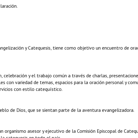
laración.
gelización y Catequesis, tiene como objetivo un encuentro de orac
n, celebración y el trabajo común a través de charlas, presentacion
les con variedad de temas, espacios para la oración personal y comu
vicios con estilo catequístico.
eblo de Dios, que se sientan parte de la aventura evangelizadora.
un organismo asesor y ejecutivo de la Comisión Episcopal de Catequ
 la catequesis en todo el país.