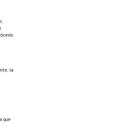
r,
n
iócesis
nte, la
ra que