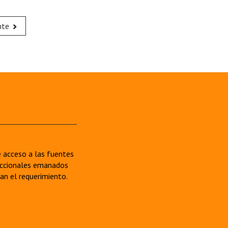
nte
re acceso a las fuentes
sdiccionales emanados
van el requerimiento.