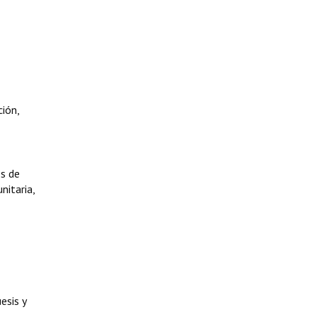
ión,
es de
nitaria,
esis y