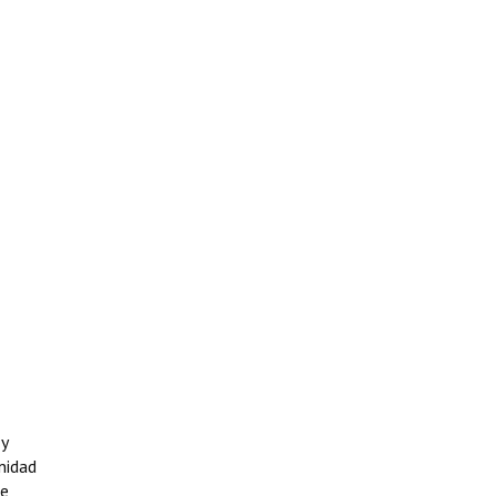
 y
nidad
de