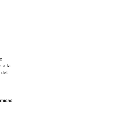
e
o a la
 del
imidad