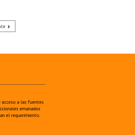
nte
re acceso a las fuentes
sdiccionales emanados
van el requerimiento.