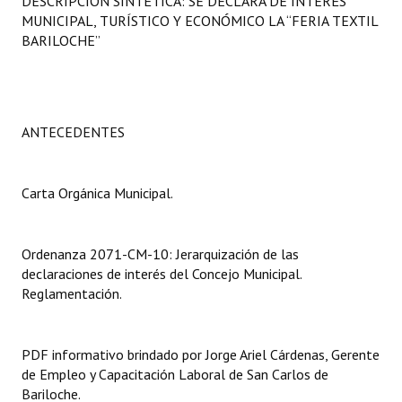
DESCRIPCIÓN SINTÉTICA: SE DECLARA DE INTERÉS
Programas
MUNICIPAL, TURÍSTICO Y ECONÓMICO LA “FERIA TEXTIL
BARILOCHE”
LEGISLACIÓN
Constitución Nacional
ANTECEDENTES
Constitución Provincial
Carta Orgánica 2007
Carta Orgánica Municipal.
Reglamento Interno
Digesto
Ordenanza 2071-CM-10: Jerarquización de las
declaraciones de interés del Concejo Municipal.
Organigrama
Reglamentación.
DOCUMENTOS
PDF informativo brindado por Jorge Ariel Cárdenas, Gerente
Informes de Gestión
de Empleo y Capacitación Laboral de San Carlos de
Bariloche.
Proyectos Presentados