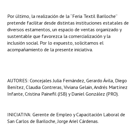
Huéspedes de Honor - Registro
Por último, la realización de la “Feria Textil Bariloche”
Antiguos Pobladores - Registro
pretende facilitar desde distintas instituciones estatales de
diversos estamentos, un espacio de ventas organizado y
Reconocimientos - Registro
sustentable que favorezca la comercialización y la
inclusión social. Por lo expuesto, solicitamos el
Bariloche, Municipio intercultural
acompañamiento de la presente iniciativa.
Entrega de distinciones
REFORMA DE LA CARTA ORGÁNICA
AUTORES: Concejales Julia Fernández, Gerardo Ávila, Diego
Benítez, Claudia Contreras, Viviana Gelain, Andrés Martínez
Infante, Cristina Painefil (JSB) y Daniel González (PRO).
INICIATIVA: Gerente de Empleo y Capacitación Laboral de
San Carlos de Bariloche, Jorge Ariel Cárdenas.