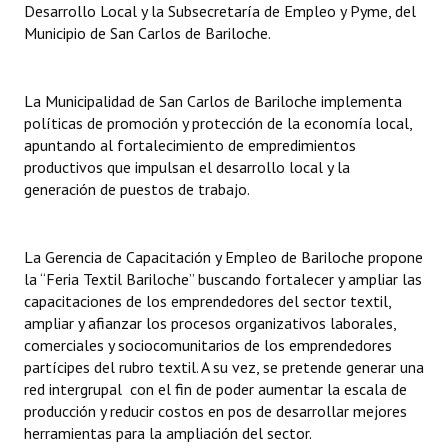
Desarrollo Local y la Subsecretaría de Empleo y Pyme, del
INSTITUCIONAL
Municipio de San Carlos de Bariloche.
Antiguos Pobladores
La Municipalidad de San Carlos de Bariloche implementa
Noticias Destacadas
políticas de promoción y protección de la economía local,
Registros y Distinciones
apuntando al fortalecimiento de empredimientos
productivos que impulsan el desarrollo local y la
Datos Históricos
generación de puestos de trabajo.
Premio al Mérito - Registro
La Gerencia de Capacitación y Empleo de Bariloche propone
Audiencias Públicas - Registro
la “Feria Textil Bariloche” buscando fortalecer y ampliar las
capacitaciones de los emprendedores del sector textil,
Mujeres que Dejaron Huellas - Registro
ampliar y afianzar los procesos organizativos laborales,
comerciales y sociocomunitarios de los emprendedores
Periodistas Decanos - Registro
partícipes del rubro textil. A su vez, se pretende generar una
Ciudadano Ilustre - Registro
red intergrupal con el fin de poder aumentar la escala de
producción y reducir costos en pos de desarrollar mejores
Banca del Vecino - Registro
herramientas para la ampliación del sector.