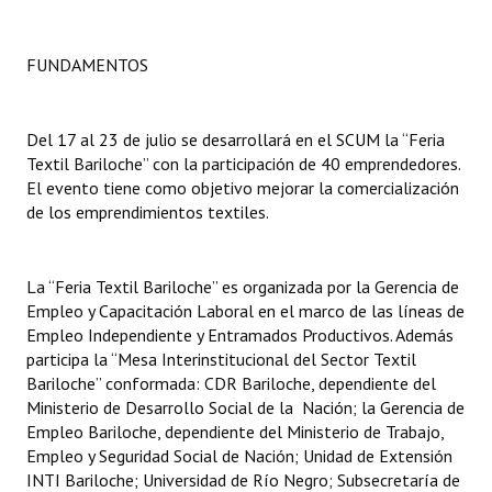
Dictámenes Asesoría Letrada
FUNDAMENTOS
Actas de Sesión
Informes de Unidad Coordinadora
Del 17 al 23 de julio se desarrollará en el SCUM la “Feria
Textil Bariloche” con la participación de 40 emprendedores.
Ejecución Presupuestaria
El evento tiene como objetivo mejorar la comercialización
de los emprendimientos textiles.
Actas de Audiencias Públicas
NORMATIVA
La “Feria Textil Bariloche” es organizada por la Gerencia de
Empleo y Capacitación Laboral en el marco de las líneas de
Comunicaciones
Empleo Independiente y Entramados Productivos. Además
participa la “Mesa Interinstitucional del Sector Textil
Declaraciones
Bariloche” conformada: CDR Bariloche, dependiente del
Ministerio de Desarrollo Social de la Nación; la Gerencia de
Resoluciones
Empleo Bariloche, dependiente del Ministerio de Trabajo,
Empleo y Seguridad Social de Nación; Unidad de Extensión
Resoluciones de Presidencia
INTI Bariloche; Universidad de Río Negro; Subsecretaría de