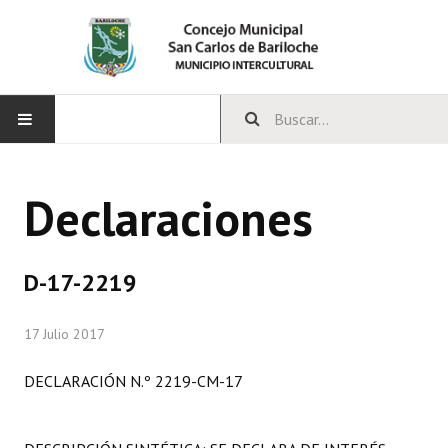
INICIO
Declaraciones
CONCEJO
Bloques Políticos
D-17-2219
Integrantes del Concejo
17 Julio 2017
Comisiones Permanentes
DECLARACIÓN N.º 2219-CM-17
Comisiones Especiales
Concejales Mandato Cumplido