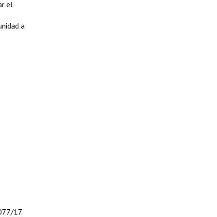
r el
unidad a
077/17.