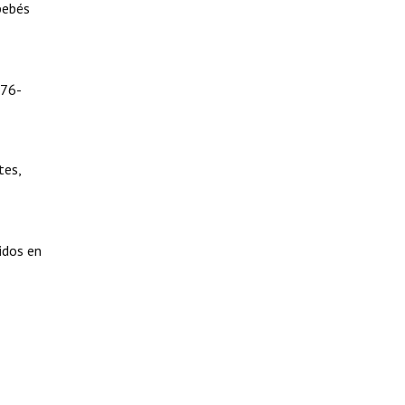
bebés
376-
tes,
idos en