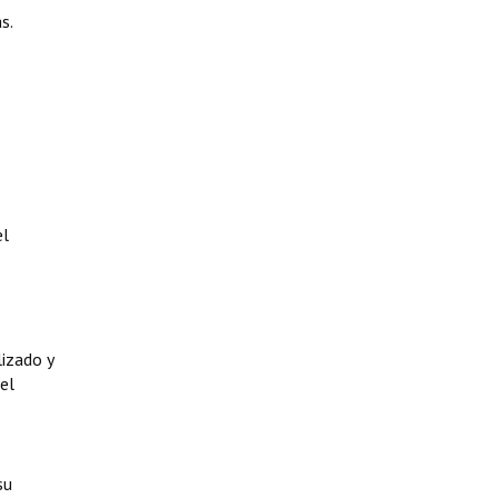
s.
el
lizado y
el
su