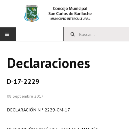
INICIO
Declaraciones
CONCEJO
Bloques Políticos
D-17-2229
Integrantes del Concejo
08 Septiembre 2017
Comisiones Permanentes
DECLARACIÓN N.º 2229-CM-17
Comisiones Especiales
Concejales Mandato Cumplido