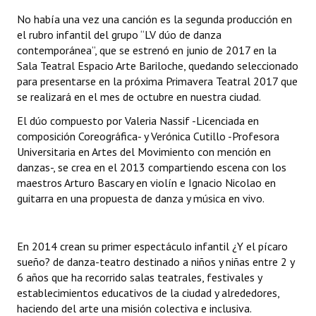
Huéspedes de Honor - Registro
No había una vez una canción es la segunda producción en
el rubro infantil del grupo “LV dúo de danza
Antiguos Pobladores - Registro
contemporánea”, que se estrenó en junio de 2017 en la
Sala Teatral Espacio Arte Bariloche, quedando seleccionado
Reconocimientos - Registro
para presentarse en la próxima Primavera Teatral 2017 que
se realizará en el mes de octubre en nuestra ciudad.
Bariloche, Municipio intercultural
El dúo compuesto por Valeria Nassif -Licenciada en
Entrega de distinciones
composición Coreográfica- y Verónica Cutillo -Profesora
Universitaria en Artes del Movimiento con mención en
REFORMA DE LA CARTA ORGÁNICA
danzas-, se crea en el 2013 compartiendo escena con los
maestros Arturo Bascary en violín e Ignacio Nicolao en
guitarra en una propuesta de danza y música en vivo.
En 2014 crean su primer espectáculo infantil ¿Y el pícaro
sueño? de danza-teatro destinado a niños y niñas entre 2 y
6 años que ha recorrido salas teatrales, festivales y
establecimientos educativos de la ciudad y alrededores,
haciendo del arte una misión colectiva e inclusiva.