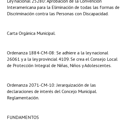
Ley nacional 25280: Aprobación de la Convención
INSTITUCIONAL
Interamericana para la Eliminación de todas las formas de
Discriminación contra las Personas con Discapacidad.
Antiguos Pobladores
Noticias Destacadas
Carta Orgánica Municipal.
Registros y Distinciones
Ordenanza 1884-CM-08: Se adhiere a la ley nacional
Datos Históricos
26061 y a la ley provincial 4109. Se crea el Consejo Local
Premio al Mérito - Registro
de Protección Integral de Niñas, Niños y Adolescentes.
Audiencias Públicas - Registro
Ordenanza 2071-CM-10: Jerarquización de las
Mujeres que Dejaron Huellas - Registro
declaraciones de interés del Concejo Municipal.
Reglamentación.
Periodistas Decanos - Registro
Ciudadano Ilustre - Registro
FUNDAMENTOS
Banca del Vecino - Registro