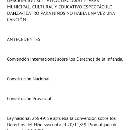
DESCRIPCIÓN SINTÉTICA: DECLARA INTERÉS
Programas
MUNICIPAL, CULTURAL Y EDUCATIVO ESPECTÁCULO
DANZA-TEATRO PARA NIÑOS NO HABÍA UNA VEZ UNA
LEGISLACIÓN
CANCIÓN
Constitución Nacional
ANTECEDENTES
Constitución Provincial
Carta Orgánica 2007
Convención Internacional sobre los Derechos de la Infancia.
Reglamento Interno
Constitución Nacional.
Digesto
Organigrama
Constitución Provincial.
DOCUMENTOS
Ley nacional 23849: Se aprueba la Convención sobre los
Informes de Gestión
Derechos del Niño suscripta el 20/11/89. Promulgada de
Proyectos Presentados