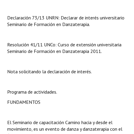
Huéspedes de Honor - Registro
Declaración 73/13 UNRN: Declarar de interés universitario
Antiguos Pobladores - Registro
Seminario de Formación en Danzaterapia.
Reconocimientos - Registro
Bariloche, Municipio intercultural
Resolución 41/11 UNCo: Curso de extensión universitaria
Seminario de Formación en Danzaterapia 2011.
Entrega de distinciones
REFORMA DE LA CARTA ORGÁNICA
Nota solicitando la declaración de interés.
Programa de actividades.
FUNDAMENTOS
El Seminario de capacitación Camino hacia y desde el
movimiento, es un evento de danza y danzaterapia con el