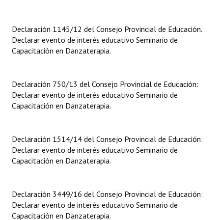
INSTITUCIONAL
Declaración 1145/12 del Consejo Provincial de Educación.
Antiguos Pobladores
Declarar evento de interés educativo Seminario de
Noticias Destacadas
Capacitación en Danzaterapia.
Registros y Distinciones
Declaración 750/13 del Consejo Provincial de Educación:
Datos Históricos
Declarar evento de interés educativo Seminario de
Capacitación en Danzaterapia.
Premio al Mérito - Registro
Audiencias Públicas - Registro
Declaración 1514/14 del Consejo Provincial de Educación:
Declarar evento de interés educativo Seminario de
Mujeres que Dejaron Huellas - Registro
Capacitación en Danzaterapia.
Periodistas Decanos - Registro
Ciudadano Ilustre - Registro
Declaración 3449/16 del Consejo Provincial de Educación:
Declarar evento de interés educativo Seminario de
Banca del Vecino - Registro
Capacitación en Danzaterapia.