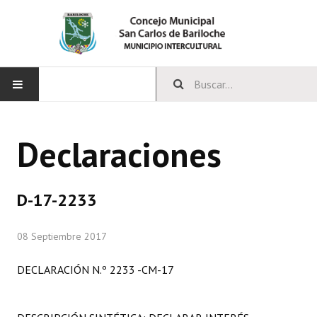
INICIO
Declaraciones
CONCEJO
Bloques Políticos
D-17-2233
Integrantes del Concejo
08 Septiembre 2017
Comisiones Permanentes
DECLARACIÓN N.º 2233 -CM-17
Comisiones Especiales
Concejales Mandato Cumplido