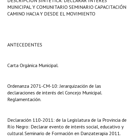
DESCRIPCIÓN SINTÉTICA: DECLARAR INTERÉS
Programas
MUNICIPAL Y COMUNITARIO SEMINARIO CAPACITACIÓN
CAMINO HACIA Y DESDE EL MOVIMIENTO
LEGISLACIÓN
Constitución Nacional
ANTECEDENTES
Constitución Provincial
Carta Orgánica 2007
Carta Orgánica Municipal.
Reglamento Interno
Digesto
Ordenanza 2071-CM-10: Jerarquización de las
declaraciones de interés del Concejo Municipal.
Organigrama
Reglamentación.
DOCUMENTOS
Declaración 110-2011: de la Legislatura de la Provincia de
Informes de Gestión
Río Negro: Declarar evento de interés social, educativo y
cultural Seminario de Formación en Danzaterapia 2011.
Proyectos Presentados