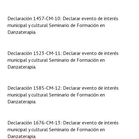
Dictámenes Asesoría Letrada
Declaración 1457-CM-10: Declarar evento de interés
municipal y cultural Seminario de Formación en
Actas de Sesión
Danzaterapia.
Informes de Unidad Coordinadora
Ejecución Presupuestaria
Declaración 1523-CM-11: Declarar evento de interés
municipal y cultural Seminario de Formación en
Actas de Audiencias Públicas
Danzaterapia.
NORMATIVA
Declaración 1585-CM-12: Declarar evento de interés
Comunicaciones
municipal y cultural Seminario de Formación en
Danzaterapia.
Declaraciones
Resoluciones
Declaración 1676-CM-13: Declarar evento de interés
municipal y cultural Seminario de Formación en
Resoluciones de Presidencia
Danzaterapia.