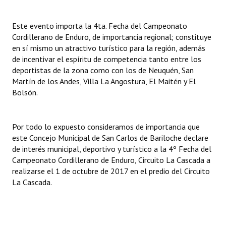
INSTITUCIONAL
Este evento importa la 4ta. Fecha del Campeonato
Antiguos Pobladores
Cordillerano de Enduro, de importancia regional; constituye
en sí mismo un atractivo turístico para la región, además
Noticias Destacadas
de incentivar el espíritu de competencia tanto entre los
deportistas de la zona como con los de Neuquén, San
Registros y Distinciones
Martín de los Andes, Villa La Angostura, El Maitén y El
Bolsón.
Datos Históricos
Premio al Mérito - Registro
Por todo lo expuesto consideramos de importancia que
Audiencias Públicas - Registro
este Concejo Municipal de San Carlos de Bariloche declare
de interés municipal, deportivo y turístico a la 4º Fecha del
Mujeres que Dejaron Huellas - Registro
Campeonato Cordillerano de Enduro, Circuito La Cascada a
realizarse el 1 de octubre de 2017 en el predio del Circuito
Periodistas Decanos - Registro
La Cascada.
Ciudadano Ilustre - Registro
Banca del Vecino - Registro