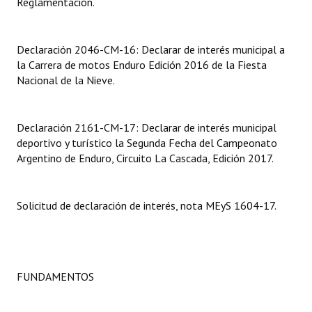
Reglamentación.
Dictámenes Asesoría Letrada
Declaración 2046-CM-16: Declarar de interés municipal a
Actas de Sesión
la Carrera de motos Enduro Edición 2016 de la Fiesta
Nacional de la Nieve.
Informes de Unidad Coordinadora
Ejecución Presupuestaria
Declaración 2161-CM-17: Declarar de interés municipal
deportivo y turístico la Segunda Fecha del Campeonato
Actas de Audiencias Públicas
Argentino de Enduro, Circuito La Cascada, Edición 2017.
NORMATIVA
Solicitud de declaración de interés, nota MEyS 1604-17.
Comunicaciones
Declaraciones
Resoluciones
FUNDAMENTOS
Resoluciones de Presidencia