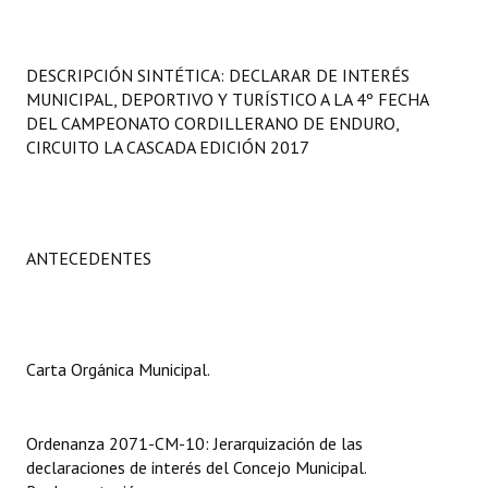
Programas
LEGISLACIÓN
DESCRIPCIÓN SINTÉTICA: DECLARAR DE INTERÉS
MUNICIPAL, DEPORTIVO Y TURÍSTICO A LA 4º FECHA
Constitución Nacional
DEL CAMPEONATO CORDILLERANO DE ENDURO,
CIRCUITO LA CASCADA EDICIÓN 2017
Constitución Provincial
Carta Orgánica 2007
Reglamento Interno
ANTECEDENTES
Digesto
Organigrama
Carta Orgánica Municipal.
DOCUMENTOS
Ordenanza 2071-CM-10: Jerarquización de las
Informes de Gestión
declaraciones de interés del Concejo Municipal.
Proyectos Presentados