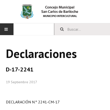
INICIO
Declaraciones
CONCEJO
Bloques Políticos
D-17-2241
Integrantes del Concejo
19 Septiembre 2017
Comisiones Permanentes
Comisiones Especiales
DECLARACIÓN N.º 2241-CM-17
Concejales Mandato Cumplido