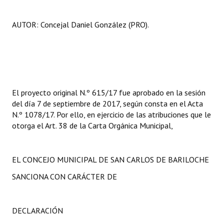
Huéspedes de Honor - Registro
AUTOR: Concejal Daniel González (PRO).
Antiguos Pobladores - Registro
Reconocimientos - Registro
Bariloche, Municipio intercultural
Entrega de distinciones
El proyecto original N.º 615/17 fue aprobado en la sesión
del día 7 de septiembre de 2017, según consta en el Acta
REFORMA DE LA CARTA ORGÁNICA
N.º 1078/17. Por ello, en ejercicio de las atribuciones que le
otorga el Art. 38 de la Carta Orgánica Municipal,
EL CONCEJO MUNICIPAL DE SAN CARLOS DE BARILOCHE
SANCIONA CON CARÁCTER DE
DECLARACIÓN