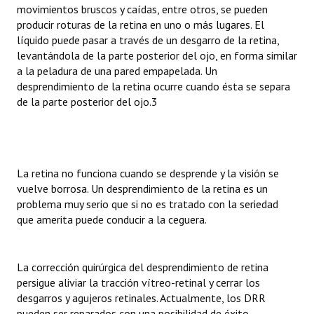
movimientos bruscos y caídas, entre otros, se pueden
INSTITUCIONAL
producir roturas de la retina en uno o más lugares. El
líquido puede pasar a través de un desgarro de la retina,
Antiguos Pobladores
levantándola de la parte posterior del ojo, en forma similar
a la peladura de una pared empapelada. Un
Noticias Destacadas
desprendimiento de la retina ocurre cuando ésta se separa
Registros y Distinciones
de la parte posterior del ojo.3
Datos Históricos
Premio al Mérito - Registro
La retina no funciona cuando se desprende y la visión se
Audiencias Públicas - Registro
vuelve borrosa. Un desprendimiento de la retina es un
problema muy serio que si no es tratado con la seriedad
Mujeres que Dejaron Huellas - Registro
que amerita puede conducir a la ceguera.
Periodistas Decanos - Registro
La corrección quirúrgica del desprendimiento de retina
Ciudadano Ilustre - Registro
persigue aliviar la tracción vítreo-retinal y cerrar los
desgarros y agujeros retinales. Actualmente, los DRR
Banca del Vecino - Registro
pueden ser reparados con una posibilidad de éxito