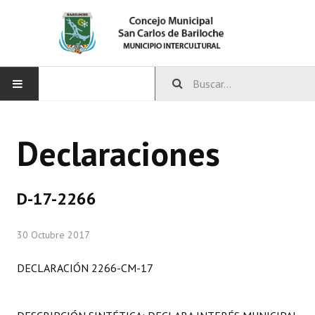
INICIO
Declaraciones
CONCEJO
Bloques Políticos
D-17-2266
Integrantes del Concejo
30 Octubre 2017
Comisiones Permanentes
DECLARACIÓN 2266-CM-17
Comisiones Especiales
Concejales Mandato Cumplido