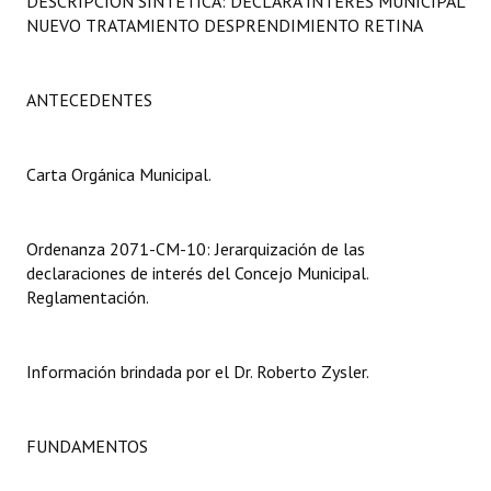
DESCRIPCIÓN SINTÉTICA: DECLARA INTERÉS MUNICIPAL
Programas
NUEVO TRATAMIENTO DESPRENDIMIENTO RETINA
LEGISLACIÓN
ANTECEDENTES
Constitución Nacional
Constitución Provincial
Carta Orgánica Municipal.
Carta Orgánica 2007
Ordenanza 2071-CM-10: Jerarquización de las
Reglamento Interno
declaraciones de interés del Concejo Municipal.
Reglamentación.
Digesto
Organigrama
Información brindada por el Dr. Roberto Zysler.
DOCUMENTOS
FUNDAMENTOS
Informes de Gestión
Proyectos Presentados