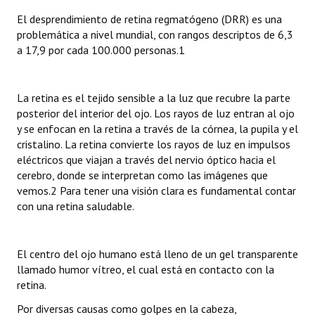
El desprendimiento de retina regmatógeno (DRR) es una
Dictámenes Asesoría Letrada
problemática a nivel mundial, con rangos descriptos de 6,3
a 17,9 por cada 100.000 personas.1
Actas de Sesión
Informes de Unidad Coordinadora
La retina es el tejido sensible a la luz que recubre la parte
posterior del interior del ojo. Los rayos de luz entran al ojo
Ejecución Presupuestaria
y se enfocan en la retina a través de la córnea, la pupila y el
cristalino. La retina convierte los rayos de luz en impulsos
Actas de Audiencias Públicas
eléctricos que viajan a través del nervio óptico hacia el
cerebro, donde se interpretan como las imágenes que
NORMATIVA
vemos.2 Para tener una visión clara es fundamental contar
con una retina saludable.
Comunicaciones
Declaraciones
El centro del ojo humano está lleno de un gel transparente
Resoluciones
llamado humor vítreo, el cual está en contacto con la
retina.
Resoluciones de Presidencia
Por diversas causas como golpes en la cabeza,