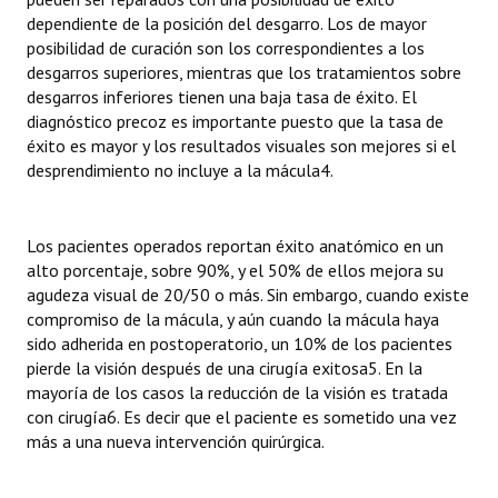
dependiente de la posición del desgarro. Los de mayor
Huéspedes de Honor - Registro
posibilidad de curación son los correspondientes a los
Antiguos Pobladores - Registro
desgarros superiores, mientras que los tratamientos sobre
desgarros inferiores tienen una baja tasa de éxito. El
Reconocimientos - Registro
diagnóstico precoz es importante puesto que la tasa de
éxito es mayor y los resultados visuales son mejores si el
Bariloche, Municipio intercultural
desprendimiento no incluye a la mácula4.
Entrega de distinciones
Los pacientes operados reportan éxito anatómico en un
REFORMA DE LA CARTA ORGÁNICA
alto porcentaje, sobre 90%, y el 50% de ellos mejora su
agudeza visual de 20/50 o más. Sin embargo, cuando existe
compromiso de la mácula, y aún cuando la mácula haya
sido adherida en postoperatorio, un 10% de los pacientes
pierde la visión después de una cirugía exitosa5. En la
mayoría de los casos la reducción de la visión es tratada
con cirugía6. Es decir que el paciente es sometido una vez
más a una nueva intervención quirúrgica.