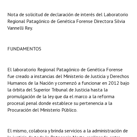
Dictámenes Asesoría Letrada
Nota de solicitud de declaración de interés del Laboratorio
Regional Patagónico de Genética Forense Directora Silvia
Actas de Sesión
Vannelli Rey.
Informes de Unidad Coordinadora
FUNDAMENTOS
Ejecución Presupuestaria
Actas de Audiencias Públicas
El laboratorio Regional Patagónico de Genética Forense
fue creado a instancias del Ministerio de Justicia y Derechos
NORMATIVA
Humanos de la Nación y comenzó a funcionar en 2012 bajo
la órbita del Superior Tribunal de Justicia hasta la
Comunicaciones
promulgación de la ley que da el marco a la reforma
Declaraciones
procesal penal donde establece su pertenencia a la
Procuración del Ministerio Público.
Resoluciones
Resoluciones de Presidencia
El mismo, colabora y brinda servicios a la administración de