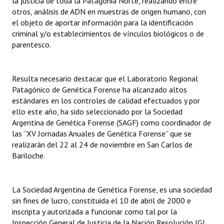
la justicia de toda la Patagonia Norte, realizando entre
INSTITUCIONAL
otros, análisis de ADN en muestras de origen humano, con
el objeto de aportar información para la identificación
Antiguos Pobladores
criminal y/o establecimientos de vínculos biológicos o de
parentesco.
Noticias Destacadas
Registros y Distinciones
Resulta necesario destacar que el Laboratorio Regional
Patagónico de Genética Forense ha alcanzado altos
Datos Históricos
estándares en los controles de calidad efectuados y por
ello este año, ha sido seleccionado por la Sociedad
Premio al Mérito - Registro
Argentina de Genética Forense (SAGF) como coordinador de
Audiencias Públicas - Registro
las “XV Jornadas Anuales de Genética Forense” que se
realizarán del 22 al 24 de noviembre en San Carlos de
Mujeres que Dejaron Huellas - Registro
Bariloche.
Periodistas Decanos - Registro
La Sociedad Argentina de Genética Forense, es una sociedad
Ciudadano Ilustre - Registro
sin fines de lucro, constituida el 10 de abril de 2000 e
inscripta y autorizada a funcionar como tal por la
Banca del Vecino - Registro
Inspección General de Justicia de la Nación Resolución IGJ