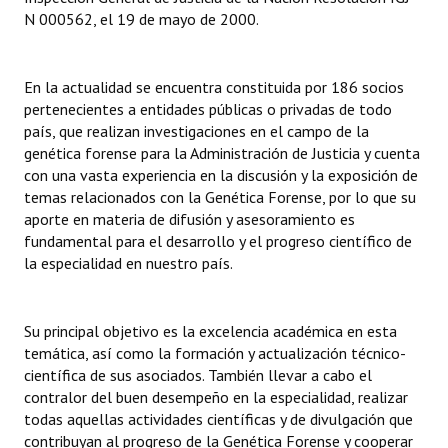
N 000562, el 19 de mayo de 2000.
Huéspedes de Honor - Registro
Antiguos Pobladores - Registro
En la actualidad se encuentra constituida por 186 socios
Reconocimientos - Registro
pertenecientes a entidades públicas o privadas de todo
país, que realizan investigaciones en el campo de la
Bariloche, Municipio intercultural
genética forense para la Administración de Justicia y cuenta
con una vasta experiencia en la discusión y la exposición de
Entrega de distinciones
temas relacionados con la Genética Forense, por lo que su
aporte en materia de difusión y asesoramiento es
REFORMA DE LA CARTA ORGÁNICA
fundamental para el desarrollo y el progreso científico de
la especialidad en nuestro país.
Su principal objetivo es la excelencia académica en esta
temática, así como la formación y actualización técnico-
científica de sus asociados. También llevar a cabo el
contralor del buen desempeño en la especialidad, realizar
todas aquellas actividades científicas y de divulgación que
contribuyan al progreso de la Genética Forense y cooperar