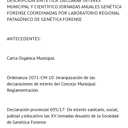
DESCRIPCIÓN SINTÉTICA: DECLARAR INTERÉS
Programas
MUNICIPAL Y CIENTÍFICO JORNADAS ANUALES GENÉTICA
FORENSE COORDINADAS POR LABORATORIO REGIONAL
LEGISLACIÓN
PATAGÓNICO DE GENÉTICA FORENSE
Constitución Nacional
ANTECEDENTES:
Constitución Provincial
Carta Orgánica 2007
Carta Orgánica Municipal.
Reglamento Interno
Ordenanza 2071-CM-10: Jerarquización de las
Digesto
declaraciones de interés del Concejo Municipal.
Reglamentación.
Organigrama
DOCUMENTOS
Declaración provincial 695/17: De interés sanitario, social,
judicial y educativo las XV Jornadas Anuales de la Sociedad
Informes de Gestión
de Genética Forense.
Proyectos Presentados