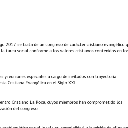
go 2017, se trata de un congreso de carácter cristiano evangélico 
en la tarea social conforme a los valores cristianos contenidos en lo
s y reuniones especiales a cargo de invitados con trayectoria
esia Cristiana Evangélica en el Siglo XXI.
 Centro Cristiano La Roca, cuyos miembros han comprometido los
ización del congreso.
problemática social local y su complejidad, y la misión de ellos no