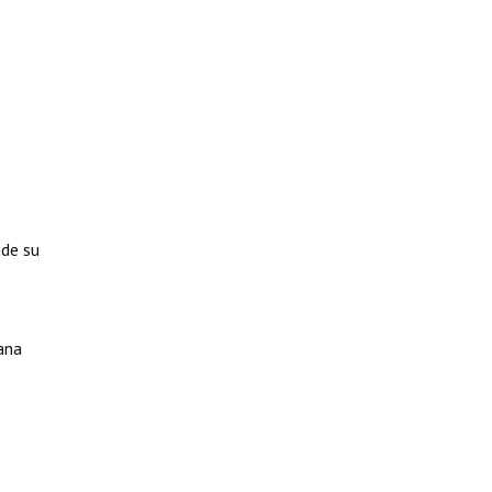
nde su
ana