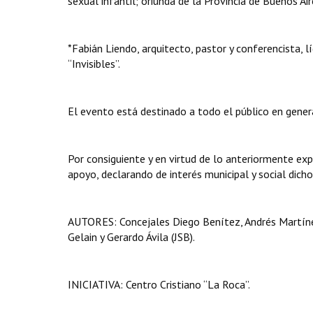
sexual infantil; oriunda de la Provincia de Buenos Air
*Fabián Liendo, arquitecto, pastor y conferencista, l
“Invisibles”.
El evento está destinado a todo el público en general
Por consiguiente y en virtud de lo anteriormente e
apoyo, declarando de interés municipal y social dich
AUTORES: Concejales Diego Benítez, Andrés Martínez I
Gelain y Gerardo Ávila (JSB).
INICIATIVA: Centro Cristiano “La Roca”.