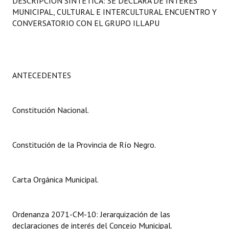
DESCRIPCIÓN SINTÉTICA: SE DECLARA DE INTERÉS
Programas
MUNICIPAL, CULTURAL E INTERCULTURAL ENCUENTRO Y
CONVERSATORIO CON EL GRUPO ILLAPU
LEGISLACIÓN
Constitución Nacional
ANTECEDENTES
Constitución Provincial
Carta Orgánica 2007
Constitución Nacional.
Reglamento Interno
Digesto
Constitución de la Provincia de Río Negro.
Organigrama
Carta Orgánica Municipal.
DOCUMENTOS
Informes de Gestión
Ordenanza 2071-CM-10: Jerarquización de las
declaraciones de interés del Concejo Municipal.
Proyectos Presentados