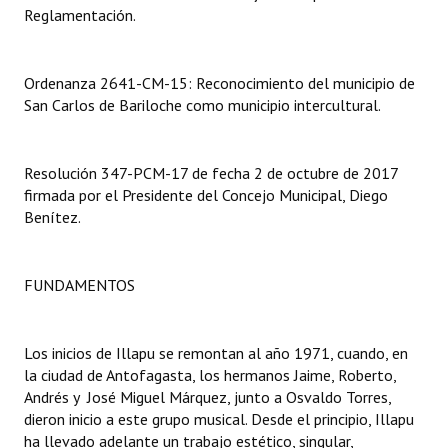
Reglamentación.
Dictámenes Asesoría Letrada
Actas de Sesión
Ordenanza 2641-CM-15: Reconocimiento del municipio de
San Carlos de Bariloche como municipio intercultural.
Informes de Unidad Coordinadora
Ejecución Presupuestaria
Resolución 347-PCM-17 de fecha 2 de octubre de 2017
firmada por el Presidente del Concejo Municipal, Diego
Actas de Audiencias Públicas
Benítez.
NORMATIVA
FUNDAMENTOS
Comunicaciones
Declaraciones
Los inicios de Illapu se remontan al año 1971, cuando, en
la ciudad de Antofagasta, los hermanos Jaime, Roberto,
Resoluciones
Andrés y José Miguel Márquez, junto a Osvaldo Torres,
Resoluciones de Presidencia
dieron inicio a este grupo musical. Desde el principio, Illapu
ha llevado adelante un trabajo estético, singular,