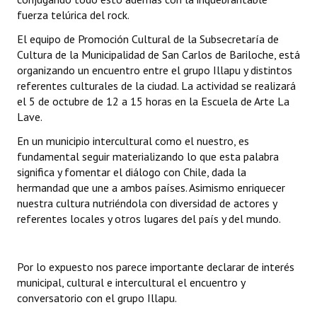
fuerza telúrica del rock.
Huéspedes de Honor - Registro
El equipo de Promoción Cultural de la Subsecretaría de
Antiguos Pobladores - Registro
Cultura de la Municipalidad de San Carlos de Bariloche, está
organizando un encuentro entre el grupo Illapu y distintos
Reconocimientos - Registro
referentes culturales de la ciudad. La actividad se realizará
el 5 de octubre de 12 a 15 horas en la Escuela de Arte La
Bariloche, Municipio intercultural
Lave.
Entrega de distinciones
En un municipio intercultural como el nuestro, es
fundamental seguir materializando lo que esta palabra
REFORMA DE LA CARTA ORGÁNICA
significa y fomentar el diálogo con Chile, dada la
hermandad que une a ambos países. Asimismo enriquecer
nuestra cultura nutriéndola con diversidad de actores y
referentes locales y otros lugares del país y del mundo.
Por lo expuesto nos parece importante declarar de interés
municipal, cultural e intercultural el encuentro y
conversatorio con el grupo Illapu.