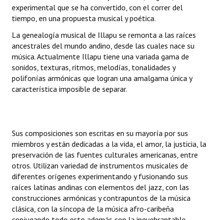
INSTITUCIONAL
experimental que se ha convertido, con el correr del
tiempo, en una propuesta musical y poética.
Antiguos Pobladores
La genealogía musical de Illapu se remonta a las raíces
ancestrales del mundo andino, desde las cuales nace su
Noticias Destacadas
música. Actualmente Illapu tiene una variada gama de
sonidos, texturas, ritmos, melodías, tonalidades y
Registros y Distinciones
polifonías armónicas que logran una amalgama única y
característica imposible de separar.
Datos Históricos
Premio al Mérito - Registro
Audiencias Públicas - Registro
Sus composiciones son escritas en su mayoría por sus
miembros y están dedicadas a la vida, el amor, la justicia, la
Mujeres que Dejaron Huellas - Registro
preservación de las fuentes culturales americanas, entre
otros. Utilizan variedad de instrumentos musicales de
Periodistas Decanos - Registro
diferentes orígenes experimentando y fusionando sus
raíces latinas andinas con elementos del jazz, con las
Ciudadano Ilustre - Registro
construcciones armónicas y contrapuntos de la música
clásica, con la síncopa de la música afro-caribeña
Banca del Vecino - Registro
conjugando todo esto además con la inquebrantable