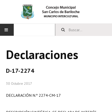
INICIO
Declaraciones
CONCEJO
Bloques Políticos
D-17-2274
Integrantes del Concejo
30 Octubre 2017
Comisiones Permanentes
DECLARACIÓN N.º 2274-CM-17
Comisiones Especiales
Concejales Mandato Cumplido