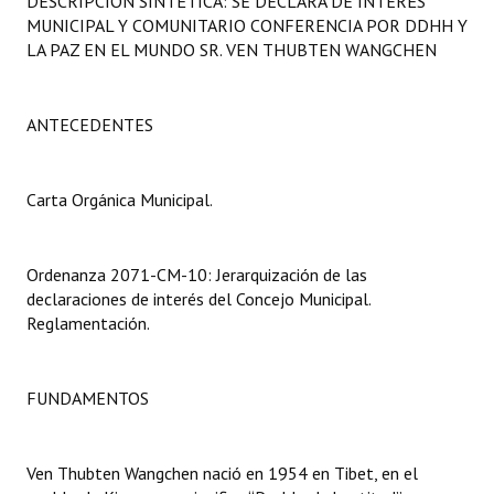
DESCRIPCIÓN SINTÉTICA: SE DECLARA DE INTERÉS
Programas
MUNICIPAL Y COMUNITARIO CONFERENCIA POR DDHH Y
LA PAZ EN EL MUNDO SR. VEN THUBTEN WANGCHEN
LEGISLACIÓN
Constitución Nacional
ANTECEDENTES
Constitución Provincial
Carta Orgánica Municipal.
Carta Orgánica 2007
Reglamento Interno
Ordenanza 2071-CM-10: Jerarquización de las
declaraciones de interés del Concejo Municipal.
Digesto
Reglamentación.
Organigrama
FUNDAMENTOS
DOCUMENTOS
Informes de Gestión
Ven Thubten Wangchen nació en 1954 en Tibet, en el
Proyectos Presentados