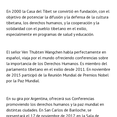
Huéspedes de Honor - Registro
En 2000 la Casa del Tibet se convirtió en fundación, con el
Antiguos Pobladores - Registro
objetivo de potenciar la difusión y la defensa de la cultura
tibetana, los derechos humanos, y la cooperación y la
Reconocimientos - Registro
solidaridad con el pueblo tibetano en el exilio,
especialmente en programas de salud y educación.
Bariloche, Municipio intercultural
Entrega de distinciones
El señor Ven Thubten Wangchen habla perfectamente en
español, viaja por el mundo ofreciendo conferencias sobre
REFORMA DE LA CARTA ORGÁNICA
la importancia de los Derechos Humanos. Es miembro del
parlamento tibetano en el exilio desde 2011. En noviembre
de 2015 participó de la Reunión Mundial de Premios Nobel
por la Paz Mundial.
En su gira por Argentina, ofrecerá sus Conferencias
promoviendo los derechos humanos y la paz mundial en
distintas ciudades. En San Carlos de Bariloche, se
presentará el 17 de noviembre de 2017, en la Sala de