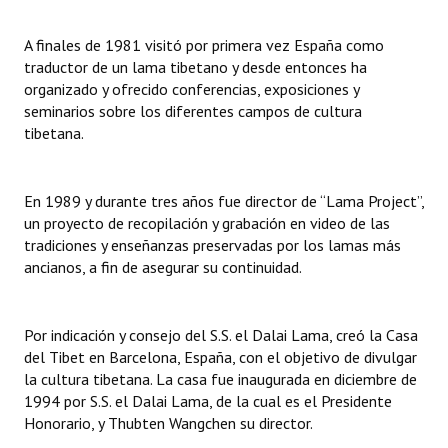
INSTITUCIONAL
A finales de 1981 visitó por primera vez España como
Antiguos Pobladores
traductor de un lama tibetano y desde entonces ha
organizado y ofrecido conferencias, exposiciones y
Noticias Destacadas
seminarios sobre los diferentes campos de cultura
tibetana.
Registros y Distinciones
Datos Históricos
En 1989 y durante tres años fue director de “Lama Project”,
un proyecto de recopilación y grabación en video de las
Premio al Mérito - Registro
tradiciones y enseñanzas preservadas por los lamas más
Audiencias Públicas - Registro
ancianos, a fin de asegurar su continuidad.
Mujeres que Dejaron Huellas - Registro
Por indicación y consejo del S.S. el Dalai Lama, creó la Casa
Periodistas Decanos - Registro
del Tibet en Barcelona, España, con el objetivo de divulgar
la cultura tibetana. La casa fue inaugurada en diciembre de
Ciudadano Ilustre - Registro
1994 por S.S. el Dalai Lama, de la cual es el Presidente
Honorario, y Thubten Wangchen su director.
Banca del Vecino - Registro