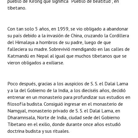
pueblo de Kirong que significa “Pueblo de beatitud”, en
tibetano.
Dictámenes Asesoría Letrada
Actas de Sesión
Con tan solo 5 años, en 1959, se vio obligado a abandonar
su país debido a la invasión de China, cruzando la Cordillera
Informes de Unidad Coordinadora
del Himalaya a hombros de su padre, luego de que
falleciera su madre. Sobrevivió mendigando en las calles de
Ejecución Presupuestaria
Katmandú en Nepal al igual que muchos tibetanos que se
vieron obligados a exiliarse.
Actas de Audiencias Públicas
NORMATIVA
Poco después, gracias a los auspicios de S. S. el Dalai Lama
y a la del Gobierno de la India, a los dieciséis años, decidió
Comunicaciones
entrenar en un monasterio para profundizar sus estudios en
Declaraciones
filosofía budista. Consiguió ingresar en el monasterio de
Namgyal, monasterio privado de S. S. el Dalai Lama, en
Resoluciones
Dharamnsala, Norte de India, ciudad sede del Gobierno
Tibetano en el exilio, donde durante once años estudió
Resoluciones de Presidencia
doctrina budista y sus rituales.