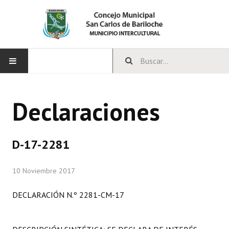
INICIO
Declaraciones
CONCEJO
Bloques Políticos
D-17-2281
Integrantes del Concejo
10 Noviembre 2017
Comisiones Permanentes
DECLARACIÓN N.º 2281-CM-17
Comisiones Especiales
Concejales Mandato Cumplido