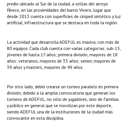
predio ubicado al Sur de la ciudad, a orillas del arroyo
INSTITUCIONAL
Ñireco, en las proximidades del barrio Vivero, lugar que
desde 2013 cuenta con superficies de césped sintético y luz
Antiguos Pobladores
artificial, infraestructura que se destaca en toda la región.
Noticias Destacadas
Registros y Distinciones
La actividad que desarrolla ADEFUL es masiva, con más de
80 equipos. Cada club cuenta con varias categorías: sub-15,
Datos Históricos
jóvenes de hasta 17 años; primera división, mayores de 18
años; veteranos, mayores de 33 años; senior, mayores de
Premio al Mérito - Registro
39 años y masters, mayores de 49 años.
Audiencias Públicas - Registro
Por otro lado, debió crearse un torneo paralelo en primera
Mujeres que Dejaron Huellas - Registro
división, debido a la amplia convocatoria que generan los
Periodistas Decanos - Registro
torneos de ADEFUL, no sólo de jugadores, sino de familias
y público en general que se movilizan por este deporte,
Ciudadano Ilustre - Registro
siendo ADEFUL una de la instituciones de la ciudad más
convocante en esta disciplina.
Banca del Vecino - Registro