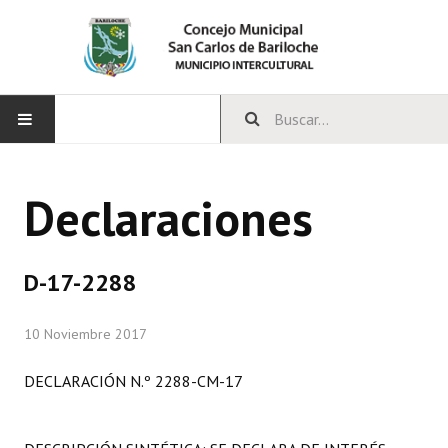
INICIO
Declaraciones
CONCEJO
Bloques Políticos
D-17-2288
Integrantes del Concejo
10 Noviembre 2017
Comisiones Permanentes
DECLARACIÓN N.º 2288-CM-17
Comisiones Especiales
Concejales Mandato Cumplido