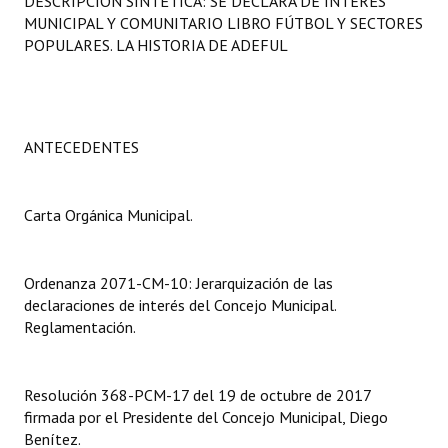
DESCRIPCIÓN SINTÉTICA: SE DECLARA DE INTERÉS
Programas
MUNICIPAL Y COMUNITARIO LIBRO FÚTBOL Y SECTORES
POPULARES. LA HISTORIA DE ADEFUL
LEGISLACIÓN
Constitución Nacional
ANTECEDENTES
Constitución Provincial
Carta Orgánica 2007
Carta Orgánica Municipal.
Reglamento Interno
Digesto
Ordenanza 2071-CM-10: Jerarquización de las
declaraciones de interés del Concejo Municipal.
Organigrama
Reglamentación.
DOCUMENTOS
Resolución 368-PCM-17 del 19 de octubre de 2017
Informes de Gestión
firmada por el Presidente del Concejo Municipal, Diego
Benítez.
Proyectos Presentados