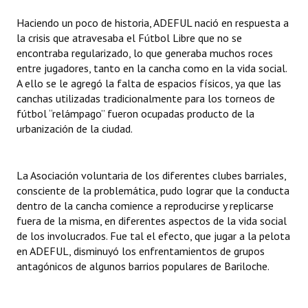
Huéspedes de Honor - Registro
Haciendo un poco de historia, ADEFUL nació en respuesta a
la crisis que atravesaba el Fútbol Libre que no se
Antiguos Pobladores - Registro
encontraba regularizado, lo que generaba muchos roces
entre jugadores, tanto en la cancha como en la vida social.
Reconocimientos - Registro
A ello se le agregó la falta de espacios físicos, ya que las
canchas utilizadas tradicionalmente para los torneos de
Bariloche, Municipio intercultural
fútbol “relámpago” fueron ocupadas producto de la
Entrega de distinciones
urbanización de la ciudad.
REFORMA DE LA CARTA ORGÁNICA
La Asociación voluntaria de los diferentes clubes barriales,
consciente de la problemática, pudo lograr que la conducta
dentro de la cancha comience a reproducirse y replicarse
fuera de la misma, en diferentes aspectos de la vida social
de los involucrados. Fue tal el efecto, que jugar a la pelota
en ADEFUL, disminuyó los enfrentamientos de grupos
antagónicos de algunos barrios populares de Bariloche.