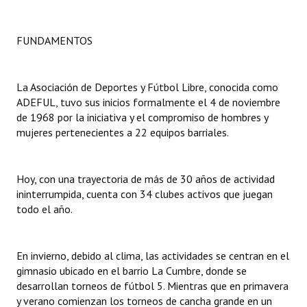
Dictámenes Asesoría Letrada
FUNDAMENTOS
Actas de Sesión
Informes de Unidad Coordinadora
La Asociación de Deportes y Fútbol Libre, conocida como
ADEFUL, tuvo sus inicios formalmente el 4 de noviembre
Ejecución Presupuestaria
de 1968 por la iniciativa y el compromiso de hombres y
mujeres pertenecientes a 22 equipos barriales.
Actas de Audiencias Públicas
NORMATIVA
Hoy, con una trayectoria de más de 30 años de actividad
ininterrumpida, cuenta con 34 clubes activos que juegan
Comunicaciones
todo el año.
Declaraciones
En invierno, debido al clima, las actividades se centran en el
Resoluciones
gimnasio ubicado en el barrio La Cumbre, donde se
desarrollan torneos de fútbol 5. Mientras que en primavera
Resoluciones de Presidencia
y verano comienzan los torneos de cancha grande en un