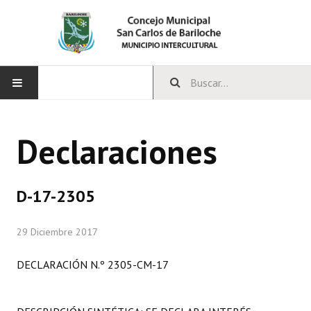
INICIO
Declaraciones
CONCEJO
Bloques Políticos
D-17-2305
Integrantes del Concejo
29 Diciembre 2017
Comisiones Permanentes
DECLARACIÓN N.º 2305-CM-17
Comisiones Especiales
Concejales Mandato Cumplido