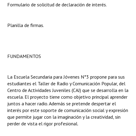
Formulario de solicitud de declaración de interés.
Dictámenes Asesoría Letrada
Actas de Sesión
Planilla de firmas.
Informes de Unidad Coordinadora
Ejecución Presupuestaria
FUNDAMENTOS
Actas de Audiencias Públicas
NORMATIVA
La Escuela Secundaria para Jóvenes N°3 propone para sus
estudiantes el Taller de Radio y Comunicación Popular, del
Comunicaciones
Centro de Actividades Juveniles (CAJ) que se desarrolla en la
escuela. El proyecto tiene como objetivo principal aprender
Declaraciones
juntos a hacer radio. Además se pretende despertar el
interés por este soporte de comunicación social y expresión
Resoluciones
que permite jugar con la imaginación y la creatividad, sin
perder de vista el rigor profesional.
Resoluciones de Presidencia