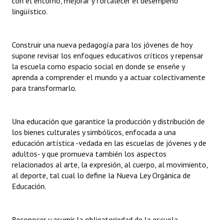
con el entorno, mejorar y fortalecer el desempeño
Huéspedes de Honor - Registro
lingüístico.
Antiguos Pobladores - Registro
Construir una nueva pedagogía para los jóvenes de hoy
Reconocimientos - Registro
supone revisar los enfoques educativos críticos y repensar
la escuela como espacio social en donde se enseñe y
Bariloche, Municipio intercultural
aprenda a comprender el mundo y a actuar colectivamente
para transformarlo.
Entrega de distinciones
REFORMA DE LA CARTA ORGÁNICA
Una educación que garantice la producción y distribución de
los bienes culturales y simbólicos, enfocada a una
educación artística -vedada en las escuelas de jóvenes y de
adultos- y que promueva también los aspectos
relacionados al arte, la expresión, al cuerpo, al movimiento,
al deporte, tal cual lo define la Nueva Ley Orgánica de
Educación.
Reconocer y asumir la obligatoriedad de la escuela