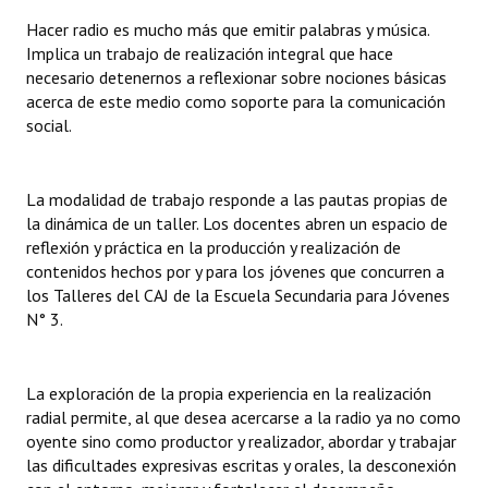
INSTITUCIONAL
Hacer radio es mucho más que emitir palabras y música.
Implica un trabajo de realización integral que hace
Antiguos Pobladores
necesario detenernos a reflexionar sobre nociones básicas
acerca de este medio como soporte para la comunicación
Noticias Destacadas
social.
Registros y Distinciones
La modalidad de trabajo responde a las pautas propias de
Datos Históricos
la dinámica de un taller. Los docentes abren un espacio de
Premio al Mérito - Registro
reflexión y práctica en la producción y realización de
contenidos hechos por y para los jóvenes que concurren a
Audiencias Públicas - Registro
los Talleres del CAJ de la Escuela Secundaria para Jóvenes
N° 3.
Mujeres que Dejaron Huellas - Registro
Periodistas Decanos - Registro
La exploración de la propia experiencia en la realización
radial permite, al que desea acercarse a la radio ya no como
Ciudadano Ilustre - Registro
oyente sino como productor y realizador, abordar y trabajar
las dificultades expresivas escritas y orales, la desconexión
Banca del Vecino - Registro