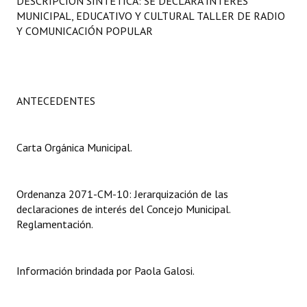
DESCRIPCIÓN SINTÉTICA: SE DECLARA INTERÉS
Programas
MUNICIPAL, EDUCATIVO Y CULTURAL TALLER DE RADIO
Y COMUNICACIÓN POPULAR
LEGISLACIÓN
Constitución Nacional
ANTECEDENTES
Constitución Provincial
Carta Orgánica 2007
Carta Orgánica Municipal.
Reglamento Interno
Digesto
Ordenanza 2071-CM-10: Jerarquización de las
declaraciones de interés del Concejo Municipal.
Organigrama
Reglamentación.
DOCUMENTOS
Información brindada por Paola Galosi.
Informes de Gestión
Proyectos Presentados