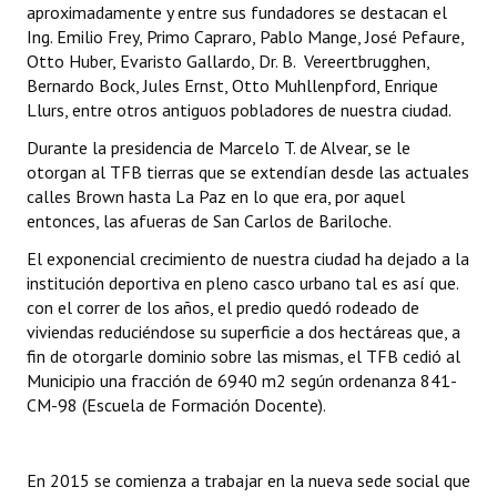
aproximadamente y entre sus fundadores se destacan el
INSTITUCIONAL
Ing. Emilio Frey, Primo Capraro, Pablo Mange, José Pefaure,
Otto Huber, Evaristo Gallardo, Dr. B. Vereertbrugghen,
Antiguos Pobladores
Bernardo Bock, Jules Ernst, Otto Muhllenpford, Enrique
Llurs, entre otros antiguos pobladores de nuestra ciudad.
Noticias Destacadas
Durante la presidencia de Marcelo T. de Alvear, se le
Registros y Distinciones
otorgan al TFB tierras que se extendían desde las actuales
calles Brown hasta La Paz en lo que era, por aquel
Datos Históricos
entonces, las afueras de San Carlos de Bariloche.
Premio al Mérito - Registro
El exponencial crecimiento de nuestra ciudad ha dejado a la
institución deportiva en pleno casco urbano tal es así que.
Audiencias Públicas - Registro
con el correr de los años, el predio quedó rodeado de
viviendas reduciéndose su superficie a dos hectáreas que, a
Mujeres que Dejaron Huellas - Registro
fin de otorgarle dominio sobre las mismas, el TFB cedió al
Municipio una fracción de 6940 m2 según ordenanza 841-
Periodistas Decanos - Registro
CM-98 (Escuela de Formación Docente).
Ciudadano Ilustre - Registro
Banca del Vecino - Registro
En 2015 se comienza a trabajar en la nueva sede social que