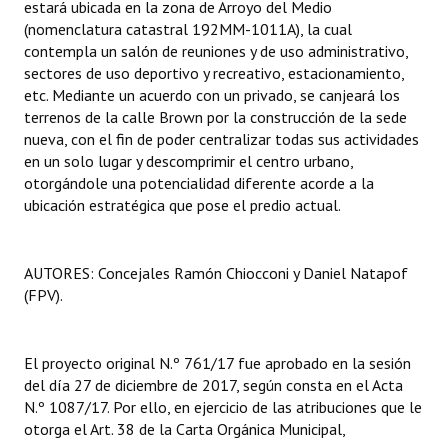
estará ubicada en la zona de Arroyo del Medio
Huéspedes de Honor - Registro
(nomenclatura catastral 192MM-1011A), la cual
contempla un salón de reuniones y de uso administrativo,
Antiguos Pobladores - Registro
sectores de uso deportivo y recreativo, estacionamiento,
etc. Mediante un acuerdo con un privado, se canjeará los
Reconocimientos - Registro
terrenos de la calle Brown por la construcción de la sede
nueva, con el fin de poder centralizar todas sus actividades
Bariloche, Municipio intercultural
en un solo lugar y descomprimir el centro urbano,
otorgándole una potencialidad diferente acorde a la
Entrega de distinciones
ubicación estratégica que pose el predio actual.
REFORMA DE LA CARTA ORGÁNICA
AUTORES: Concejales Ramón Chiocconi y Daniel Natapof
(FPV).
El proyecto original N.º 761/17 fue aprobado en la sesión
del día 27 de diciembre de 2017, según consta en el Acta
N.º 1087/17. Por ello, en ejercicio de las atribuciones que le
otorga el Art. 38 de la Carta Orgánica Municipal,