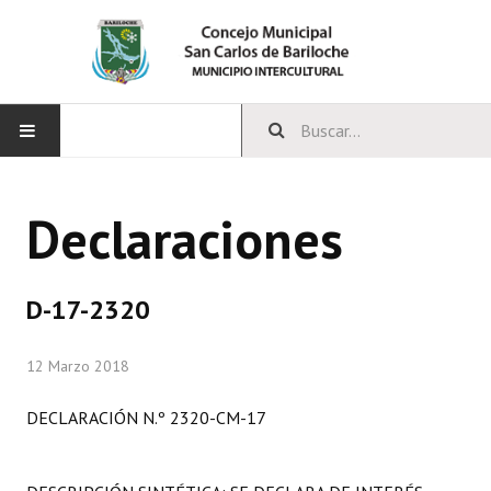
INICIO
Declaraciones
CONCEJO
Bloques Políticos
D-17-2320
Integrantes del Concejo
12 Marzo 2018
Comisiones Permanentes
DECLARACIÓN N.º 2320-CM-17
Comisiones Especiales
Concejales Mandato Cumplido