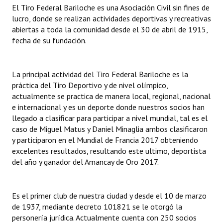
El Tiro Federal Bariloche es una Asociación Civil sin fines de
lucro, donde se realizan actividades deportivas y recreativas
Dictámenes Asesoría Letrada
abiertas a toda la comunidad desde el 30 de abril de 1915,
fecha de su fundación.
Actas de Sesión
Informes de Unidad Coordinadora
La principal actividad del Tiro Federal Bariloche es la
Ejecución Presupuestaria
práctica del Tiro Deportivo y de nivel olímpico,
actualmente se practica de manera local, regional, nacional
Actas de Audiencias Públicas
e internacional y es un deporte donde nuestros socios han
llegado a clasificar para participar a nivel mundial, tal es el
NORMATIVA
caso de Miguel Matus y Daniel Minaglia ambos clasificaron
y participaron en el Mundial de Francia 2017 obteniendo
Comunicaciones
excelentes resultados, resultando este ultimo, deportista
del año y ganador del Amancay de Oro 2017.
Declaraciones
Resoluciones
Es el primer club de nuestra ciudad y desde el 10 de marzo
de 1937, mediante decreto 101821 se le otorgó la
Resoluciones de Presidencia
personería jurídica. Actualmente cuenta con 250 socios