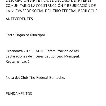
DESCRIPCIÓN SINTÉTICA: SE DECLARA DE INTERÉS
Programas
COMUNITARIO LA CONSTRUCCIÓN Y REUBICACIÓN DE
LA NUEVA SEDE SOCIAL DEL TIRO FEDERAL BARILOCHE
LEGISLACIÓN
ANTECEDENTES
Constitución Nacional
Carta Orgánica Municipal.
Constitución Provincial
Carta Orgánica 2007
Ordenanza 2071-CM-10: Jerarquización de las
Reglamento Interno
declaraciones de interés del Concejo Municipal.
Reglamentación.
Digesto
Organigrama
Nota del Club Tiro Federal Bariloche.
DOCUMENTOS
FUNDAMENTOS
Informes de Gestión
Proyectos Presentados