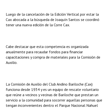
INSTITUCIONAL
Luego de la cancelación de la Edición Vertical por estar la
Antiguos Pobladores
Cax abocada a la búsqueda de Joaquín Santos se coordinó
Noticias Destacadas
tener una nueva edición de la Corre Cax.
Registros y Distinciones
Datos Históricos
Cabe destacar que esta competencia es organizada
anualmente para recaudar fondos para financiar
Premio al Mérito - Registro
capacitaciones y compra de materiales para la Comisión de
Auxilio.
Audiencias Públicas - Registro
Mujeres que Dejaron Huellas - Registro
Periodistas Decanos - Registro
La Comisión de Auxilio del Club Andino Bariloche (Cax)
funciona desde 1934 y es un equipo de rescate voluntario
Ciudadano Ilustre - Registro
que reúne a vecinos y vecinas de Bariloche que prestan un
servicio a la comunidad para socorrer aquellas personas que
Banca del Vecino - Registro
tengan inconvenientes dentro el Parque Nacional Nahuel