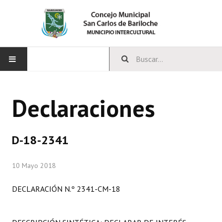
INICIO
Declaraciones
CONCEJO
Bloques Políticos
D-18-2341
Integrantes del Concejo
10 Mayo 2018
Comisiones Permanentes
DECLARACIÓN N.º 2341-CM-18
Comisiones Especiales
Concejales Mandato Cumplido