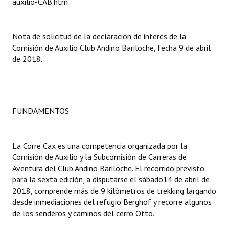
auxilio-CAB.htm
Dictámenes Asesoría Letrada
Nota de solicitud de la declaración de interés de la
Actas de Sesión
Comisión de Auxilio Club Andino Bariloche, fecha 9 de abril
de 2018.
Informes de Unidad Coordinadora
Ejecución Presupuestaria
Actas de Audiencias Públicas
FUNDAMENTOS
NORMATIVA
La Corre Cax es una competencia organizada por la
Comunicaciones
Comisión de Auxilio y la Subcomisión de Carreras de
Aventura del Club Andino Bariloche. El recorrido previsto
Declaraciones
para la sexta edición, a disputarse el sábado14 de abril de
2018, comprende más de 9 kilómetros de trekking largando
Resoluciones
desde inmediaciones del refugio Berghof y recorre algunos
de los senderos y caminos del cerro Otto.
Resoluciones de Presidencia