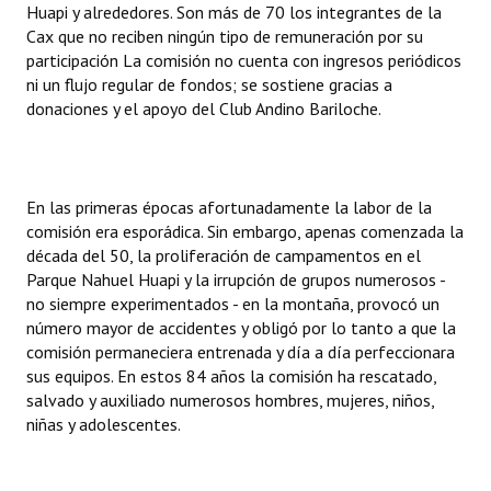
Huapi y alrededores. Son más de 70 los integrantes de la
Huéspedes de Honor - Registro
Cax que no reciben ningún tipo de remuneración por su
participación La comisión no cuenta con ingresos periódicos
Antiguos Pobladores - Registro
ni un flujo regular de fondos; se sostiene gracias a
donaciones y el apoyo del Club Andino Bariloche.
Reconocimientos - Registro
Bariloche, Municipio intercultural
Entrega de distinciones
En las primeras épocas afortunadamente la labor de la
comisión era esporádica. Sin embargo, apenas comenzada la
REFORMA DE LA CARTA ORGÁNICA
década del 50, la proliferación de campamentos en el
Parque Nahuel Huapi y la irrupción de grupos numerosos -
no siempre experimentados - en la montaña, provocó un
número mayor de accidentes y obligó por lo tanto a que la
comisión permaneciera entrenada y día a día perfeccionara
sus equipos. En estos 84 años la comisión ha rescatado,
salvado y auxiliado numerosos hombres, mujeres, niños,
niñas y adolescentes.