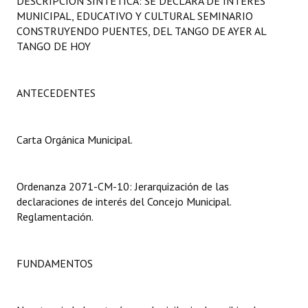
DESCRIPCIÓN SINTÉTICA: SE DECLARA DE INTERÉS
Programas
MUNICIPAL, EDUCATIVO Y CULTURAL SEMINARIO
CONSTRUYENDO PUENTES, DEL TANGO DE AYER AL
LEGISLACIÓN
TANGO DE HOY
Constitución Nacional
ANTECEDENTES
Constitución Provincial
Carta Orgánica 2007
Carta Orgánica Municipal.
Reglamento Interno
Ordenanza 2071-CM-10: Jerarquización de las
Digesto
declaraciones de interés del Concejo Municipal.
Reglamentación.
Organigrama
DOCUMENTOS
FUNDAMENTOS
Informes de Gestión
Proyectos Presentados