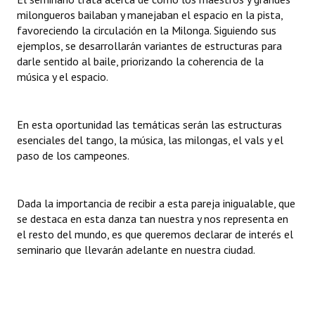
INSTITUCIONAL
milongueros bailaban y manejaban el espacio en la pista,
favoreciendo la circulación en la Milonga. Siguiendo sus
Antiguos Pobladores
ejemplos, se desarrollarán variantes de estructuras para
darle sentido al baile, priorizando la coherencia de la
Noticias Destacadas
música y el espacio.
Registros y Distinciones
En esta oportunidad las temáticas serán las estructuras
Datos Históricos
esenciales del tango, la música, las milongas, el vals y el
paso de los campeones.
Premio al Mérito - Registro
Audiencias Públicas - Registro
Dada la importancia de recibir a esta pareja inigualable, que
Mujeres que Dejaron Huellas - Registro
se destaca en esta danza tan nuestra y nos representa en
el resto del mundo, es que queremos declarar de interés el
Periodistas Decanos - Registro
seminario que llevarán adelante en nuestra ciudad.
Ciudadano Ilustre - Registro
Banca del Vecino - Registro