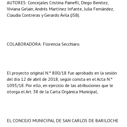
AUTORES: Concejales Cristina Painefil, Diego Benitez,
Huéspedes de Honor - Registro
Viviana Gelain, Andrés Martínez Infante, Julia Fernández,
Claudia Contreras y Gerardo Ávila (JSB).
Antiguos Pobladores - Registro
Reconocimientos - Registro
Bariloche, Municipio intercultural
COLABORADORA: Florencia Secchiaro.
Entrega de distinciones
REFORMA DE LA CARTA ORGÁNICA
El proyecto original N.º 800/18 fue aprobado en la sesión
del día 12 de abril de 2018, según consta en el Acta N.º
1093/18. Por ello, en ejercicio de las atribuciones que le
otorga el Art. 38 de la Carta Orgánica Municipal,
EL CONCEJO MUNICIPAL DE SAN CARLOS DE BARILOCHE