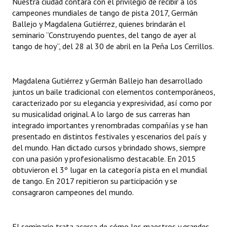
Nuestra ciudad contará con el privilegio de recibir a los
campeones mundiales de tango de pista 2017, Germán
Dictámenes Asesoría Letrada
Ballejo y Magdalena Gutiérrez, quienes brindarán el
seminario “Construyendo puentes, del tango de ayer al
Actas de Sesión
tango de hoy”, del 28 al 30 de abril en la Peña Los Cerrillos.
Informes de Unidad Coordinadora
Magdalena Gutiérrez y Germán Ballejo han desarrollado
Ejecución Presupuestaria
juntos un baile tradicional con elementos contemporáneos,
caracterizado por su elegancia y expresividad, así como por
Actas de Audiencias Públicas
su musicalidad original. A lo largo de sus carreras han
integrado importantes y renombradas compañías y se han
NORMATIVA
presentado en distintos festivales y escenarios del país y
del mundo. Han dictado cursos y brindado shows, siempre
Comunicaciones
con una pasión y profesionalismo destacable. En 2015
obtuvieron el 3º lugar en la categoría pista en el mundial
Declaraciones
de tango. En 2017 repitieron su participación y se
Resoluciones
consagraron campeones del mundo.
Resoluciones de Presidencia
El seminario trata acerca de cómo los maestros y grandes