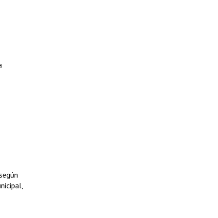
a
 según
nicipal,