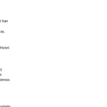
e han
as.
 Hotel
 y
es
biernos
cuidado