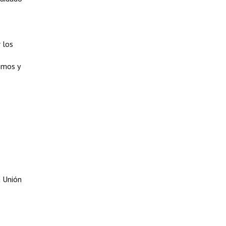
 los
vimos y
a Unión