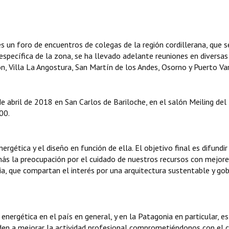
s un foro de encuentros de colegas de la región cordillerana, que s
specífica de la zona, se ha llevado adelante reuniones en diversas
n, Villa La Angostura, San Martín de los Andes, Osorno y Puerto Var
de abril de 2018 en San Carlos de Bariloche, en el salón Meiling del
00.
rgética y el diseño en función de ella. El objetivo final es difundir
más la preocupación por el cuidado de nuestros recursos con mejor
ia, que compartan el interés por una arquitectura sustentable y go
energética en el país en general, y en la Patagonia en particular, es
uden a mejorar la actividad profesional comprometiéndonos con el 