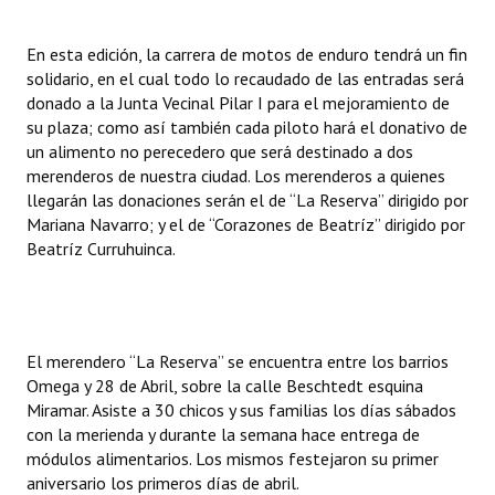
INSTITUCIONAL
En esta edición, la carrera de motos de enduro tendrá un fin
Antiguos Pobladores
solidario, en el cual todo lo recaudado de las entradas será
donado a la Junta Vecinal Pilar I para el mejoramiento de
Noticias Destacadas
su plaza; como así también cada piloto hará el donativo de
un alimento no perecedero que será destinado a dos
Registros y Distinciones
merenderos de nuestra ciudad. Los merenderos a quienes
llegarán las donaciones serán el de “La Reserva” dirigido por
Datos Históricos
Mariana Navarro; y el de “Corazones de Beatríz” dirigido por
Premio al Mérito - Registro
Beatríz Curruhuinca.
Audiencias Públicas - Registro
Mujeres que Dejaron Huellas - Registro
El merendero “La Reserva” se encuentra entre los barrios
Periodistas Decanos - Registro
Omega y 28 de Abril, sobre la calle Beschtedt esquina
Miramar. Asiste a 30 chicos y sus familias los días sábados
Ciudadano Ilustre - Registro
con la merienda y durante la semana hace entrega de
módulos alimentarios. Los mismos festejaron su primer
Banca del Vecino - Registro
aniversario los primeros días de abril.