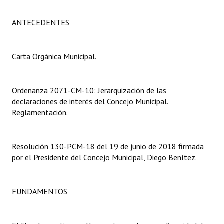
Programas
ANTECEDENTES
LEGISLACIÓN
Constitución Nacional
Carta Orgánica Municipal.
Constitución Provincial
Ordenanza 2071-CM-10: Jerarquización de las
Carta Orgánica 2007
declaraciones de interés del Concejo Municipal.
Reglamentación.
Reglamento Interno
Digesto
Resolución 130-PCM-18 del 19 de junio de 2018 firmada
por el Presidente del Concejo Municipal, Diego Benítez.
Organigrama
DOCUMENTOS
FUNDAMENTOS
Informes de Gestión
Proyectos Presentados