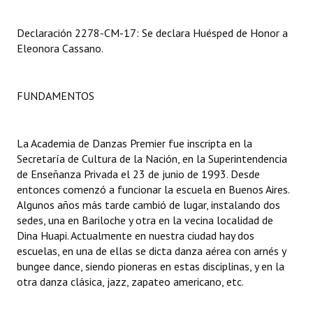
Dictámenes Asesoría Letrada
Declaración 2278-CM-17: Se declara Huésped de Honor a
Eleonora Cassano.
Actas de Sesión
Informes de Unidad Coordinadora
FUNDAMENTOS
Ejecución Presupuestaria
La Academia de Danzas Premier fue inscripta en la
Actas de Audiencias Públicas
Secretaría de Cultura de la Nación, en la Superintendencia
de Enseñanza Privada el 23 de junio de 1993. Desde
NORMATIVA
entonces comenzó a funcionar la escuela en Buenos Aires.
Algunos años más tarde cambió de lugar, instalando dos
Comunicaciones
sedes, una en Bariloche y otra en la vecina localidad de
Declaraciones
Dina Huapi. Actualmente en nuestra ciudad hay dos
escuelas, en una de ellas se dicta danza aérea con arnés y
Resoluciones
bungee dance, siendo pioneras en estas disciplinas, y en la
otra danza clásica, jazz, zapateo americano, etc.
Resoluciones de Presidencia