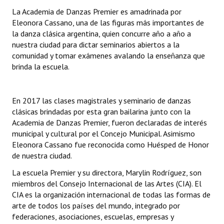
INSTITUCIONAL
La Academia de Danzas Premier es amadrinada por
Eleonora Cassano, una de las figuras más importantes de
Antiguos Pobladores
la danza clásica argentina, quien concurre año a año a
nuestra ciudad para dictar seminarios abiertos a la
Noticias Destacadas
comunidad y tomar exámenes avalando la enseñanza que
brinda la escuela.
Registros y Distinciones
Datos Históricos
En 2017 las clases magistrales y seminario de danzas
clásicas brindadas por esta gran bailarina junto con la
Premio al Mérito - Registro
Academia de Danzas Premier, fueron declaradas de interés
Audiencias Públicas - Registro
municipal y cultural por el Concejo Municipal. Asimismo
Eleonora Cassano fue reconocida como Huésped de Honor
Mujeres que Dejaron Huellas - Registro
de nuestra ciudad.
La escuela Premier y su directora, Marylin Rodríguez, son
Periodistas Decanos - Registro
miembros del Consejo Internacional de las Artes (CIA). El
Ciudadano Ilustre - Registro
CIA es la organización internacional de todas las formas de
arte de todos los países del mundo, integrado por
Banca del Vecino - Registro
federaciones, asociaciones, escuelas, empresas y