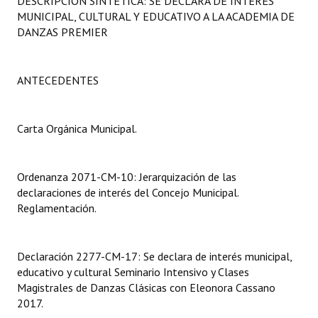
DESCRIPCIÓN SINTÉTICA: SE DECLARA DE INTERÉS
Programas
MUNICIPAL, CULTURAL Y EDUCATIVO A LA ACADEMIA DE
DANZAS PREMIER
LEGISLACIÓN
Constitución Nacional
ANTECEDENTES
Constitución Provincial
Carta Orgánica Municipal.
Carta Orgánica 2007
Reglamento Interno
Ordenanza 2071-CM-10: Jerarquización de las
declaraciones de interés del Concejo Municipal.
Digesto
Reglamentación.
Organigrama
Declaración 2277-CM-17: Se declara de interés municipal,
DOCUMENTOS
educativo y cultural Seminario Intensivo y Clases
Magistrales de Danzas Clásicas con Eleonora Cassano
Informes de Gestión
2017.
Proyectos Presentados