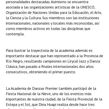
personalidades destacadas. Asimismo se encuentra
Huéspedes de Honor - Registro
asociada a las organizaciones artísticas de la UNESCO,
Organización de Naciones Unidas para la Educación, el Arte,
Antiguos Pobladores - Registro
la Ciencia y la Cultura. Sus miembros son las instituciones
internacionales, nacionales y locales más reconocidas, así
Reconocimientos - Registro
como miembros activos en todas las disciplinas que
contempla.
Bariloche, Municipio intercultural
Entrega de distinciones
Para ilustrar la trayectoria de la academia además es
REFORMA DE LA CARTA ORGÁNICA
importante destacar que han representado a la Provincia de
Río Negro, resultando campeones en Lirycal Jazz y Danza
Clásica, han pasado a finales internacionales dos años
consecutivos, obteniendo el primer puesto.
La Academia de Danzas Premier también participó de la
Fiesta Nacional de la Nieve, uno de los eventos más
importantes de nuestra ciudad, de la Fiesta Provincial de la
Estepa y el Sol, que Dina Huapi realiza desde hace tres