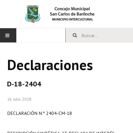
INICIO
Declaraciones
CONCEJO
Bloques Políticos
D-18-2404
Integrantes del Concejo
16 Julio 2018
Comisiones Permanentes
DECLARACIÓN N.º 2404-CM-18
Comisiones Especiales
Concejales Mandato Cumplido