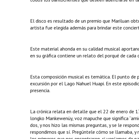
El disco es resultado de un premio que Mariluan ob
artista fue elegida además para brindar este concie
Este material ahonda en su calidad musical aportando
en su gráfica contiene un relato del porqué de cada 
Esta composición musical es temática. El punto de p
excursión por el Lago Nahuel Huapi. En este episodi
presencia.
La crónica relata en detalle que el 22 de enero de 
longko Mankewenüy, voz mapuche que significa “amig
dos, y nos hizo las mismas preguntas, y se le respo
respondimos que sí. Pregúntele cómo se llamaba, y
los primeros que nos encontraron, si veníamos de pa