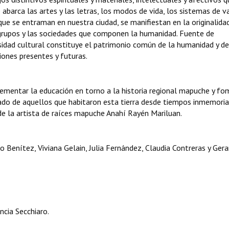
 abarca las artes y las letras, los modos de vida, los sistemas de v
 que se entraman en nuestra ciudad, se manifiestan en la originalidad
s grupos y las sociedades que componen la humanidad. Fuente de
ersidad cultural constituye el patrimonio común de la humanidad y d
iones presentes y futuras.
crementar la educación en torno a la historia regional mapuche y f
nado de aquellos que habitaron esta tierra desde tiempos inmemoria
e la artista de raíces mapuche Anahí Rayén Mariluan.
Benítez, Viviana Gelain, Julia Fernández, Claudia Contreras y Ger
cia Secchiaro.