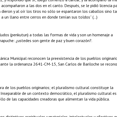
s acompañaron a las dos en el canto. Después, se le pidió licencia p
la dieron y al oír los tiros no sólo se espantaron los caballos sino 
 a un llano entre cerros en donde tenían sus toldos” (…)
ludos (penkutun) a todas las formas de vida y son un homenaje a
mapuche: ¿ustedes son gente de paz y buen corazón?.
gánica Municipal reconocen la preexistencia de los pueblos originari
iante la ordenanza 2641-CM-15, San Carlos de Bariloche se recon
ra de los pueblos originarios; el pluralismo cultural constituye la
l. Inseparable de un contexto democrático, el pluralismo cultural es
ollo de las capacidades creadoras que alimentan la vida pública.
s distintivos espirituales y materiales, intelectuales y afectivos q