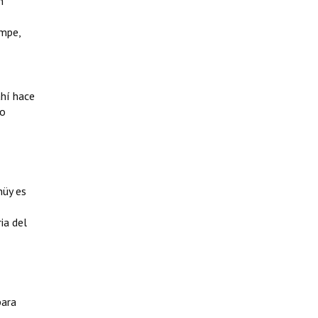
n
ompe,
ahí hace
co
nüy es
ia del
para