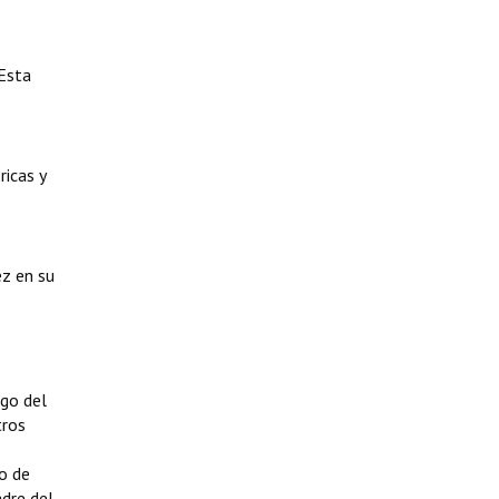
 Esta
ricas y
ez en su
zgo del
tros
o de
adre del