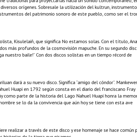
e tradicional para proyectarlas hacia un sonido contemporáneo, e
versos orígenes. Sobresale la utilización del kultrun, instrumento
trumentos del patrimonio sonoro de este pueblo, como ser el tr
lista, Kisulelaiñ, que significa No estamos solas. Con el título, An
enidos más profundos de la cosmovisión mapuche. En su segundo dis
ga nuestro baile!” Con dos discos solistas en un tiempo récord de
luan dará a su nuevo disco. Significa “amigo del cóndor”. Mankewe
ahuel Huapi en 1792 según consta en el diario del franciscano Fray
y como parte de la historia del Lago Nahuel Huapi honra la memor
ombre se lo da la convivencia que aún hoy se tiene con esta ave
iere realizar a través de este disco y ese homenaje se hace común 
 historias de la tierra que pisamos.