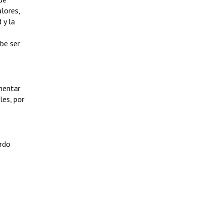
alores,
 y la
ebe ser
omentar
les, por
ardo