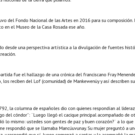
tuvo del Fondo Nacional de las Artes en 2016 para su composición.
rto en el Museo de la Casa Rosada ese año.
 desde una perspectiva artística a la divulgación de fuentes histó
creación.
artida fue el hallazgo de una crónica del franciscano Fray Menend
o, los reciben del Lof (comunidad) de Mankewenüy y así describen su
1792, la columna de españoles dio con quienes respondían al lidera
o del cóndor”: ¨Luego llegó el cacique principal acompañado de o
ndió lo mismo: ustedes son gentes de paz y buen corazón?¨ a lo que
 me respondió que se llamaba Mancúuvunay. Su mujer preguntó a un
z, y respondió que sí, luego comenzó a cantar, y la acompañó la m