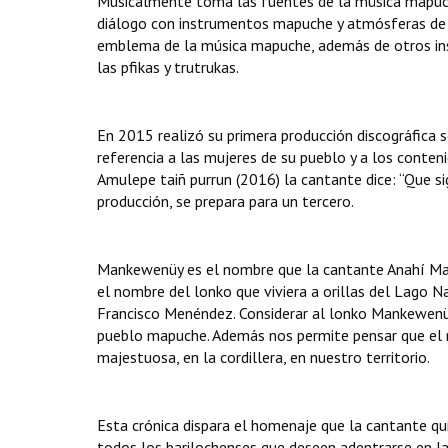
Musicalmente toma las fuentes de la música mapuch
diálogo con instrumentos mapuche y atmósferas de di
emblema de la música mapuche, además de otros ins
las pfikas y trutrukas.
En 2015 realizó su primera producción discográfica so
referencia a las mujeres de su pueblo y a los cont
Amulepe taiñ purrun (2016) la cantante dice: “Que si
producción, se prepara para un tercero.
Mankewenüy es el nombre que la cantante Anahí Mari
el nombre del lonko que viviera a orillas del Lago N
Francisco Menéndez. Considerar al lonko Mankewenü
pueblo mapuche. Además nos permite pensar que el n
majestuosa, en la cordillera, en nuestro territorio.
Esta crónica dispara el homenaje que la cantante qu
todos los barilochenses que deseen adentrarse en las