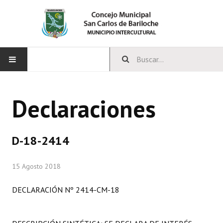
INICIO
Declaraciones
CONCEJO
Bloques Políticos
D-18-2414
Integrantes del Concejo
15 Agosto 2018
Comisiones Permanentes
DECLARACIÓN Nº 2414-CM-18
Comisiones Especiales
Concejales Mandato Cumplido