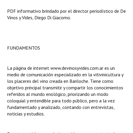
PDF informativo brindado por el director periodístico de De
Dictámenes Asesoría Letrada
Vinos y Vides, Diego Di Giacomo.
Actas de Sesión
Informes de Unidad Coordinadora
FUNDAMENTOS
Ejecución Presupuestaria
Actas de Audiencias Públicas
La página de internet www.devinosyvides.com.ar es un
NORMATIVA
medio de comunicación especializado en la vitivinicultura y
los placeres del vino creada en Bariloche. Tiene como
objetivo principal transmitir y compartir los conocimientos
Comunicaciones
referidos al mundo enológico, priorizando un modo
Declaraciones
coloquial y entendible para todo público, pero a la vez
fundamentado y analizado, contando con entrevistas,
Resoluciones
noticias y estudios.
Resoluciones de Presidencia