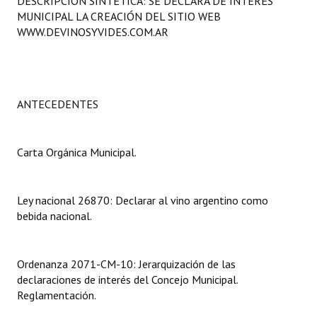
DESCRIPCIÓN SINTÉTICA: SE DECLARA DE INTERÉS
Programas
MUNICIPAL LA CREACIÓN DEL SITIO WEB
WWW.DEVINOSYVIDES.COM.AR
LEGISLACIÓN
Constitución Nacional
ANTECEDENTES
Constitución Provincial
Carta Orgánica 2007
Carta Orgánica Municipal.
Reglamento Interno
Digesto
Ley nacional 26870: Declarar al vino argentino como
bebida nacional.
Organigrama
DOCUMENTOS
Ordenanza 2071-CM-10: Jerarquización de las
declaraciones de interés del Concejo Municipal.
Informes de Gestión
Reglamentación.
Proyectos Presentados