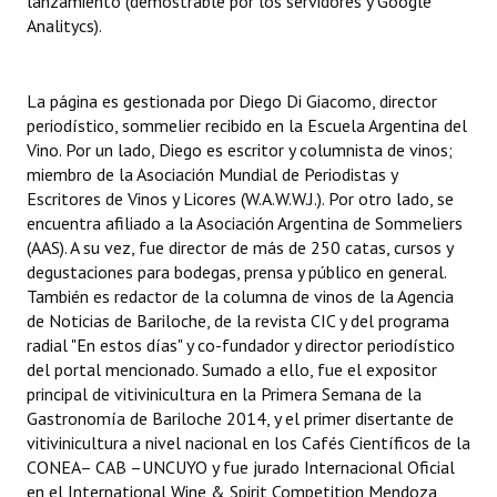
lanzamiento (demostrable por los servidores y Google
Huéspedes de Honor - Registro
Analitycs).
Antiguos Pobladores - Registro
La página es gestionada por Diego Di Giacomo, director
Reconocimientos - Registro
periodístico, sommelier recibido en la Escuela Argentina del
Vino. Por un lado, Diego es escritor y columnista de vinos;
Bariloche, Municipio intercultural
miembro de la Asociación Mundial de Periodistas y
Escritores de Vinos y Licores (W.A.W.W.J.). Por otro lado, se
Entrega de distinciones
encuentra afiliado a la Asociación Argentina de Sommeliers
(AAS). A su vez, fue director de más de 250 catas, cursos y
REFORMA DE LA CARTA ORGÁNICA
degustaciones para bodegas, prensa y público en general.
También es redactor de la columna de vinos de la Agencia
de Noticias de Bariloche, de la revista CIC y del programa
radial "En estos días" y co-fundador y director periodístico
del portal mencionado. Sumado a ello, fue el expositor
principal de vitivinicultura en la Primera Semana de la
Gastronomía de Bariloche 2014, y el primer disertante de
vitivinicultura a nivel nacional en los Cafés Científicos de la
CONEA– CAB –UNCUYO y fue jurado Internacional Oficial
en el International Wine & Spirit Competition Mendoza