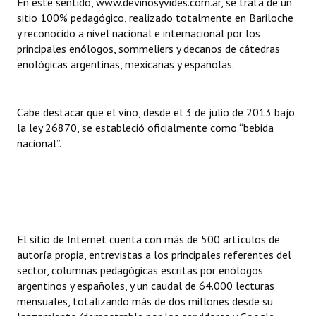
En este sentido, www.devinosyvides.com.ar, se trata de un
INSTITUCIONAL
sitio 100% pedagógico, realizado totalmente en Bariloche
y reconocido a nivel nacional e internacional por los
Antiguos Pobladores
principales enólogos, sommeliers y decanos de cátedras
enológicas argentinas, mexicanas y españolas.
Noticias Destacadas
Registros y Distinciones
Cabe destacar que el vino, desde el 3 de julio de 2013 bajo
la ley 26870, se estableció oficialmente como “bebida
Datos Históricos
nacional”.
Premio al Mérito - Registro
Audiencias Públicas - Registro
Mujeres que Dejaron Huellas - Registro
El sitio de Internet cuenta con más de 500 artículos de
Periodistas Decanos - Registro
autoría propia, entrevistas a los principales referentes del
sector, columnas pedagógicas escritas por enólogos
Ciudadano Ilustre - Registro
argentinos y españoles, y un caudal de 64.000 lecturas
mensuales, totalizando más de dos millones desde su
Banca del Vecino - Registro