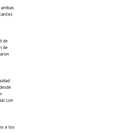
e ambas
tantes
d de
n de
jaron
sidad
 desde
or
ial con
os a los