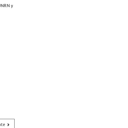
 UNRN y
nte