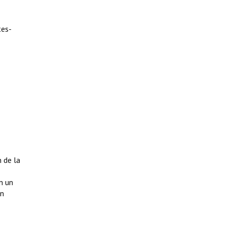
tes-
 de la
n un
an