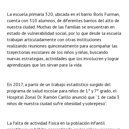
Dictámenes Asesoría Letrada
La escuela primaria 320, ubicada en el barrio Boris Furman,
cuenta con 310 alumnos, de diferentes barrios del alto de
Actas de Sesión
nuestra ciudad. Muchas de las familias se encuentran en
estado de vulnerabilidad social, por lo que desde la escuela
Informes de Unidad Coordinadora
trabajan articuladamente con otras instituciones
realizando reuniones quincenalmente para acompañar las
Ejecución Presupuestaria
trayectorias escolares de los niños y niñas, buscando
nuevas estrategias, actividades que los involucren y lograr
Actas de Audiencias Públicas
aprendizajes que les sirvan para la vida.
NORMATIVA
En 2017, a partir de un trabajo estadístico surgido del
Comunicaciones
programa de salud escolar para niños de 1° y 7º grado, el
Declaraciones
Hospital Zonal Dr. Ramón Carillo anunció que “1 de cada 3
niños de nuestra ciudad sufre obesidad y sobrepeso”.
Resoluciones
Resoluciones de Presidencia
La falta de actividad física en la población infantil