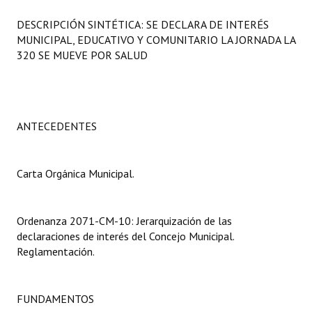
Programas
DESCRIPCIÓN SINTÉTICA: SE DECLARA DE INTERÉS
MUNICIPAL, EDUCATIVO Y COMUNITARIO LA JORNADA LA
LEGISLACIÓN
320 SE MUEVE POR SALUD
Constitución Nacional
Constitución Provincial
ANTECEDENTES
Carta Orgánica 2007
Reglamento Interno
Carta Orgánica Municipal.
Digesto
Ordenanza 2071-CM-10: Jerarquización de las
Organigrama
declaraciones de interés del Concejo Municipal.
Reglamentación.
DOCUMENTOS
Informes de Gestión
FUNDAMENTOS
Proyectos Presentados