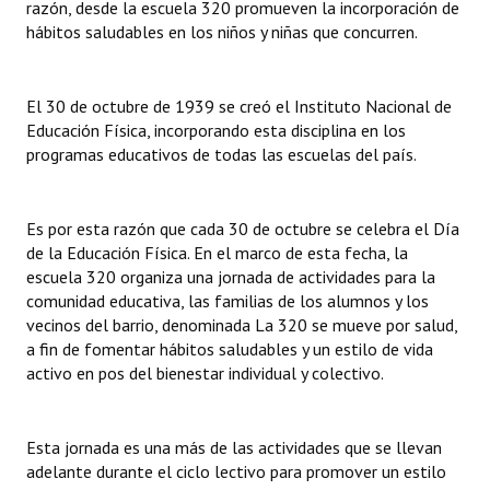
razón, desde la escuela 320 promueven la incorporación de
Huéspedes de Honor - Registro
hábitos saludables en los niños y niñas que concurren.
Antiguos Pobladores - Registro
El 30 de octubre de 1939 se creó el Instituto Nacional de
Reconocimientos - Registro
Educación Física, incorporando esta disciplina en los
programas educativos de todas las escuelas del país.
Bariloche, Municipio intercultural
Entrega de distinciones
Es por esta razón que cada 30 de octubre se celebra el Día
REFORMA DE LA CARTA ORGÁNICA
de la Educación Física. En el marco de esta fecha, la
escuela 320 organiza una jornada de actividades para la
comunidad educativa, las familias de los alumnos y los
vecinos del barrio, denominada La 320 se mueve por salud,
a fin de fomentar hábitos saludables y un estilo de vida
activo en pos del bienestar individual y colectivo.
Esta jornada es una más de las actividades que se llevan
adelante durante el ciclo lectivo para promover un estilo