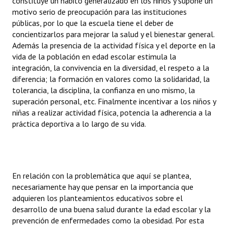
constituye un hábito generalizado en los niños y supone un
INSTITUCIONAL
motivo serio de preocupación para las instituciones
públicas, por lo que la escuela tiene el deber de
Antiguos Pobladores
concientizarlos para mejorar la salud y el bienestar general.
Además la presencia de la actividad física y el deporte en la
Noticias Destacadas
vida de la población en edad escolar estimula la
integración, la convivencia en la diversidad, el respeto a la
Registros y Distinciones
diferencia; la formación en valores como la solidaridad, la
tolerancia, la disciplina, la confianza en uno mismo, la
Datos Históricos
superación personal, etc. Finalmente incentivar a los niños y
niñas a realizar actividad física, potencia la adherencia a la
Premio al Mérito - Registro
práctica deportiva a lo largo de su vida.
Audiencias Públicas - Registro
Mujeres que Dejaron Huellas - Registro
En relación con la problemática que aquí se plantea,
Periodistas Decanos - Registro
necesariamente hay que pensar en la importancia que
Ciudadano Ilustre - Registro
adquieren los planteamientos educativos sobre el
desarrollo de una buena salud durante la edad escolar y la
Banca del Vecino - Registro
prevención de enfermedades como la obesidad. Por esta