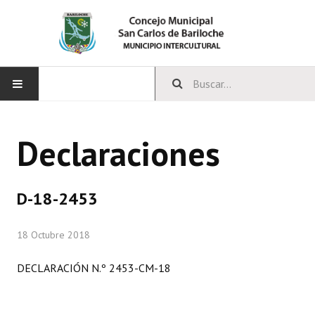
INICIO
Declaraciones
CONCEJO
Bloques Políticos
D-18-2453
Integrantes del Concejo
18 Octubre 2018
Comisiones Permanentes
DECLARACIÓN N.º 2453-CM-18
Comisiones Especiales
Concejales Mandato Cumplido